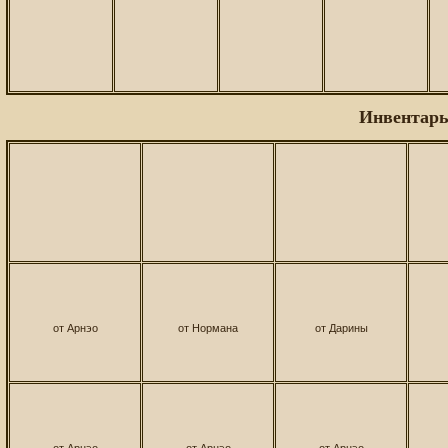
Инвентарь
от Арнэо
от Нормана
от Дарины
от Арнэо
от Арнэо
от Арнэо