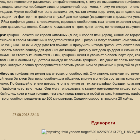
иях, но в неволе они размножаются крайне неохотно, к тому же выращивание грифонов 
д подрастания им необходим лишь определенный сорт мяса, к тому же следует очень 
голодали. Нужен особый контроль за климатом, частая смена подстилки, да и подстилк
ь еще и тот фактор, что грифоны в чужой для них среде (выращенные в домашних ус
. Яйца грифонов достать невозможно, взрослые особи очень тщательно охраняют клад
дние два месяца весны. Самки откладывают от трех до пяти яиц, но не всегда вылупля
дки:
грифон – сочетание короля животных (льва) и короля птиц (орла), животное гордо
означен в своем отношении к представителям рас. Грифоны могут помогать смертным, 
ые хищники. Но их иногда удается поймать и приручить, и тогда грифон становится п
ьзовать вместо лошади для дальних дистанций. Грифону нет дела до дорог и сложных п
рожья. Но стоит быть внимательными, грифоны ценят и уважают в своем партнере, как 
вольным и лживым существам никогда не поймать грифона. Это даже не связь Хозяин-
еров, которые словно договариваются платить уважением за уважение и услугой за усл
обности:
грифоны не имеют магических способностей. Они ловкие, сильные и стреми
уй, если бы клюв был приспособлен для общения, вполне могли бы составить конкуре
ными. По большей степени потому, что, в отличие от тех же вульфар, больше полагают
. Грифоны чувствуют ложь. Они могут определить, с какими намерениями существо пр
абый слух, хотя и куда тоньше, чем слух представителя любой из рас. Например, гриф
тво способно преодолеть до 100 километров. Средняя скорость грифона 20 км/час.
27.09.2013 22:13
Единороги