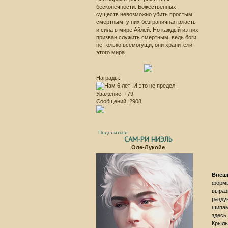
бесконечности. Божественных
существ невозможно убить простым
смертным, у них безграничная власть
и сила в мире Айлей. Но каждый из них
призван служить смертным, ведь боги
не только всемогущи, они хранители
этого мира.
Награды:
Уважение:
+79
Сообщений:
2908
Поделиться
САМ-РИ НИЭЛЬ
Оле-Лукойе
Внеш
формы
выраз
разду
шипам
здесь
Крыль