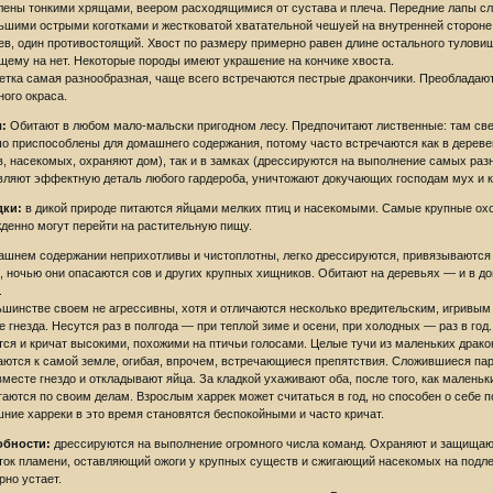
лены тонкими хрящами, веером расходящимися от сустава и плеча. Передние лапы с
ьшими острыми коготками и жестковатой хватательной чешуей на внутренней стороне.
ев, один противостоящий. Хвост по размеру примерно равен длине остального туловища
щему на нет. Некоторые породы имеют украшение на кончике хвоста.
етка самая разнообразная, чаще всего встречаются пестрые дракончики. Преобладают
ного окраса.
л:
Обитают в любом мало-мальски пригодном лесу. Предпочитают лиственные: там све
о приспособлены для домашнего содержания, потому часто встречаются как в дереве
в, насекомых, охраняют дом), так и в замках (дрессируются на выполнение самых раз
вляют эффектную деталь любого гардероба, уничтожают докучающих господам мух и к
дки:
в дикой природе питаются яйцами мелких птиц и насекомыми. Самые крупные охо
денно могут перейти на растительную пищу.
ашнем содержании неприхотливы и чистоплотны, легко дрессируются, привязываются 
, ночью они опасаются сов и других крупных хищников. Обитают на деревьях — и в 
.
ьшинстве своем не агрессивны, хотя и отличаются несколько вредительским, игривы
е гнезда. Несутся раз в полгода — при теплой зиме и осени, при холодных — раз в год
тся и кричат высокими, похожими на птичьи голосами. Целые тучи из маленьких дракон
аются к самой земле, огибая, впрочем, встречающиеся препятствия. Сложившиеся па
вместе гнездо и откладывают яйца. За кладкой ухаживают оба, после того, как маленьк
таются по своим делам. Взрослым харрек может считаться в год, но способен о себе 
ние харреки в это время становятся беспокойными и часто кричат.
обности:
дрессируются на выполнение огромного числа команд. Охраняют и защищаю
ток пламени, оставляющий ожоги у крупных существ и сжигающий насекомых на подлет
рно устает.