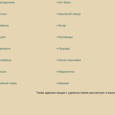
агодатники
•
Кот Баюн
готун
•
Крылатый лемур
рифоны
•
Кугар
урог
•
Кукловоды
инороги
•
Лацедар
алибрины
•
Лиски-переливки
ельпи
•
Марионетки
нижный червь
•
Миражи
Также администрация с удовольствием рассмотрит и ваши