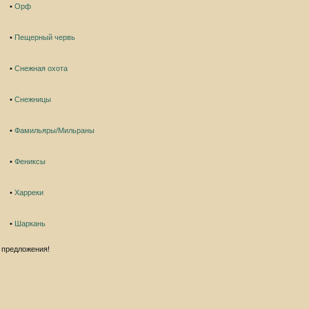
•
Орф
•
Пещерный червь
•
Снежная охота
•
Снежницы
•
Фамильяры/Мильраны
•
Фениксы
•
Харреки
•
Шаркань
 предложения!