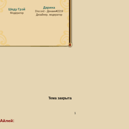
Дарина
Шеду Грэй
Discord - Денаин#2219
Модератор
Дизайнер, модератор
Тема закрыта
1
Айлей: