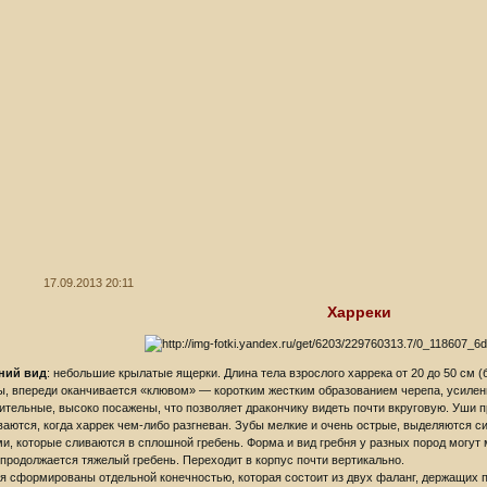
17.09.2013 20:11
Харреки
ний вид
: небольшие крылатые ящерки. Длина тела взрослого харрека от 20 до 50 см (
, впереди оканчивается «клювом» — коротким жестким образованием черепа, усилен
ительные, высоко посажены, что позволяет дракончику видеть почти вкруговую. Уши 
ваются, когда харрек чем-либо разгневан. Зубы мелкие и очень острые, выделяются 
и, которые сливаются в сплошной гребень. Форма и вид гребня у разных пород могут 
 продолжается тяжелый гребень. Переходит в корпус почти вертикально.
я сформированы отдельной конечностью, которая состоит из двух фаланг, держащих 