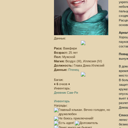
укреп
небол
пальц
сходя
Расцв
основ
Ареа
Хорош
Данные:
пауко
соста
Раса:
Вамфири
Возраст:
25 лет
Пова
Пол:
Мужской
вынуж
Магия:
Воздух (III), Иллюзия (IV)
Должность:
Глава Дома Иллюзий
В дом
Данные:
Птенец
время
место
Багаж:
В бол
♦
6
очков ♦
защит
Инвентарь:
кружа
Дневник Сам-Ри
опуск
вьют 
Инвентарь
разле
Награды:
Домаш
Спос
лепес
безме