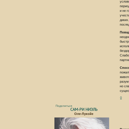
услов
перио
и не 
учест
диких
после
Пова
неодн
быстр
испол
бездо
Слабо
партн
Спос
пожал
живот
разум
но сл
сущес
0
Поделиться
САМ-РИ НИЭЛЬ
Оле-Лукойе