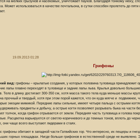
тся на мелких грызунов и насекомых, уничтожает пауков. Благодаря тонкому нюху, сп
ха. Может использоваться в качестве почтальона, в сутки способен пролететь до пят
ает.
19.09.2013 01:28
Грифоны
ний вид:
грифоны – крылатые создания, у которых половина туловища принадлежит орл
ние лапы плавно переходят в туловище и задние лапы льва. Крылья довольно большие
в. Тело в длину достигает 300-350 см, хотя масса такого тела куда меньше массы круп
на прочный и твердый, хотя при этом порой кажется, что он куда мягче и подвижнее,
орые эмоции мимикой. Передние лапы сильные, имеют четыре пальца с острыми когтя
 удерживать предметы и добычу, а острые когти позволяют разрывать быка на части б
ают толчок, когда грифон отрывается от земли. Передняя часть туловища и голова по
вые. Расцветка варьируется от светло-коричневого и до темных тонов, вплоть до чер
е, они чаще всего выступают лидерами в стаях.
:
грифоны обитают в западной части Гатвийских гор. Что интересно, их пещеры и гне
ьших горных площадках. Нигде больше грифонов в естественной среде не выявлено. 