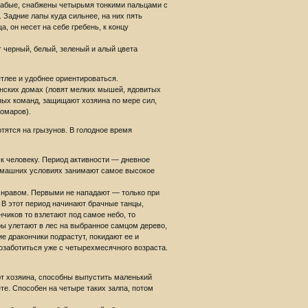
лабые, снабжены четырьмя тонкими пальцами с
 Задние лапы куда сильнее, на них пять
, он несет на себе гребень, к концу
 черный, белый, зеленый и алый цвета
тлее и удобнее ориентироваться.
нских домах (ловят мелких мышей, ядовитых
ных команд, защищают хозяина по мере сил,
омаров).
тятся на грызунов. В голодное время
к человеку. Период активности — дневное
домашних условиях занимают самое высокое
м нравом. Первыми не нападают — только при
. В этот период начинают брачные танцы,
чиков то взлетают под самое небо, то
ры улетают в лес на выбранное самцом дерево,
ие дракончики подрастут, покидают ее и
позаботиться уже с четырехмесячного возраста.
т хозяина, способны выпустить маленький
е. Способен на четыре таких залпа, потом