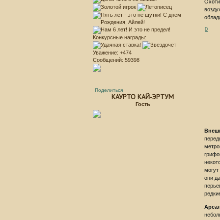
Охоти
возду
облад
0
Конкурсные награды:
Уважение:
+474
Сообщений:
59398
Поделиться
КАУРТО КАЙ-ЭРТУМ
Гость
Внеш
перед
метро
грифо
некот
могут
они д
перье
редки
Ареал
небол