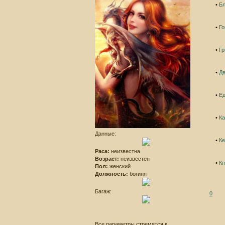
•
Бл
•
Го
•
Г
•
Дв
•
Ед
•
К
Данные:
•
К
Раса:
неизвестна
Возраст:
неизвестен
•
К
Пол:
женский
Должность:
богиня
Багаж:
0
Все параметры стремятся к