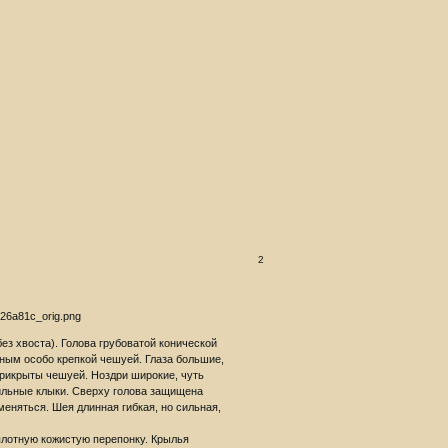
2
без хвоста). Голова грубоватой конической
ным особо крепкой чешуей. Глаза большие,
прикрыты чешуей. Ноздри широкие, чуть
сильные клыки. Сверху голова защищена
меняться. Шея длинная гибкая, но сильная,
плотную кожистую перепонку. Крылья