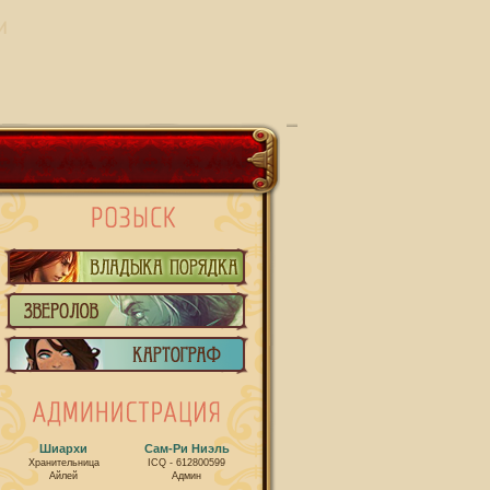
И
Шиархи
Сам-Ри Ниэль
Хранительница
ICQ - 612800599
Айлей
Админ