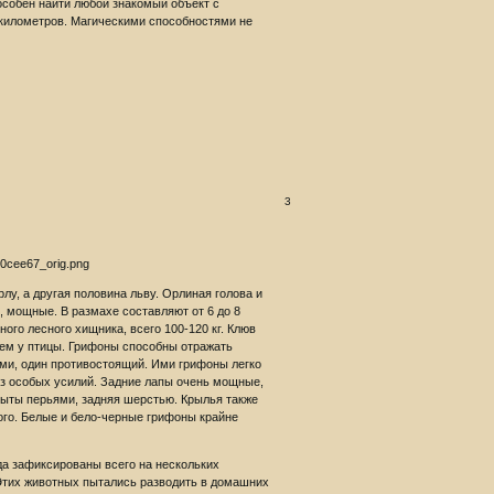
особен найти любой знакомый объект с
и километров. Магическими способностями не
3
у, а другая половина льву. Орлиная голова и
, мощные. В размахе составляют от 6 до 8
ного лесного хищника, всего 100-120 кг. Клюв
 чем у птицы. Грифоны способны отражать
ми, один противостоящий. Ими грифоны легко
ез особых усилий. Задние лапы очень мощные,
крыты перьями, задняя шерстью. Крылья также
ного. Белые и бело-черные грифоны крайне
зда зафиксированы всего на нескольких
Этих животных пытались разводить в домашних