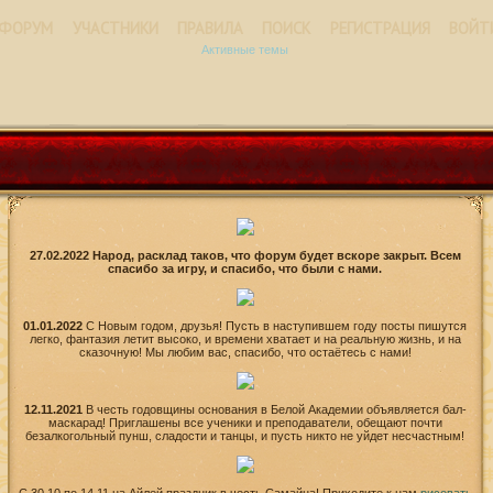
ФОРУМ
УЧАСТНИКИ
ПРАВИЛА
ПОИСК
РЕГИСТРАЦИЯ
ВОЙТ
Активные темы
27.02.2022 Народ, расклад таков, что форум будет вскоре закрыт. Всем
спасибо за игру, и спасибо, что были с нами.
01.01.2022
С Новым годом, друзья! Пусть в наступившем году посты пишутся
легко, фантазия летит высоко, и времени хватает и на реальную жизнь, и на
сказочную! Мы любим вас, спасибо, что остаётесь с нами!
12.11.2021
В честь годовщины основания в Белой Академии объявляется бал-
маскарад! Приглашены все ученики и преподаватели, обещают почти
безалкогольный пунш, сладости и танцы, и пусть никто не уйдет несчастным!