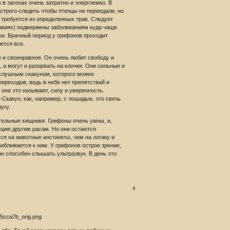
в загонах очень затратно и энергоемко. В
строго следить чтобы птенцы не переедали, но
а требуется из определенных трав. Следует
ловиях) подвержены заболеваниям куда чаще
ки. Брачный период у грифонов проходит
ются все.
е и своенравное. Он очень любит свободу и
а могут и разорвать на клочки. Они сильные и
ослушным скакуном, которого можно
ереходов, ведь в небе нет препятствий и
они это называют, силу и уверенность.
Скакун, как, например, с лошадью, это связь
угу.
тельные хищники. Грифоны очень умны, и,
нцию другим расам. Но они остаются
ся на животные инстинкты, чем на логику и
иближается к ним. У грифонов острое зрение,
он способен слышать ультразвук. В день это
4