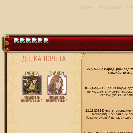
ФОРУМ
УЧАСТНИКИ
ПР
27.02.2022 Народ, расклад 
спасибо за игр
01.01.2022
С Новым годом, дру
легко, фантазия летит высоко
сказочную! Мы любим 
12.11.2021
В честь годовщины 
маскарад! Приглашены все
безалкогольный пунш, сладости