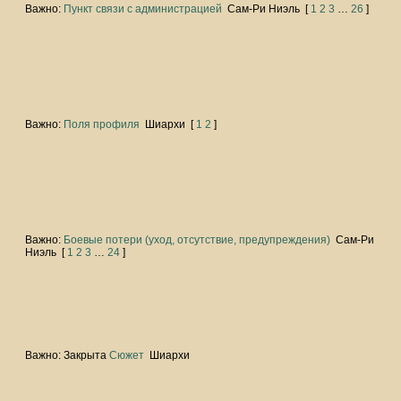
Важно:
Пункт связи с администрацией
Сам-Ри Ниэль
[
1
2
3
…
26
]
Важно:
Поля профиля
Шиархи
[
1
2
]
Важно:
Боевые потери (уход, отсутствие, предупреждения)
Сам-Ри
Ниэль
[
1
2
3
…
24
]
Важно:
Закрыта
Сюжет
Шиархи