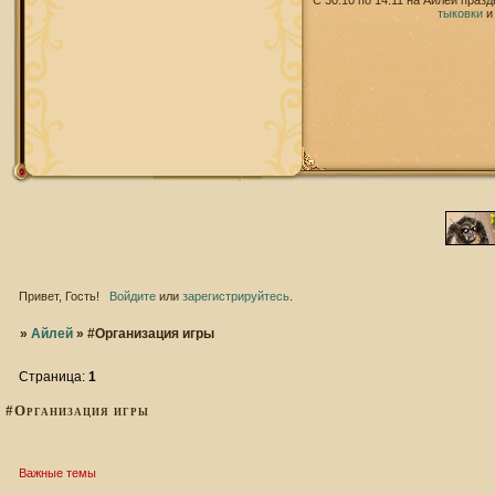
С 30.10 по 14.11 на Айлей праз
тыковки
Привет, Гость!
Войдите
или
зарегистрируйтесь
.
»
Айлей
»
#Организация игры
Страница:
1
#Организация игры
Важные темы