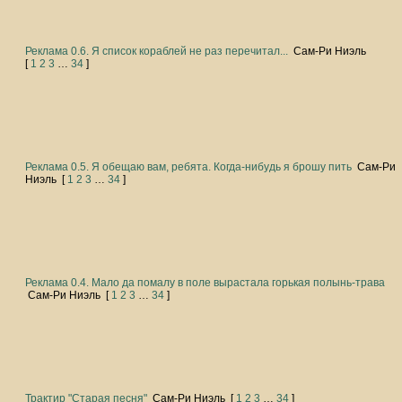
Реклама 0.6. Я список кораблей не раз перечитал...
Сам-Ри Ниэль
[
1
2
3
…
34
]
Реклама 0.5. Я обещаю вам, ребята. Когда-нибудь я брошу пить
Сам-Ри
Ниэль
[
1
2
3
…
34
]
Реклама 0.4. Мало да помалу в поле вырастала горькая полынь-трава
Сам-Ри Ниэль
[
1
2
3
…
34
]
Трактир "Старая песня"
Сам-Ри Ниэль
[
1
2
3
…
34
]