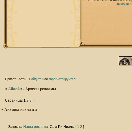
С 30.10 по 14.11 на Айлей праз
тыковки
Привет, Гость!
Войдите
или
зарегистрируйтесь
.
»
Айлей
»
• Архивы рекламы
Страница:
1
2
3
»
• Архивы рекламы
Закрыта
Наша реклама
Сам-Ри Ниэль
[
1
2
]