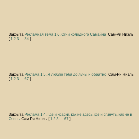
Закрыта
Рекламная тема 1.6. Огни холодного Самайна
Сам-Ри Ниэль
[
1
2
3
…
34
]
Закрыта
Реклама 1.5. Я люблю тебя до луны и обратно
Сам-Ри Ниэль
[
1
2
3
…
67
]
Закрыта
Реклама 1.4. Где и краски, как не здесь, где и сгинуть, как не в
Осень
Сам-Ри Ниэль
[
1
2
3
…
67
]