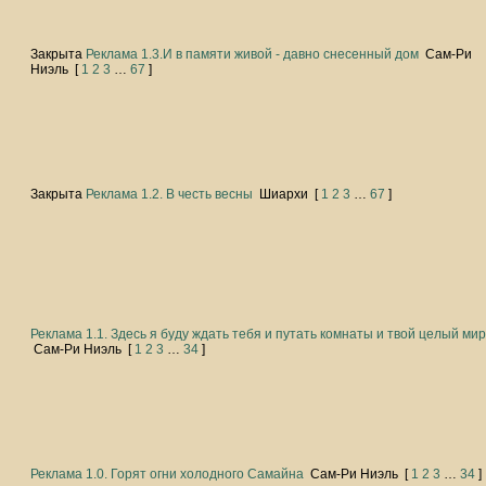
Закрыта
Реклама 1.3.И в памяти живой - давно снесенный дом
Сам-Ри
Ниэль
[
1
2
3
…
67
]
Закрыта
Реклама 1.2. В честь весны
Шиархи
[
1
2
3
…
67
]
Реклама 1.1. Здесь я буду ждать тебя и путать комнаты и твой целый ми
Сам-Ри Ниэль
[
1
2
3
…
34
]
Реклама 1.0. Горят огни холодного Самайна
Сам-Ри Ниэль
[
1
2
3
…
34
]