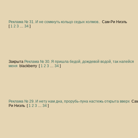
Реклама № 31. И не сомкнуть кольцо седых холмов..
Сам-Ри Ниэль
[
1
2
3
…
34
]
Закрыта
Реклама № 30. Я пришла бедой, дождевой водой, так напейся
меня
blackberry
[
1
2
3
…
34
]
Реклама № 29. И нету нам дна, прорубь-луна настежь открыта вверх
Са
Ри Ниэль
[
1
2
3
…
34
]