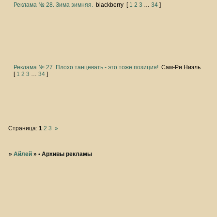
Реклама № 28. Зима зимняя.
blackberry
[
1
2
3
…
34
]
Реклама № 27. Плохо танцевать - это тоже позиция!
Сам-Ри Ниэль
[
1
2
3
…
34
]
Страница:
1
2
3
»
»
Айлей
»
• Архивы рекламы