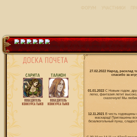
ФОРУМ
УЧАСТНИКИ
ПР
27.02.2022 Народ, расклад 
спасибо за игр
01.01.2022
С Новым годом, дру
легко, фантазия летит высоко
сказочную! Мы любим 
12.11.2021
В честь годовщины 
маскарад! Приглашены все
безалкогольный пунш, сладости