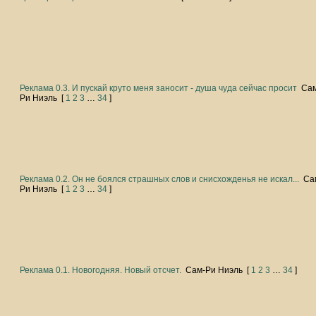
Реклама 0.3. И пускай круто меня заносит - душа чуда сейчас просит
Са
Ри Ниэль
[
1
2
3
…
34
]
Реклама 0.2. Он не боялся страшных слов и снисхожденья не искал...
Са
Ри Ниэль
[
1
2
3
…
34
]
Реклама 0.1. Новогодняя. Новый отсчет.
Сам-Ри Ниэль
[
1
2
3
…
34
]