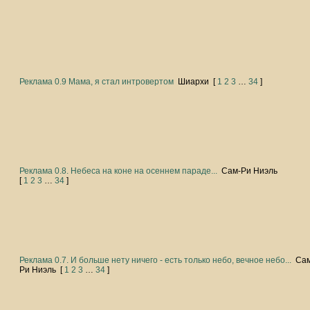
Реклама 0.9 Мама, я стал интровертом
Шиархи
[
1
2
3
…
34
]
Реклама 0.8. Небеса на коне на осеннем параде...
Сам-Ри Ниэль
[
1
2
3
…
34
]
Реклама 0.7. И больше нету ничего - есть только небо, вечное небо...
Са
Ри Ниэль
[
1
2
3
…
34
]