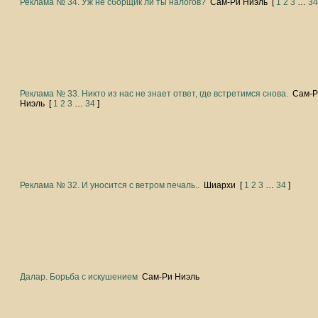
Реклама № 34. Уж не сборщик ли ты налогов?
Сам-Ри Ниэль
[
1
2
3
…
3
Реклама № 33. Никто из нас не знает ответ, где встретимся снова.
Сам-Р
Ниэль
[
1
2
3
…
34
]
Реклама № 32. И уносится с ветром печаль..
Шиархи
[
1
2
3
…
34
]
Далар. Борьба с искушением
Сам-Ри Ниэль