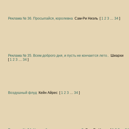
Реклама № 36. Просыпайся, королевна
Сам-Ри Ниэль
[
1
2
3
…
34
]
Реклама № 35. Всем доброго дня, и пусть не кончается лето..
Шиархи
[
1
2
3
…
34
]
Воздушный флуд
Кейн Айрес
[
1
2
3
…
34
]