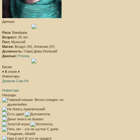
Данные:
Раса:
Вамфири
Возраст:
25 лет
Пол:
Мужской
Магия:
Воздух (III), Иллюзия (IV)
Должность:
Глава Дома Иллюзий
Данные:
Птенец
Багаж:
♦
6
очков ♦
Инвентарь:
Дневник Сам-Ри
Инвентарь
Награды: