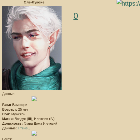
Оле-Лукойе
0
Данные:
Раса:
Вамфири
Возраст:
25 лет
Пол:
Мужской
Магия:
Воздух (III), Иллюзия (IV)
Должность:
Глава Дома Иллюзий
Данные:
Птенец
Багаж: