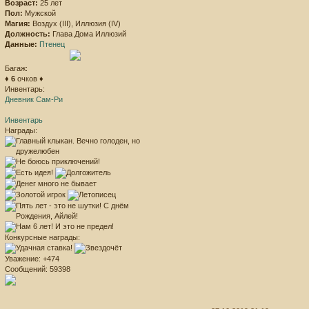
Возраст:
25 лет
Пол:
Мужской
Магия:
Воздух (III), Иллюзия (IV)
Должность:
Глава Дома Иллюзий
Данные:
Птенец
Багаж:
♦
6
очков ♦
Инвентарь:
Дневник Сам-Ри
Инвентарь
Награды:
Конкурсные награды:
Уважение:
+474
Сообщений:
59398