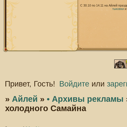
С 30.10 по 14.11 на Айлей праз
тыковки
Привет, Гость!
Войдите
или
зарег
»
Айлей
»
• Архивы рекламы
холодного Самайна