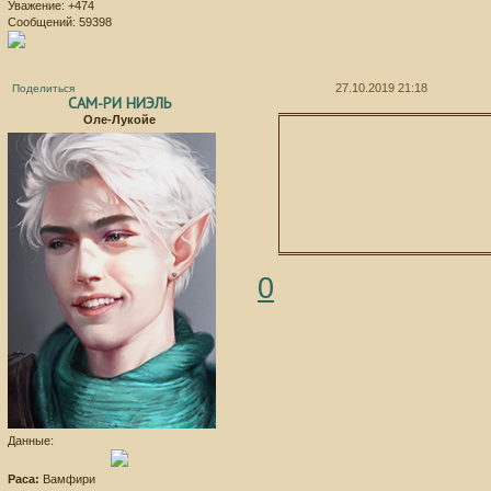
Уважение:
+474
Сообщений:
59398
27.10.2019 21:18
Поделиться
САМ-РИ НИЭЛЬ
Оле-Лукойе
0
Данные:
Раса:
Вамфири