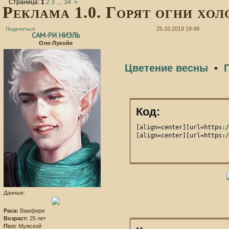
Страница:
1
2
3
…
34
»
Реклама 1.0. Горят огни хо
25.10.2019 19:48
Поделиться
САМ-РИ НИЭЛЬ
Оле-Лукойе
Цветение весны
•
Код:
[align=center][url=https:/
[align=center][url=https:/
Данные:
Раса:
Вамфири
Возраст:
25 лет
Пол:
Мужской