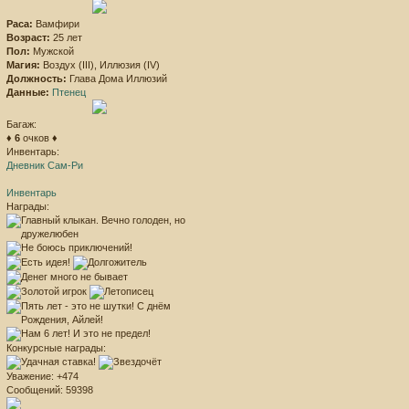
Раса:
Вамфири
Возраст:
25 лет
Пол:
Мужской
Магия:
Воздух (III), Иллюзия (IV)
Должность:
Глава Дома Иллюзий
Данные:
Птенец
Багаж:
♦
6
очков ♦
Инвентарь:
Дневник Сам-Ри
Инвентарь
Награды:
Конкурсные награды:
Уважение:
+474
Сообщений:
59398