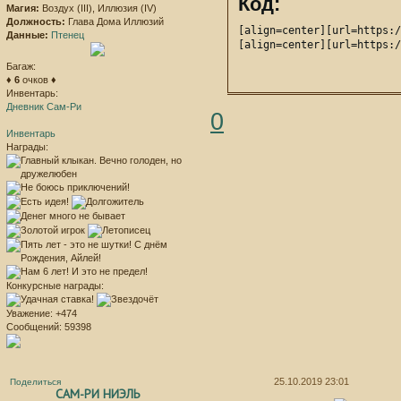
Код:
Магия:
Воздух (III), Иллюзия (IV)
Должность:
Глава Дома Иллюзий
[align=center][url=https:/
Данные:
Птенец
[align=center][url=https:/
Багаж:
♦
6
очков ♦
Инвентарь:
Дневник Сам-Ри
0
Инвентарь
Награды:
Конкурсные награды:
Уважение:
+474
Сообщений:
59398
25.10.2019 23:01
Поделиться
САМ-РИ НИЭЛЬ