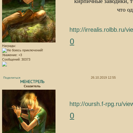
кирпичные заводики, т
что о
http://irrealis.rolbb.r
0
Награды:
Уважение:
+3
Сообщений:
30373
26.10.2019 12:55
Поделиться
МЕНЕСТРЕЛЬ
Сказитель
http://oursh.f-rpg.ru/v
0