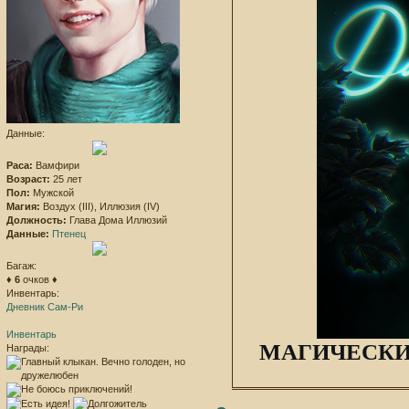
Данные:
Раса:
Вамфири
Возраст:
25 лет
Пол:
Мужской
Магия:
Воздух (III), Иллюзия (IV)
Должность:
Глава Дома Иллюзий
Данные:
Птенец
Багаж:
♦
6
очков ♦
Инвентарь:
Дневник Сам-Ри
Инвентарь
МАГИЧЕСК
Награды: