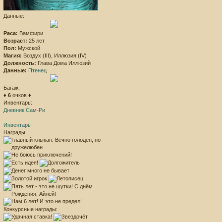
Данные:
Раса:
Вамфири
Возраст:
25 лет
Пол:
Мужской
Магия:
Воздух (III), Иллюзия (IV)
Должность:
Глава Дома Иллюзий
Данные:
Птенец
Багаж:
♦
6
очков ♦
Инвентарь:
Дневник Сам-Ри
Инвентарь
Награды:
Конкурсные награды: