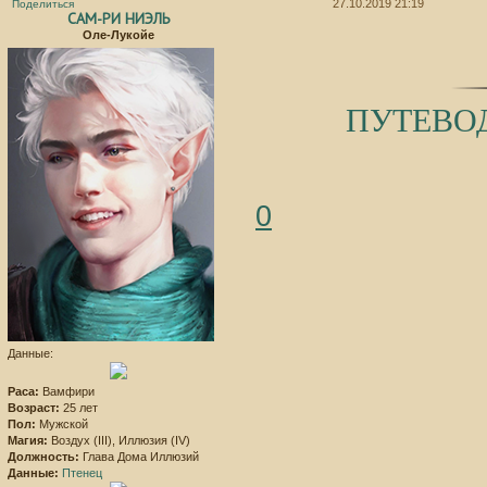
27.10.2019 21:19
Поделиться
САМ-РИ НИЭЛЬ
Оле-Лукойе
ПУТЕВО
0
Данные:
Раса:
Вамфири
Возраст:
25 лет
Пол:
Мужской
Магия:
Воздух (III), Иллюзия (IV)
Должность:
Глава Дома Иллюзий
Данные:
Птенец