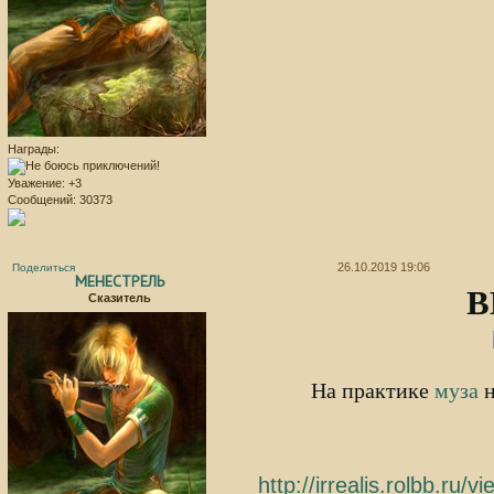
Награды:
Уважение:
+3
Сообщений:
30373
26.10.2019 19:06
Поделиться
МЕНЕСТРЕЛЬ
В
Сказитель
На практике
муза
н
http://irrealis.rolbb.r