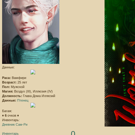
Данные:
Раса:
Вамфири
Возраст:
25 лет
Пол:
Мужской
Магия:
Воздух (III), Иллюзия (IV)
Должность:
Глава Дома Иллюзий
Данные:
Птенец
Багаж:
♦
6
очков ♦
Инвентарь:
Дневник Сам-Ри
0
Инвентарь