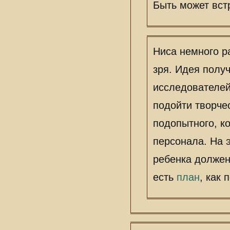
одно, можно най
был доставлен 
Быть может вст
Ниса немного р
зря. Идея полу
исследователей
подойти творчес
подопытного, к
персонала. На э
ребенка должен
есть
план
, как 