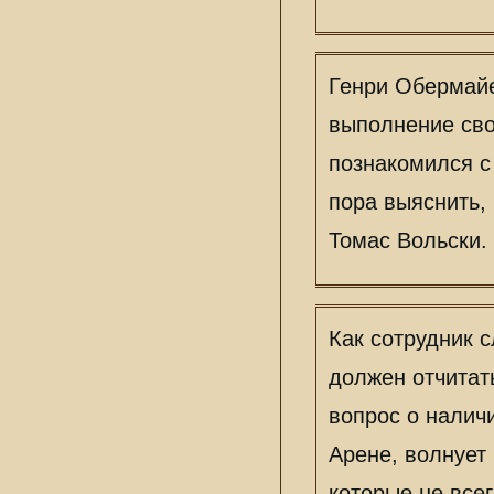
пересеклись пу
не удалась, и 
впечатлением от
Генри Обермайе
выполнение сво
познакомился 
пора выяснить,
Томас Вольски.
Как сотрудник 
должен отчитат