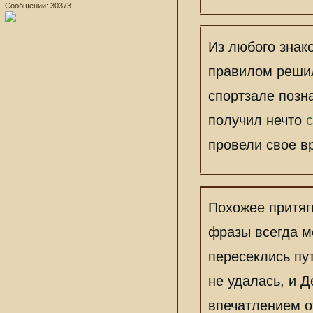
Удивлен
встреч
Награды:
Акира.
Уважение:
+3
Сообщений:
30373
Из любого знак
правилом решил
спортзале позн
получил нечто
провели свое в
Похожее притяг
фразы всегда м