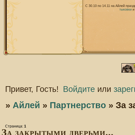
С 30.10 по 14.11 на Айлей праз
тыковки
Привет, Гость!
Войдите
или
зарег
»
Айлей
»
Партнерство
»
За з
Страница:
1
За закрытыми дверьми...