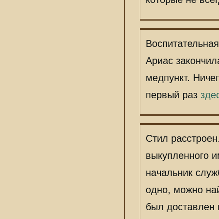
вопрос о налич
Арене, волнует 
которые не все
Воспитательная
Ариас закончил
медпункт. Ниче
первый раз
зде
Стил расстроен
выкупленного им
начальник служ