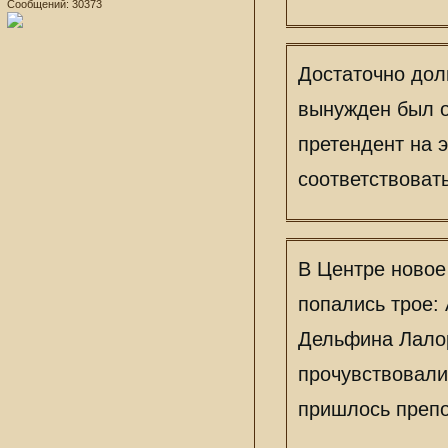
Сообщений:
30373
Достаточно дол
вынужден был о
претендент на 
соответствоват
В Центре новое
попались трое:
Дельфина Лало
прочувствовал
пришлось препо