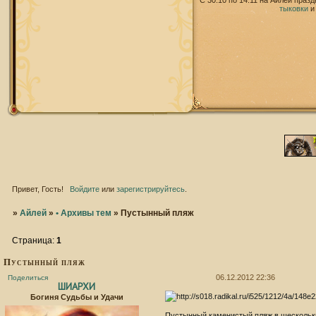
С 30.10 по 14.11 на Айлей праз
тыковки
Привет, Гость!
Войдите
или
зарегистрируйтесь
.
»
Айлей
»
• Архивы тем
»
Пустынный пляж
Страница:
1
Пустынный пляж
06.12.2012 22:36
Поделиться
ШИАРХИ
Богиня Судьбы и Удачи
Пустынный каменистый пляж в шескольки