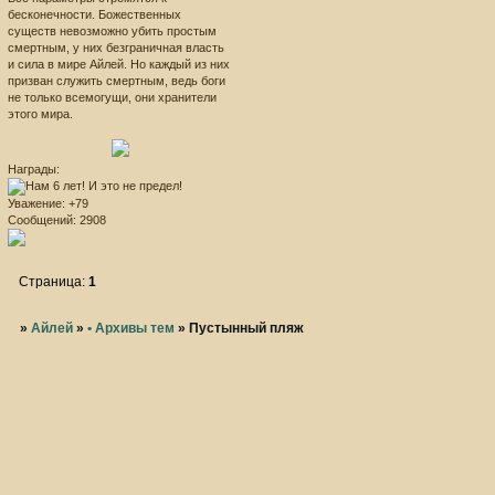
бесконечности. Божественных
существ невозможно убить простым
смертным, у них безграничная власть
и сила в мире Айлей. Но каждый из них
призван служить смертным, ведь боги
не только всемогущи, они хранители
этого мира.
Награды:
Уважение:
+79
Сообщений:
2908
Страница:
1
»
Айлей
»
• Архивы тем
»
Пустынный пляж