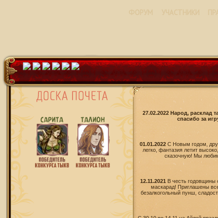
ФОРУМ
УЧАСТНИКИ
ПР
27.02.2022 Народ, расклад 
спасибо за игр
01.01.2022
С Новым годом, дру
легко, фантазия летит высоко
сказочную! Мы любим 
12.11.2021
В честь годовщины 
маскарад! Приглашены все
безалкогольный пунш, сладости