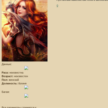
0
Данные:
Раса:
неизвестна
Возраст:
неизвестен
Пол:
женский
Должность:
богиня
Багаж:
Все параметры стремятся к