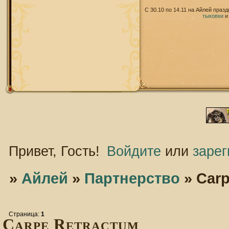
С 30.10 по 14.11 на Айлей праз
тыковки
Привет, Гость!
Войдите
или
зарег
»
Айлей
»
Партнерство
»
Carp
Страница:
1
Carpe Retractum