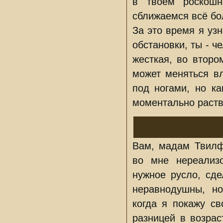
в твоем роскош
сближаемся всё бо
За это время я уз
обстановки, ты - ч
жесткая, во второ
может меняться вл
под ногами, но ка
моментально раств
Вам, мадам Твилф
во мне нереализ
нужное русло, сд
неравнодушны, но
когда я покажу с
разницей в возрас