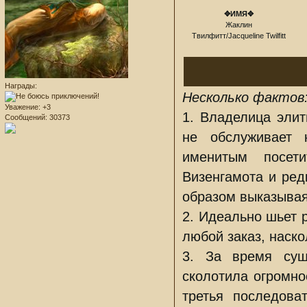
✥ИМЯ✥
Жаклин
Твилфитт/Jacqueline Twilfitt
Награды:
Несколько фактов
Уважение:
+3
1. Владелица элит
Сообщений:
30373
не обслуживает 
именитым посет
Визенгамота и ред
образом выказывая
2. Идеально шьет 
любой заказ, наско
3. За время сущ
сколотила огромно
третья последова