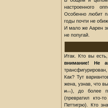
В общем и целом 
настроенного оп
Особенно любит па
годы почти не обижа
И мало же Аарен з
не попугай.
Итак. Кто вы есть
внимание! Не а
трансфигурирован
Как? Тут варианто
жена, узнав, что в
и...
), до более п
(превратил кто-т
Петтигрю). Кто зн