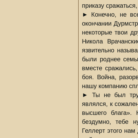
приказу сражаться,
► Конечно, не вс
окончании Дурмстр
некоторые твои др
Никола Врачанск
язвительно называ
были роднее семьи
вместе сражались,
боя. Война, разор
нашу компанию спл
► Ты не был тру
являлся, к сожале
высшего блага». 
бездумно, тебе 
Геллерт этого нам 