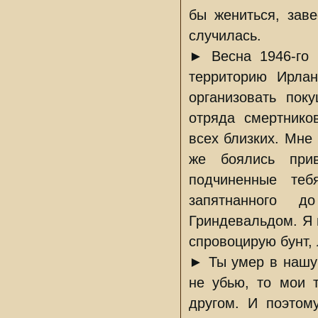
бы жениться, заве
случилась.
► Весна 1946-го 
территорию Ирла
организовать пок
отряда смертнико
всех близких. Мне 
же боялись при
подчиненные теб
запятнанного 
Гриндевальдом. Я 
спровоцирую бунт,
► Ты умер в нашу 
не убью, то мои 
другом. И поэтом