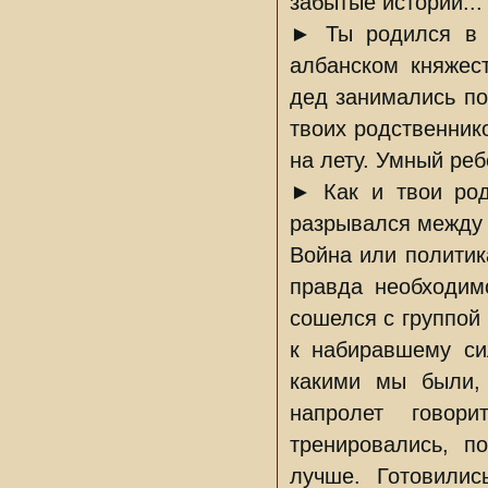
забытые истории...
► Ты родился в 
албанском княжест
дед занимались по
твоих родственник
на лету. Умный ре
► Как и твои род
разрывался между 
Война или политика
правда необходим
сошелся с группой
к набиравшему си
какими мы были,
напролет говор
тренировались, п
лучше. Готовили