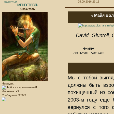
25.09.2016 23:13
Поделиться
МЕНЕСТРЕЛЬ
Сказитель
Майя Вол
✥
David Giuntoli,
✥ИМЯ✥
Агон Цурри - Agon Curri
Мы с тобой выгля
Награды:
должны быть взро
похищенный из со
Уважение:
+3
Сообщений:
30373
2003-м году еще 
вернулся с того 