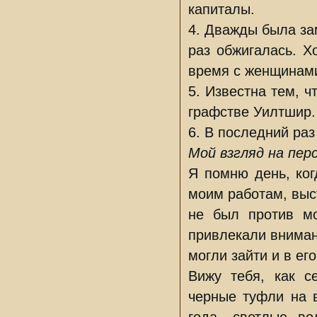
капиталы.
4. Дважды была за
раз обжигалась. Х
время с женщинами
5. Известна тем, 
графстве Уилтшир.
6. В последний ра
Мой взгляд на пер
Я помню день, ког
моим работам, выс
не был против мо
привлекали внимани
могли зайти и в его
Вижу тебя, как с
черные туфли на 
года, светлые в