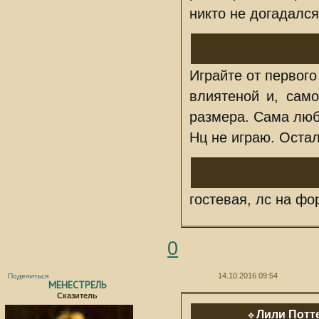
никто не догадался
Играйте от первог
влиятеной и, сам
размера. Сама люб
Нц не играю. Оста
гостевая, лс на фо
0
14.10.2016 09:54
Поделиться
МЕНЕСТРЕЛЬ
Сказитель
Лили Потт
✥