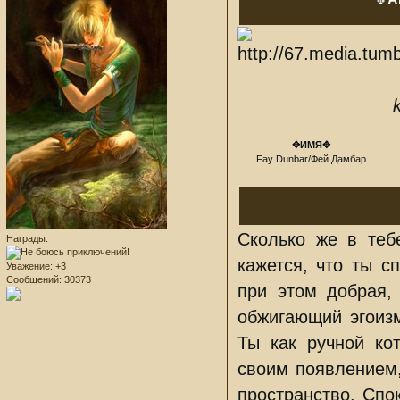
✥
✥ИМЯ✥
Fay Dunbar/Фей Дамбар
Сколько же в теб
Награды:
кажется, что ты с
Уважение:
+3
Сообщений:
30373
при этом добрая,
обжигающий эгоизм
Ты как ручной ко
своим появлением,
пространство. Спо