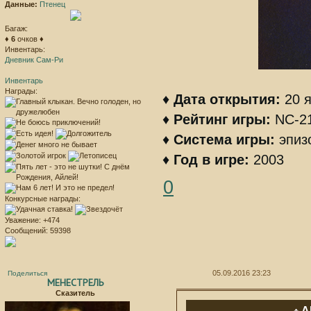
Данные:
Птенец
Багаж:
♦
6
очков ♦
Инвентарь:
Дневник Сам-Ри
Инвентарь
Награды:
♦
Дата открытия:
20 я
♦
Рейтинг игры:
NC-2
♦
Система игры:
эпиз
♦
Год в игре:
2003
0
Конкурсные награды:
Уважение:
+474
Сообщений:
59398
05.09.2016 23:23
Поделиться
МЕНЕСТРЕЛЬ
Сказитель
А