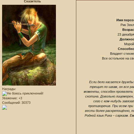
Сказитель
Имя персо
Рик Зек
Возрас
23 декабря
Должно
Морой
Способн
Владеет стихие
Все остольное на с
Если дело касается дружбы 
трещит по швам, он все ра
Награды:
моменты, способен проявлять 
скотина. Довольно лицемерен,
Уважение:
+3
сего с кем-нибудь завяз
Сообщений:
30373
противоречив. При всем пр
вести более раскрепощённо, п
Родной язык Рика – сарказм. 