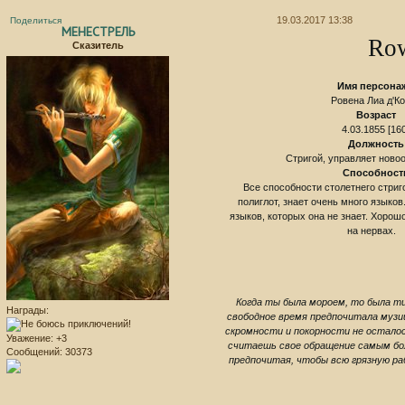
19.03.2017 13:38
Поделиться
МЕНЕСТРЕЛЬ
Row
Сказитель
Имя персона
Ровена Лиа д'К
Возраст
4.03.1855 [16
Должность
Стригой, управляет нов
Способност
Все способности столетнего стриг
полиглот, знает очень много языко
языков, которых она не знает. Хорошо
на нервах.
Когда ты была мороем, то была ти
Награды:
свободное время предпочитала музиц
скромности и покорности не осталос
Уважение:
+3
считаешь свое обращение самым бол
Сообщений:
30373
предпочитая, чтобы всю грязную раб