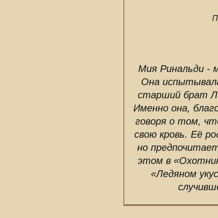
П
Мия Ринальди - 
Она испытывала
старший брат Ли
Именно она, благо
говоря о том, чт
свою кровь. Её р
но предпочитает
этом в «Охотник
«Ледяном укус
случивш