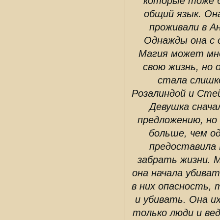
которые тоже б
общий язык. Он
проживали в Ан
Однажды она с о
Магия может мног
свою жизнь, но 
стала слишк
Розалиндой и Сте
Девушка снача
предложению, но
больше, чем о
предоставила 
забрать жизни. 
она начала убиват
в них опасность, 
и убивать. Она и
только люди и ве