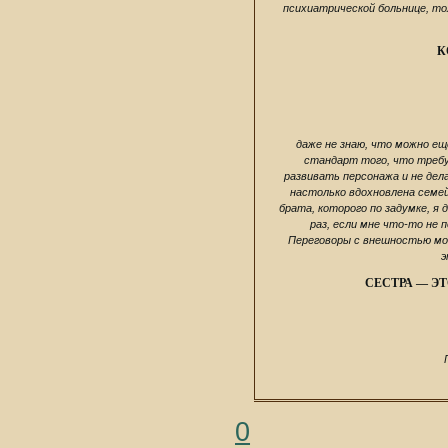
психиатрической больнице, то
К
даже не знаю, что можно ещ
стандарт того, что требую
развивать персонажа и не дел
настолько вдохновлена семе
брата, которого по задумке, я
раз, если мне что-то не 
Переговоры с внешностью могу
э
СЕСТРА — Э
0