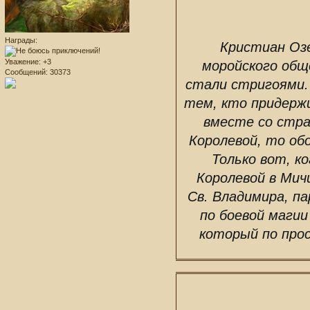
Награды:
Кристиан Озе
Уважение:
+3
моройского общ
Сообщений:
30373
стали стригоями.
тем, кто придерж
вместе со стра
Королевой, то обо
Только вот, к
Королевой в Мич
Св. Владимира, п
по боевой магии
который по прос