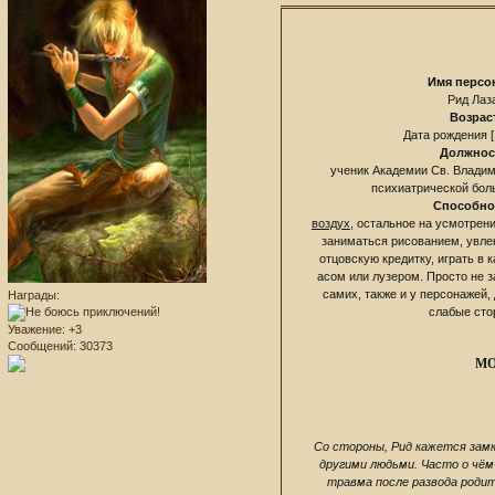
Имя персо
Рид Лаз
Возрас
Дата рождения [
Должнос
ученик Академии Св. Владим
психиатрической бол
Способно
воздух
, остальное на усмотрен
заниматься рисованием, увле
отцовскую кредитку, играть в 
асом или лузером. Просто не за
самих, также и у персонажей,
Награды:
слабые сто
Уважение:
+3
Сообщений:
30373
МО
Со стороны, Рид кажется зам
другими людьми. Часто о чё
травма после развода родите