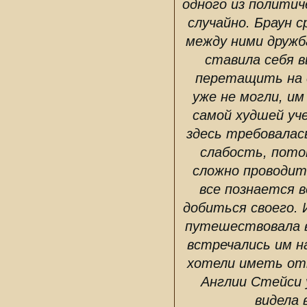
одного из политич
случайно. Браун с
между ними дружб
ставила себя в
перетащить на 
уже не могли, и
самой худшей уче
здесь требовалас
слабость, потом
сложно проводить
все познается 
добиться своего. 
путешествовала в
встречались им н
хотели иметь от
Англии Стейси у
видела 