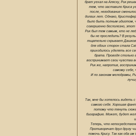
брат уехал на Аляску, Рик реш
тем, что заставило Криса уе
после, негодование сменило
долгих лет. Однако, Кристофер
было быть полным идиотом, ч
совершенно бесполезно, этот
Рик был тем самым, кто не лю
бы не проследить? В резул
тщательно скрывает Дашков,
для обоих сторон стала Са
приходилось уделять все св
брата. Проводя столько 
воспринимает свои чувства вс
Рик же, напротив, восприни
самому себе, 
И по законам мелодрамы, Р
лучш
Так, мне бы хотелось видеть с
самого себя. Хорошая фан
потому что тянуть сюжет
биографию. Может, будет жела
и
Теперь, что непосредствен
Противоречат друг другу чи
помочь Крису. Так как оба и