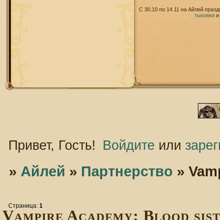
С 30.10 по 14.11 на Айлей праз
тыковки
Привет, Гость!
Войдите
или
зарег
»
Айлей
»
Партнерство
»
Vamp
Страница:
1
Vampire Academy: Blood sist