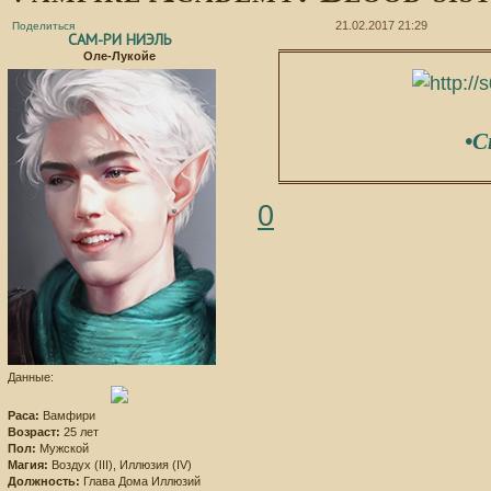
21.02.2017 21:29
Поделиться
САМ-РИ НИЭЛЬ
Оле-Лукойе
•С
0
Данные:
Раса:
Вамфири
Возраст:
25 лет
Пол:
Мужской
Магия:
Воздух (III), Иллюзия (IV)
Должность:
Глава Дома Иллюзий