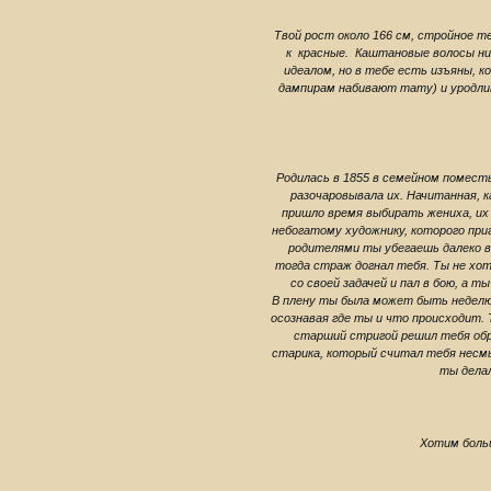
Твой рост около 166 см, стройное т
к красные. Каштановые волосы ни
идеалом, но в тебе есть изъяны, 
дампирам набивают тату) и уродлив
Родилась в 1855 в семейном помест
разочаровывала их. Начитанная, 
пришло время выбирать жениха, их
небогатому художнику, которого при
родителями ты убегаешь далеко в
тогда страж догнал тебя. Ты не хот
со своей задачей и пал в бою, а 
В плену ты была может быть неделю,
осознавая где ты и что происходит. 
старший стригой решил тебя обра
старика, который считал тебя несм
ты дела
Хотим боль