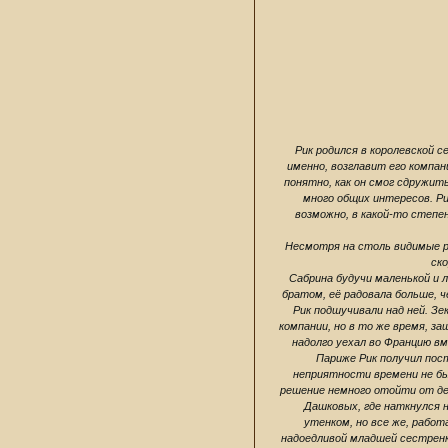
Рик родился в королевской с
именно, возглавит его компан
понятно, как он смог сдружит
много общих интересов. Р
возможно, в какой-то степе
Несмотря на столь видимые ра
ск
Сабрина будучи маленькой и 
братом, её радовала больше, ч
Рик подшучивали над ней. Зе
компании, но в то же время, за
надолго уехал во Францию в
Париже Рик получил пост
неприятности времени не был
решение немного отойти от дел
Дашковых, где наткнулся н
утенком, но все же, работ
надоедливой младшей сестренко