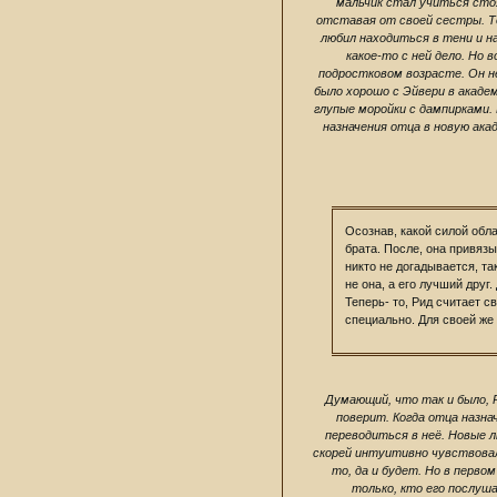
мальчик стал учиться сто
отставая от своей сестры. То
любил находиться в тени и н
какое-то с ней дело. Но 
подростковом возрасте. Он не
было хорошо с Эйвери в академ
глупые моройки с дампирками. К
назначения отца в новую ака
Осознав, какой силой обл
брата. После, она привязы
никто не догадывается, та
не она, а его лучший друг
Теперь- то, Рид считает с
специально. Для своей же
Думающий, что так и было, Р
поверит. Когда отца назн
переводиться в неё. Новые лю
скорей интуитивно чувствовал
то, да и будет. Но в перво
только, кто его послуш