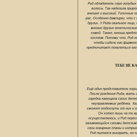
Рид обладатель серо-голубых 
волосы. Так наделила приро
внешне и высокий. Типичные 
рас. Особенно дампирки, что 
других. У Рида овальное лицо
многие другие генетические
семей. Также, юноша предпо
костюм. Потому что, Рид не
чтобы сидели его фирмен
предпочитает появляться его
ТЕБЕ НЕ К
Ещё один представитель корол
После рождения Рида, мать 
изредка навещала своих дете
неуправляемых ребёнка. Каз
сможет отдохнуть от них и от
Он хотел лишь на то вр
осуществлялось, и Рид перест
занимающийся своими детскими 
свои коварные планы и интриги
Рид пытался выиграть, но ча