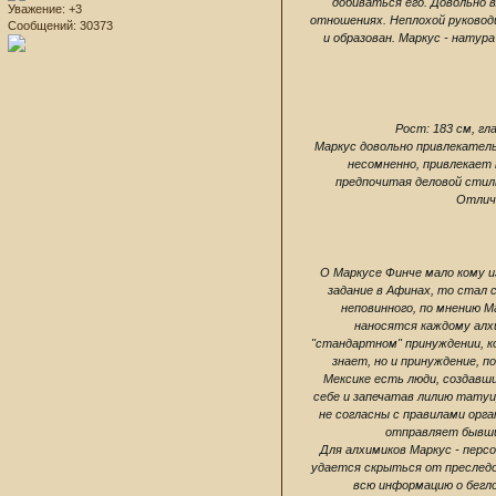
добиваться его. Довольно в
Уважение:
+3
отношениях. Неплохой руковод
Сообщений:
30373
и образован. Маркус - натур
Рост: 183 см, гл
Маркус довольно привлекател
несомненно, привлекает 
предпочитая деловой стил
Отличи
О Маркусе Финче мало кому из
задание в Афинах, то стал 
неповинного, по мнению М
наносятся каждому алхи
"стандартном" принуждении, ко
знает, но и принуждение, 
Мексике есть люди, создавш
себе и запечатав лилию татуир
не согласны с правилами орга
отправляет бывших
Для алхимиков Маркус - перс
удается скрыться от преследо
всю информацию о беглом