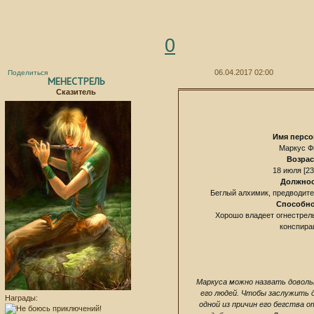
0
06.04.2017 02:00
Поделиться
МЕНЕСТРЕЛЬ
Сказитель
Имя персо
Маркус Ф
Возрас
18 июля [23
Должно
Беглый алхимик, предводит
Способн
Хорошо владеет огнестрел
конспира
Маркуса можно назвать доволь
его людей. Чтобы заслужить 
Награды:
одной из причин его бегства 