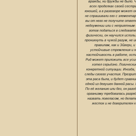
вражды, ни дружбы не было. 
всех проделках своей сестр
юношей, а в разговоре может о
не спрашивали его с элементар
вы от него не получите ответо
недоумении или с неприятным о
готов податься в следовате
физически, он научился испол
проникнуть в чужой разум, не и
правилам, как и Эйвери,
устойчивые стремления и н
настойчивость в работе, оста
Рид может приложить все усил
хотел серьёзно. Логически
конкретной ситуации. Иногда
следы своего участия. Презрит
эта раса была, и будет сравн
одной из девушек данной расы.
По её желанию или без, он раз
организму требовалась разрядк
назвать ловеласом, но делат
жесток и не доверителен к