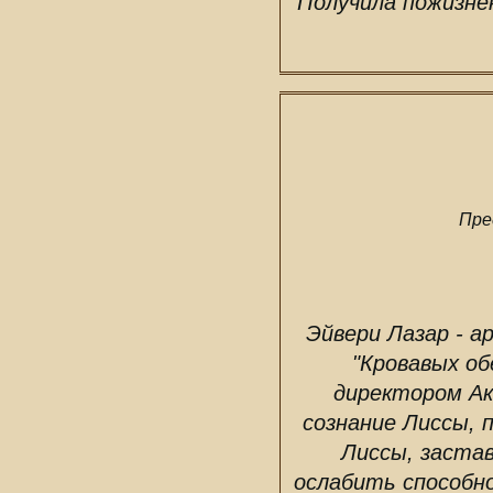
Получила пожизне
Пре
Эйвери Лазар - а
"Кровавых об
директором Ак
сознание Лиссы, 
Лиссы, заста
ослабить способно