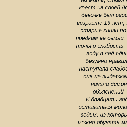
крест на своей д
девочке был огр
возрасте 13 лет,
старые книги по
предкам ее семьи.
только слабость,
воду в лед од
безумно нравил
наступала слабо
она не выдержал
начала демо
объяснений.
К двадцати го
оставаться молод
ведьм, из которы
можно обучать ма