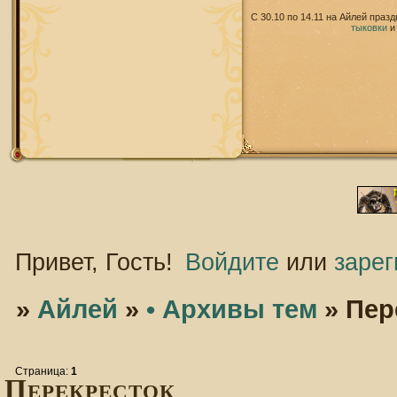
С 30.10 по 14.11 на Айлей праз
тыковки
Привет, Гость!
Войдите
или
зарег
»
Айлей
»
• Архивы тем
»
Пер
Страница:
1
Перекресток