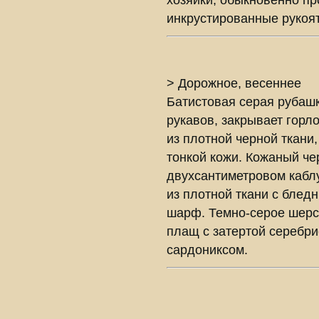
хозяйки, обыкновенно пр
инкрустированные рукоят
> Дорожное, весеннее
Батистовая серая рубашк
рукавов, закрывает горл
из плотной черной ткани
тонкой кожи. Кожаный че
двухсантиметровом каблу
из плотной ткани с бле
шарф. Темно-серое шерс
плащ с затертой серебри
сардониксом.