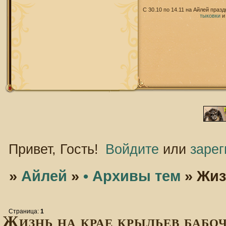
С 30.10 по 14.11 на Айлей праз
тыковки
Привет, Гость!
Войдите
или
зарег
»
Айлей
»
• Архивы тем
»
Жиз
Страница:
1
Жизнь на крае крыльев бабо