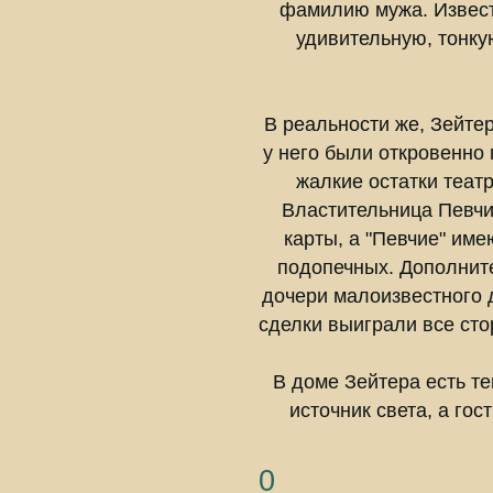
фамилию мужа. Известн
удивительную, тонку
В реальности же, Зейте
у него были откровенно
жалкие остатки театр
Властительница Певчих
карты, а "Певчие" им
подопечных. Дополнит
дочери малоизвестного д
сделки выиграли все сто
В доме Зейтера есть те
источник света, а гос
0