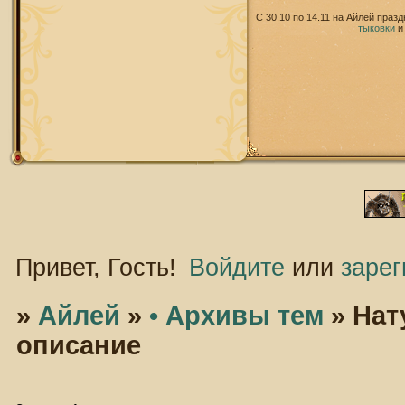
С 30.10 по 14.11 на Айлей праз
тыковки
Привет, Гость!
Войдите
или
зарег
»
Айлей
»
• Архивы тем
»
Нат
описание