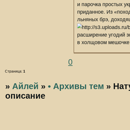
и парочка простых у
приданное. Из «похо
льняных брэ, доходя
расширение угодий з
в холщовом мешочке 
0
Страница:
1
»
Айлей
»
• Архивы тем
»
Нат
описание