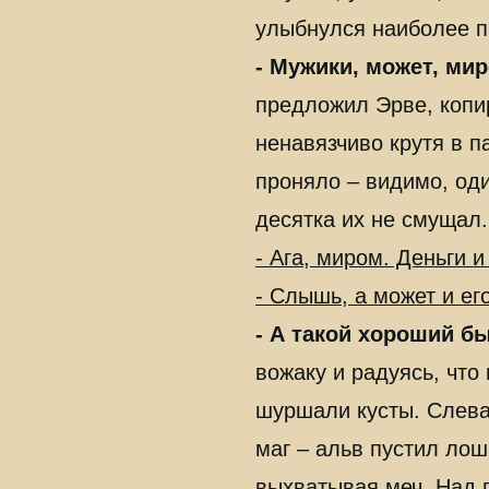
улыбнулся наиболее п
- Мужики, может, м
предложил Эрве, копи
ненавязчиво крутя в п
проняло – видимо, оди
десятка их не смущал.
- Ага, миром. Деньги 
- Слышь, а может и его
- А такой хороший б
вожаку и радуясь, что
шуршали кусты. Слева
маг – альв пустил лош
выхватывая меч. Над г