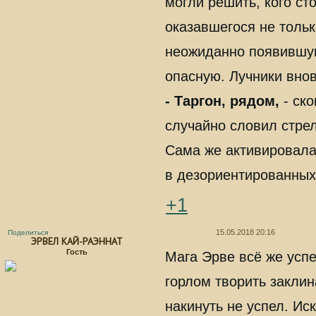
могли решить, кого сто
оказавшегося не тольк
неожиданно появившую
опасную. Лучники внов
- Таргон, рядом,
- ск
случайно словил стрел
Сама же активировала
в дезориентированных
+1
15.05.2018 20:16
Поделиться
ЭРВЕЛ КАЙ-РАЭННАТ
Гость
Мага Эрве всё же успе
горлом творить заклин
накинуть не успел. Ис