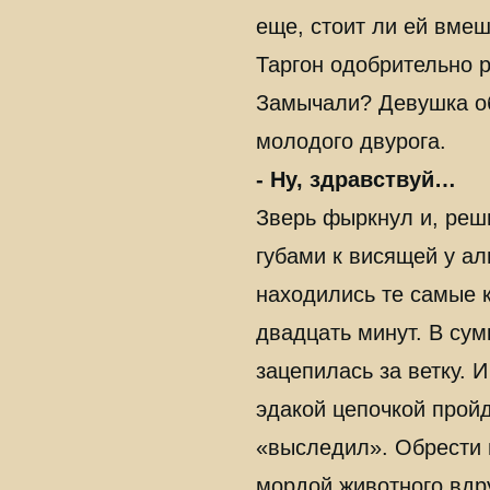
еще, стоит ли ей вмеш
Таргон одобрительно р
Замычали? Девушка об
молодого двурога.
- Ну, здравствуй…
Зверь фыркнул и, реши
губами к висящей у ал
находились те самые к
двадцать минут. В сум
зацепилась за ветку. 
эдакой цепочкой прой
«выследил». Обрести 
мордой животного вдру