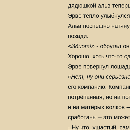
дядюшкой альв тепер
Эрве тепло улыбнулся 
Альв поспешно натяну
позади.
«Идиот!»
- обругал он
Хорошо, хоть что-то с
Эрве повернул лошадь 
«Нет, ну они серьёзн
его компанию. Компан
потрёпанная, но на п
и на матёрых волков –
сработаны – это может
- Ну что, ушастый, са