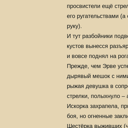
просвистели ещё стре
его ругательствами (а
руку).
И тут разбойники подв
кустов вынесся разъяр
и вовсе поднял на рог
Прежде, чем Эрве усп
дырявый мешок с ними
рыжая девушка в сопро
стрелки, полыхнуло – 
Искорка захрапела, п
боя, но огненные закл
Шестёрка выживших (ч