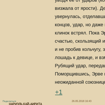
уводя её от ударов (к
визжала от ярости). 
увернулась, отделавши
концов, удар, но даже
клинок встрял. Пока Э
счастью, скользящий и
и не пробив кольчугу,
лошадь к девице, и вз
Рубящий удар, переда
Поморщившись, Эрве п
неожиданной союзнице
+1
26.05.2018 16:43
Поделиться
НАРИЭЛЬ КАЙ-АИРИТА