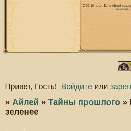
С 30.10 по 14.11 на Айлей праз
тыковки
Привет, Гость!
Войдите
или
зарег
»
Айлей
»
Тайны прошлого
»
зеленее