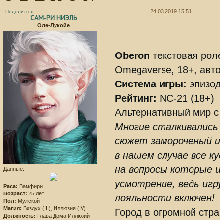
24.03.2019 15:51
Поделиться
САМ-РИ НИЭЛЬ
Оле-Лукойе
Oberon
текстовая роле
Omegaverse, 18+, авто
Система игры:
эпизод
Рейтинг:
NC-21 (18+)
Альтернативный мир с
Многие сталкивались 
сюжет замороченый и
в нашем случае все 
на вопросы которые 
Данные:
усмотрение, ведь игр
Раса:
Вамфири
Возраст:
25 лет
лояльности включен!
Пол:
Мужской
Магия:
Воздух (III), Иллюзия (IV)
Город в огромной стр
Должность:
Глава Дома Иллюзий