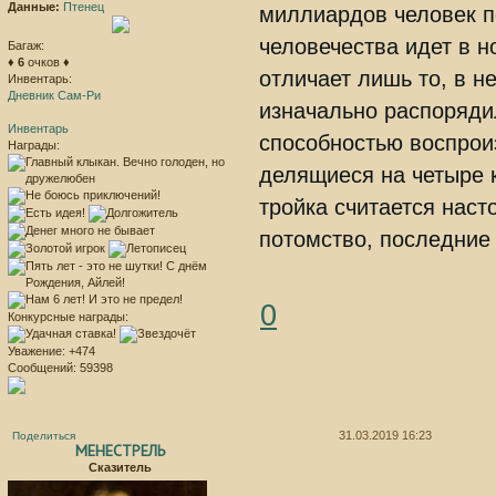
Данные:
Птенец
миллиардов человек п
человечества идет в н
Багаж:
♦
6
очков ♦
отличает лишь то, в 
Инвентарь:
Дневник Сам-Ри
изначально распорядил
Инвентарь
способностью воспрои
Награды:
делящиеся на четыре к
тройка считается наст
потомство, последние
0
Конкурсные награды:
Уважение:
+474
Сообщений:
59398
31.03.2019 16:23
Поделиться
МЕНЕСТРЕЛЬ
Сказитель