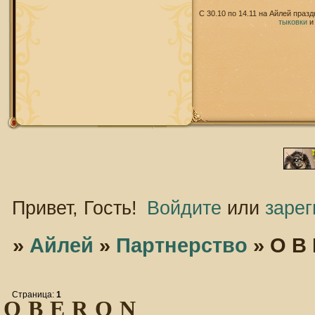
С 30.10 по 14.11 на Айлей праз
тыковки
Привет, Гость!
Войдите
или
зарег
»
Айлей
»
Партнерство
»
O B 
Страница:
1
O B E R O N