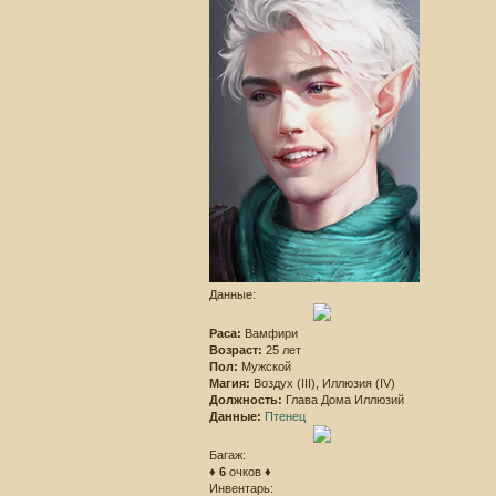
Данные:
Раса:
Вамфири
Возраст:
25 лет
Пол:
Мужской
Магия:
Воздух (III), Иллюзия (IV)
Должность:
Глава Дома Иллюзий
Данные:
Птенец
Багаж:
♦
6
очков ♦
Инвентарь: