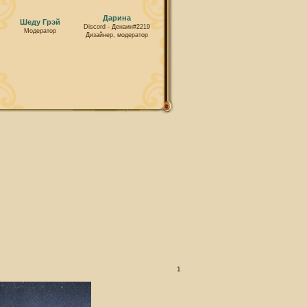
Дарина
Шеду Грэй
Discord - Денаин#2219
Модератор
Дизайнер, модератор
1