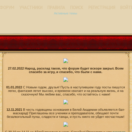
ФОРУМ
УЧАСТНИКИ
ПРАВИЛА
ПОИСК
РЕГИСТРАЦИЯ
ВОЙТ
Активные темы
27.02.2022 Народ, расклад таков, что форум будет вскоре закрыт. Всем
спасибо за игру, и спасибо, что были с нами.
01.01.2022
С Новым годом, друзья! Пусть в наступившем году посты пишутся
легко, фантазия летит высоко, и времени хватает и на реальную жизнь, и на
сказочную! Мы любим вас, спасибо, что остаётесь с нами!
12.11.2021
В честь годовщины основания в Белой Академии объявляется бал-
маскарад! Приглашены все ученики и преподаватели, обещают почти
безалкогольный пунш, сладости и танцы, и пусть никто не уйдет несчастным!