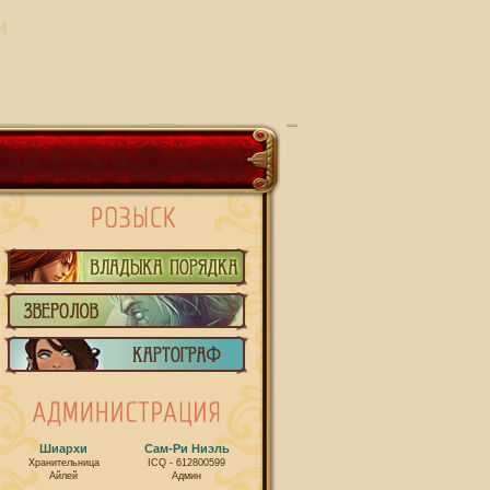
И
Шиархи
Сам-Ри Ниэль
Хранительница
ICQ - 612800599
Айлей
Админ