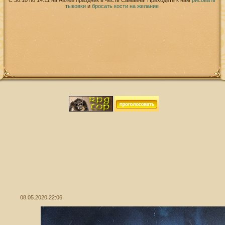
С 30.10 по 14.11 на Айлей праздник в честь Самайна! Приходите к нам
рисовать
тыковки
и
бросать кости на желание
08.05.2020 22:06