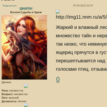
07.04.2013 22:47
Поделиться
ШИАРХИ
Богиня Судьбы и Удачи
Жаркий и влажный лес
множество тайн и нера
так низко, что немину
ящериц прячутся в гус
перешептывается над г
голосами птиц, отзыва
0
Данные:
Раса:
неизвестна
Возраст:
неизвестен
Пол:
женский
Должность:
богиня