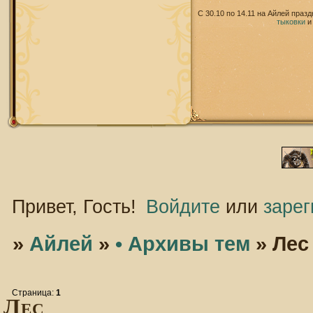
С 30.10 по 14.11 на Айлей праз
тыковки
Привет, Гость!
Войдите
или
зарег
»
Айлей
»
• Архивы тем
»
Лес
Страница:
1
Лес