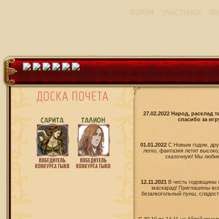
ФОРУМ
УЧАСТНИКИ
ПР
27.02.2022 Народ, расклад 
спасибо за игр
01.01.2022
С Новым годом, дру
легко, фантазия летит высоко
сказочную! Мы любим 
12.11.2021
В честь годовщины 
маскарад! Приглашены все
безалкогольный пунш, сладости