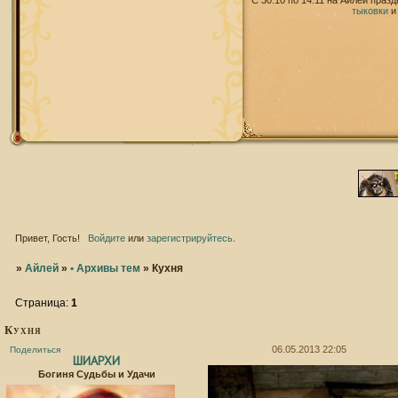
С 30.10 по 14.11 на Айлей праз
тыковки
Привет, Гость!
Войдите
или
зарегистрируйтесь
.
»
Айлей
»
• Архивы тем
»
Кухня
Страница:
1
Кухня
06.05.2013 22:05
Поделиться
ШИАРХИ
Богиня Судьбы и Удачи