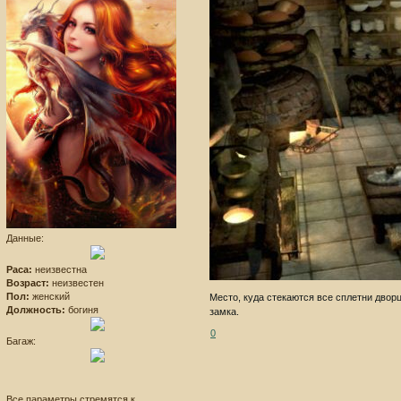
Данные:
Раса:
неизвестна
Возраст:
неизвестен
Пол:
женский
Место, куда стекаются все сплетни дворца
Должность:
богиня
замка.
0
Багаж:
Все параметры стремятся к