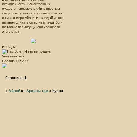
бесконечности. Божественных
существ невозможно убить простым
смертным, у них безграничная власть
и сила в мире Айлей. Но каждый из них
призван служить смертным, ведь боги
не только всемогущи, они хранители
этого мира.
Награды:
Уважение:
+79
Сообщений:
2908
Страница:
1
»
Айлей
»
• Архивы тем
»
Кухня