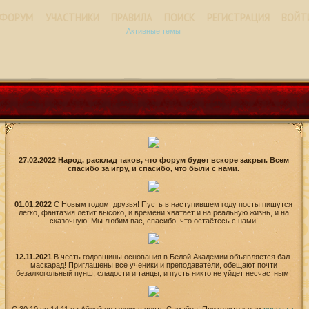
ФОРУМ
УЧАСТНИКИ
ПРАВИЛА
ПОИСК
РЕГИСТРАЦИЯ
ВОЙТ
Активные темы
27.02.2022 Народ, расклад таков, что форум будет вскоре закрыт. Всем
спасибо за игру, и спасибо, что были с нами.
01.01.2022
С Новым годом, друзья! Пусть в наступившем году посты пишутся
легко, фантазия летит высоко, и времени хватает и на реальную жизнь, и на
сказочную! Мы любим вас, спасибо, что остаётесь с нами!
12.11.2021
В честь годовщины основания в Белой Академии объявляется бал-
маскарад! Приглашены все ученики и преподаватели, обещают почти
безалкогольный пунш, сладости и танцы, и пусть никто не уйдет несчастным!