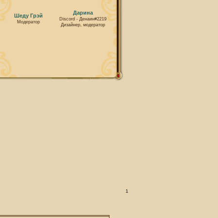
Дарина
Шеду Грэй
Discord - Денаин#2219
Модератор
Дизайнер, модератор
1