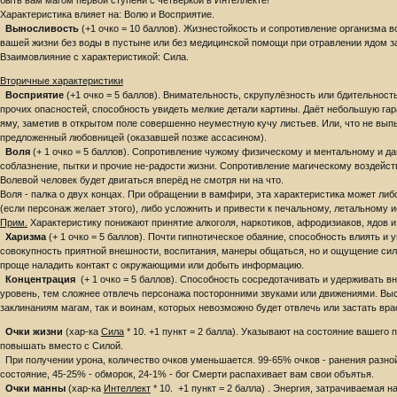
быть вам магом первой ступени с четвёркой в Интеллекте!
Характеристика влияет на: Волю и Восприятие.
Выносливость
(+1 очко = 10 баллов). Жизнестойкость и сопротивление организма вся
вашей жизни без воды в пустыне или без медицинской помощи при отравлении ядом за
Взаимовлияние с характеристикой: Сила.
Вторичные характеристики
Восприятие
(+1 очко = 5 баллов). Внимательность, скрупулёзность или бдительнос
прочих опасностей, способность увидеть мелкие детали картины. Даёт небольшую гар
яму, заметив в открытом поле совершенно неуместную кучу листьев. Или, что не вып
предложенный любовницей (оказавшей позже ассасином).
Воля
(+ 1 очко = 5 баллов). Сопротивление чужому физическому и ментальному и да
соблазнение, пытки и прочие не-радости жизни. Сопротивление магическому воздейст
Волевой человек будет двигаться вперёд не смотря ни на что.
Воля - палка о двух концах. При обращении в вамфири, эта характеристика может ли
(если персонаж желает этого), либо усложнить и привести к печальному, летальному и
Прим.
Характеристику понижают принятие алкоголя, наркотиков, афродизиаков, ядов и 
Харизма
(+ 1 очко = 5 баллов). Почти гипнотическое обаяние, способность влиять и 
совокупность приятной внешности, воспитания, манеры общаться, но и ощущение си
проще наладить контакт с окружающими или добыть информацию.
Концентрация
(+ 1 очко = 5 баллов). Способность сосредотачивать и удерживать 
уровень, тем сложнее отвлечь персонажа посторонними звуками или движениями. Вы
заклинаниям магам, так и воинам, которых невозможно будет отвлечь или застать вра
Очки жизни
(хар-ка
Сила
* 10. +1 пункт = 2 балла). Указывают на состояние вашего
повышать вместо с Силой.
При получении урона, количество очков уменьшается. 99-65% очков - ранения разно
состояние, 45-25% - обморок, 24-1% - бог Смерти распахивает вам свои объятья.
Очки манны
(хар-ка
Интеллект
* 10. +1 пункт = 2 балла) . Энергия, затрачиваемая 