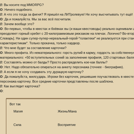
В
: Вы косите под MMORPG?
O
: Ничего подобного.
В
: А что это тогда за фигня? Я пришёл на ЛИТролевую! Не хочу высчитывать тут ещё!
O
: Да и пожалуйста. Мы за вас всё посчитали.
В
: Зачем вообще это?
O
: Во-первых, чтобы в квестах и боёвках вы (и ваши квестоводы) реально оценивали
преодолеет горный хребет с 20-килограммовым рюкзаком на плечах. Логично? Во-втор
Словарь]. Ни один супер-пупер-нереальный-герой-"голактеки" не реализуется при ста
характеристикам". Только прокачка, только хардкор.
В
: Что мне будет за составление карточки?
О
: Много профита. Из нематериального: горсть рупий в карму, гордость за собственн
материального: +50 вступительных соний за заполнение профиля, 120 стартовых балло
В
: Составлять можно от балды? Просто распределить кое-как баллы?
О
: Нет. Надо обязательно опираться на анкету персонажа (точнее - биографию).
В
: А если я не хочу создавать эту дурацкую карточку?
О
: Да пожалуйста, милсударь. Игроки без карточек, решившие поучаствовать в квест
персонажа карточку. Все средние карточки представлены после шаблона.
В
: Как выглядит карточка?
О
:
Вот так
Магия
Жизнь/Мана
Сила
Восприятие