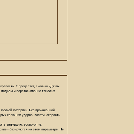
 крепость. Определяет, сколько кДж вы
я подъём и перетаскивание тяжёлых
и мелкой моторики. Без прокачанной
трых колющих ударов. Кстати, скорость
ять, интуицию, восприятие,
ские - базируются на этом параметре. Не