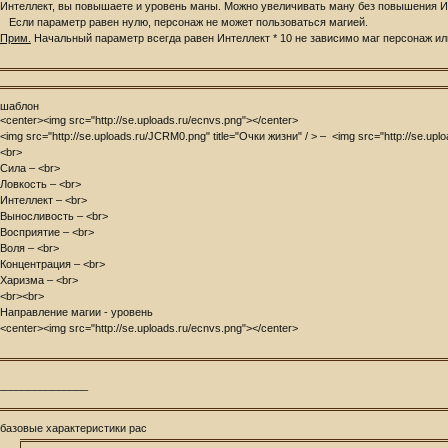
Интеллект, вы повышаете и уровень маны. Можно увеличивать ману без повышения И
Если параметр равен нулю, персонаж не может пользоваться магией.
Прим.
Начальный параметр всегда равен Интеллект * 10 не зависимо маг персонаж или
шаблон
<center><img src="http://se.uploads.ru/ecnvs.png"></center>
<img src="http://se.uploads.ru/JCRM0.png" title="Очки жизни" / > – <img src="http://se.upl
<br>
Сила – <br>
Ловкость – <br>
Интеллект – <br>
Выносливость – <br>
Восприятие – <br>
Воля – <br>
Концентрация – <br>
Харизма – <br>
<br><br>
Направление магии - уровень
<center><img src="http://se.uploads.ru/ecnvs.png"></center>
_______________
базовые характеристики рас