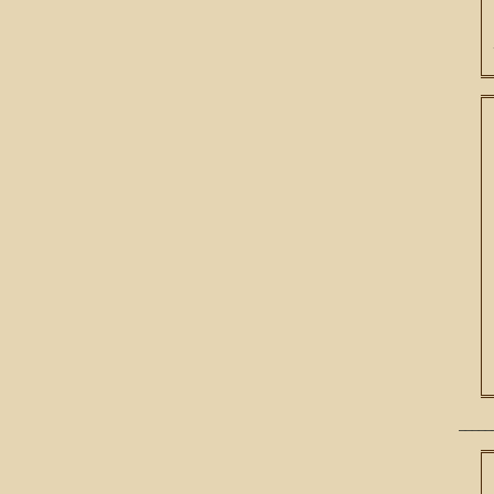
_____