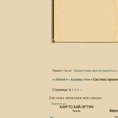
Привет, Гость!
Войдите
или
зарегистрируйтесь
.
»
Айлей
»
• Архивы тем
»
Система прока
Страница:
1
2
3
4
»
Система прокачки персонажа
Поделиться
КАУРТО КАЙ-ЭРТУМ
Вмест
Гость