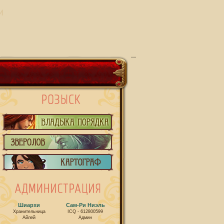
И
Шиархи
Сам-Ри Ниэль
Хранительница
ICQ - 612800599
Айлей
Админ