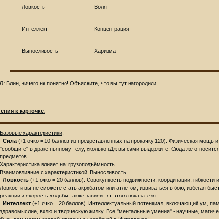
Ловкость
Воля
Интеллект
Концентрация
Выносливость
Харизма
В:
Блин, ничего не понятно! Объясните, что вы тут нагородили.
ения к карточке.
Базовые характеристики
.
Сила
(+1 очко = 10 баллов из предоставленных на прокачку 120). Физическая мощь и
"сообщите" в драке пьяному телу, сколько кДж вы сами выдержите. Сюда же относитс
предметов.
Характеристика влияет на: грузоподъёмность.
Взаимовлияние с характеристикой: Выносливость.
Ловкость
(+1 очко = 20 баллов). Совокупность подвижности, координации, гибкости 
Ловкости вы не сможете стать акробатом или атлетом, извиваться в бою, избегая быс
реакции и скорость ходьбы также зависит от этого показателя.
Интеллект
(+1 очко = 20 баллов). Интеллектуальный потенциал, включающий ум, пам
здравомыслие, волю и творческую жилку. Все "ментальные умения" - научные, магиче