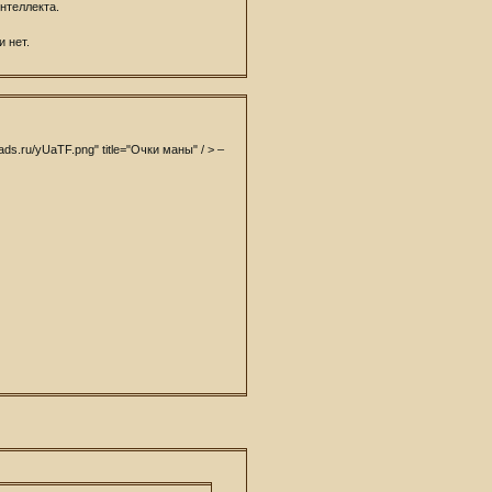
нтеллекта.
 нет.
oads.ru/yUaTF.png" title="Очки маны" / > –