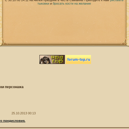
С 30.10 по 14.11 на Айлей праздник в честь Самайна! Приходите к нам
рисовать
тыковки
и
бросать кости на желание
чки персонажа
25.10.2013 00:13
о предисловия.