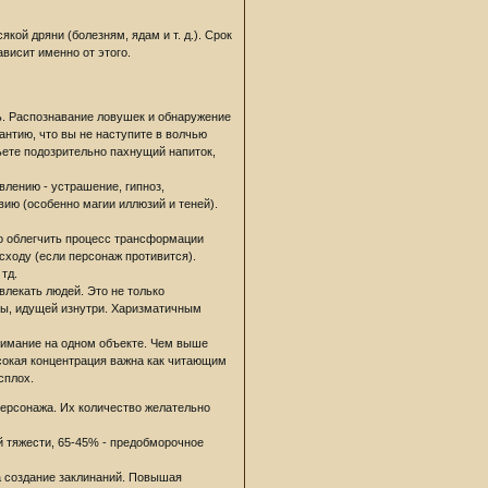
кой дряни (болезням, ядам и т. д.). Срок
висит именно от этого.
ть. Распознавание ловушек и обнаружение
антию, что вы не наступите в волчью
ьете подозрительно пахнущий напиток,
влению - устрашение, гипноз,
вию (особенно магии иллюзий и теней).
бо облегчить процесс трансформации
сходу (если персонаж противится).
тд.
увлекать людей. Это не только
лы, идущей изнутри. Харизматичным
внимание на одном объекте. Чем выше
сокая концентрация важна как читающим
сплох.
 персонажа. Их количество желательно
й тяжести, 65-45% - предобморочное
на создание заклинаний. Повышая