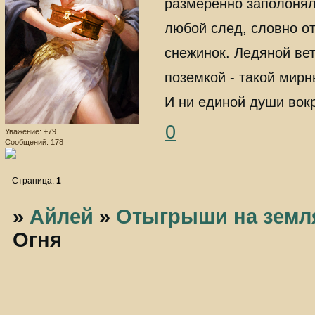
размеренно заполонял
любой след, словно о
снежинок. Ледяной вет
поземкой - такой мирн
И ни единой души вок
0
Уважение:
+79
Сообщений:
178
Страница:
1
»
Айлей
»
Отыгрыши на земл
Огня