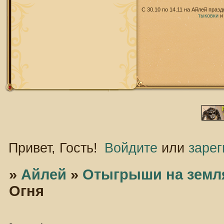
С 30.10 по 14.11 на Айлей праз
тыковки
Привет, Гость!
Войдите
или
зарег
»
Айлей
»
Отыгрыши на земл
Огня