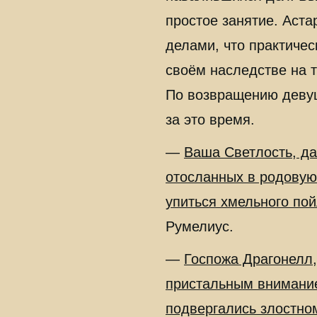
простое занятие. Аст
делами, что практиче
своём наследстве на т
По возвращению девуш
за это время.
—
Ваша Светлость, да
отосланных в родовую 
упиться хмельного пой
Румелиус.
—
Госпожа Драгонелл,
пристальным внимание
подвергались злостно