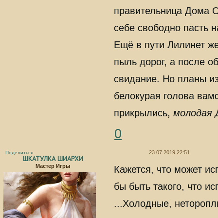
правительница Дома О
себе свободно пасть н
Ещё в пути Лилинет ж
пыль дорог, а после о
свидание. Но планы и
белокурая голова вам
прикрылись,
молодая 
0
23.07.2019 22:51
Поделиться
ШКАТУЛКА ШИАРХИ
Мастер Игры
Кажется, что может и
бы быть такого, что и
...Холодные, нетороп