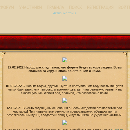
ФОРУМ
УЧАСТНИКИ
ПРАВИЛА
ПОИСК
РЕГИСТРАЦИЯ
ВОЙТ
Активные темы
27.02.2022 Народ, расклад таков, что форум будет вскоре закрыт. Всем
спасибо за игру, и спасибо, что были с нами.
01.01.2022
С Новым годом, друзья! Пусть в наступившем году посты пишутся
легко, фантазия летит высоко, и времени хватает и на реальную жизнь, и на
сказочную! Мы любим вас, спасибо, что остаётесь с нами!
12.11.2021
В честь годовщины основания в Белой Академии объявляется бал-
маскарад! Приглашены все ученики и преподаватели, обещают почти
безалкогольный пунш, сладости и танцы, и пусть никто не уйдет несчастным!