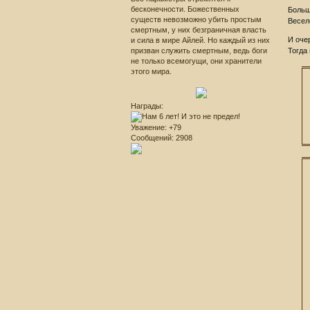
бесконечности. Божественных
Больш
существ невозможно убить простым
Весел
смертным, у них безграничная власть
И оче
и сила в мире Айлей. Но каждый из них
Тогда
призван служить смертным, ведь боги
не только всемогущи, они хранители
этого мира.
Награды:
Уважение:
+79
Сообщений:
2908