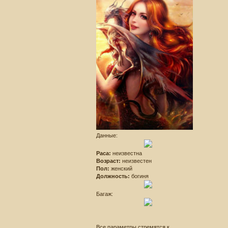
Данные:
Раса:
неизвестна
Возраст:
неизвестен
Пол:
женский
Должность:
богиня
Багаж:
Все параметры стремятся к