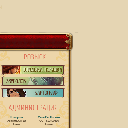
И
Шиархи
Сам-Ри Ниэль
Хранительница
ICQ - 612800599
Айлей
Админ