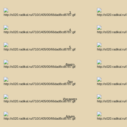
3
4
5
Фаирэ
Лео
Инсанирэ
Альва