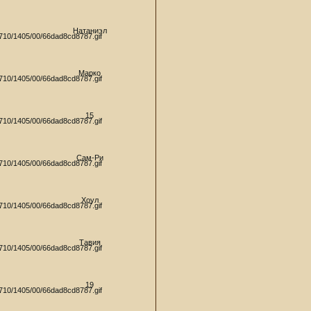
Натаниэл
Марко
15
Сам-Ри
Хоул
Тавия
19