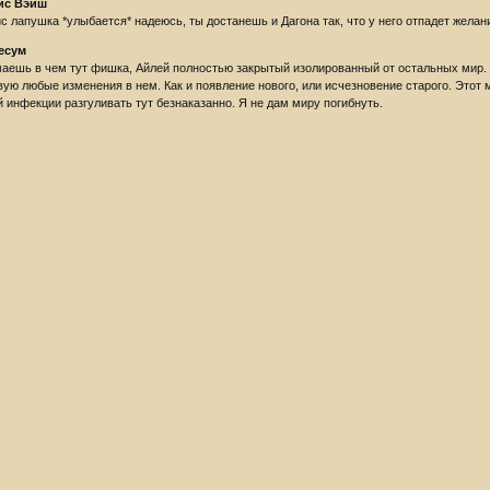
ис Вэйш
с лапушка *улыбается* надеюсь, ты достанешь и Дагона так, что у него отпадет желан
есум
аешь в чем тут фишка, Айлей полностью закрытый изолированный от остальных мир. И
вую любые изменения в нем. Как и появление нового, или исчезновение старого. Этот м
й инфекции разгуливать тут безнаказанно. Я не дам миру погибнуть.