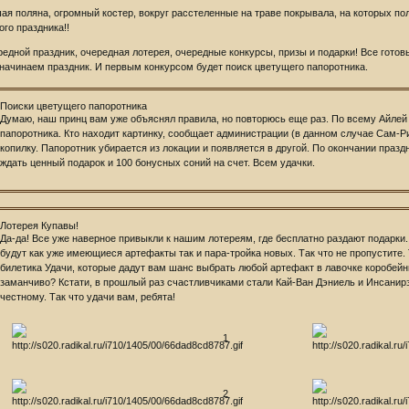
ая поляна, огромный костер, вокруг расстеленные на траве покрывала, на которых пол
ого праздника!!
редной праздник, очередная лотерея, очередные конкурсы, призы и подарки! Все готов
 начинаем праздник. И первым конкурсом будет поиск цветущего папоротника.
Поиски цветущего папоротника
Думаю, наш принц вам уже объяснял правила, но повторюсь еще раз. По всему Айлей
папоротника. Кто находит картинку, сообщает администрации (в данном случае Сам-Ри)
копилку. Папоротник убирается из локации и появляется в другой. По окончании празд
ждать ценный подарок и 100 бонусных соний на счет. Всем удачки.
Лотерея Купавы!
Да-да! Все уже наверное привыкли к нашим лотереям, где бесплатно раздают подарки. 
будут как уже имеющиеся артефакты так и пара-тройка новых. Так что не пропустите. 
билетика Удачи, которые дадут вам шанс выбрать любой артефакт в лавочке коробейн
заманчиво? Кстати, в прошлый раз счастливчиками стали Кай-Ван Дэниель и Инсанирэ
честному. Так что удачи вам, ребята!
1
2