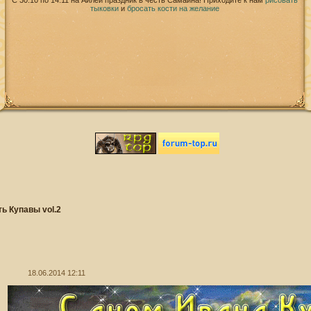
С 30.10 по 14.11 на Айлей праздник в честь Самайна! Приходите к нам
рисовать
тыковки
и
бросать кости на желание
ь Купавы vol.2
18.06.2014 12:11