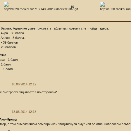
10
 баклан. Админ не умеет рисовать таблички, поэтому счет пойдет здесь.
Айра - 33 балла.
Арлен - 3 балла.
 - 39 баллов
- 26 баллов
очка.
иэл - 1 балл
 1 балл
 - 1 балл
18.06.2014 12:12
се быстро *оглядывается по сторонам*
18.06.2014 12:18
 Алэ-Нролд
мер, о том симпатичном вампирчике? *подмигнула ему* или об огненноволосом альве