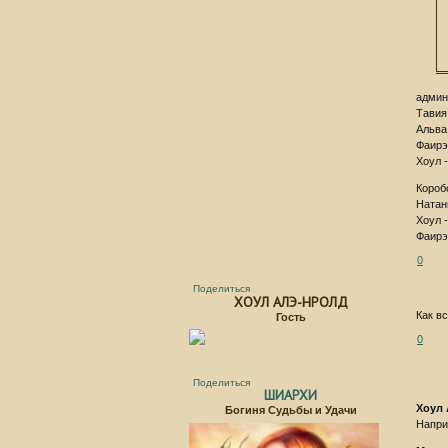
админ
Тавия 
Альва 
Фаирэ
Хоул 
Короб
Натан
Хоул -
Фаирэ
0
Поделиться
ХОУЛ АЛЭ-НРОЛД
Как в
Гость
0
Поделиться
ШИАРХИ
Хоул
Богиня Судьбы и Удачи
Напри