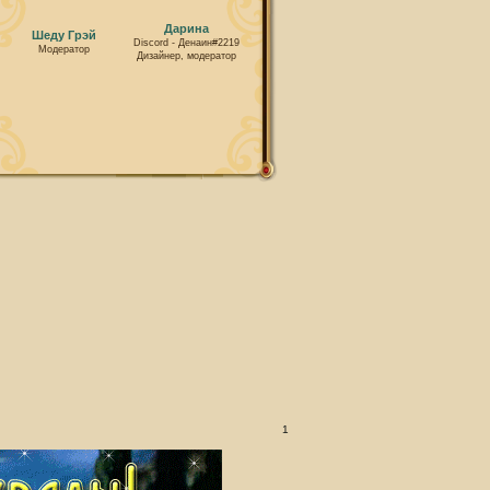
Дарина
Шеду Грэй
Discord - Денаин#2219
Модератор
Дизайнер, модератор
1