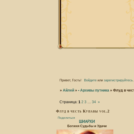
Привет, Гость!
Войдите
или
зарегистрируйтесь
.
»
Айлей
»
• Архивы путника
»
Флуд в чест
Страница:
1
2
3
…
34
»
Флуд в честь Купавы vol.2
Поделиться
ШИАРХИ
Богиня Судьбы и Удачи