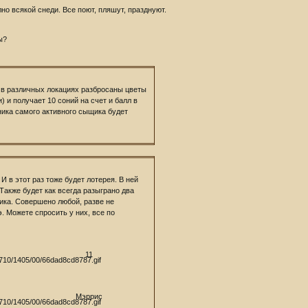
но всякой снеди. Все поют, пляшут, празднуют.
ы?
 в различных локациях разбросаны цветы
 и получает 10 соний на счет и балл в
ника самого активного сыщика будет
И в этот раз тоже будет лотерея. В ней
Также будет как всегда разыграно два
ика. Совершено любой, разве не
. Можете спросить у них, все по
11
Мэррис