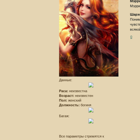
Мэрр
Мэрри
Шарх
Поним
чувст
всяко
0
Данные:
Раса:
неизвестна
Возраст:
неизвестен
Пол:
женский
Должность:
богиня
Багаж:
Все параметры стремятся к