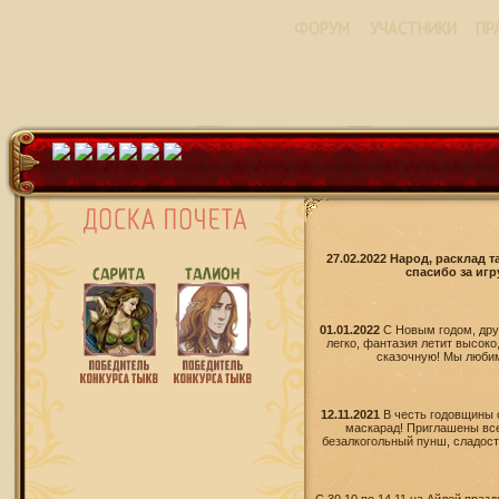
ФОРУМ
УЧАСТНИКИ
ПР
27.02.2022 Народ, расклад 
спасибо за игр
01.01.2022
С Новым годом, дру
легко, фантазия летит высоко
сказочную! Мы любим 
12.11.2021
В честь годовщины 
маскарад! Приглашены все
безалкогольный пунш, сладости