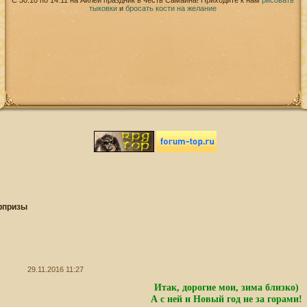
С 30.10 по 14.11 на Айлей праздник в честь Самайна! Приходите к нам
рисовать
тыковки
и
бросать кости на желание
рпризы
29.11.2016 11:27
Итак, дорогие мои, зима близко)
А с ней и Новый год не за горами!