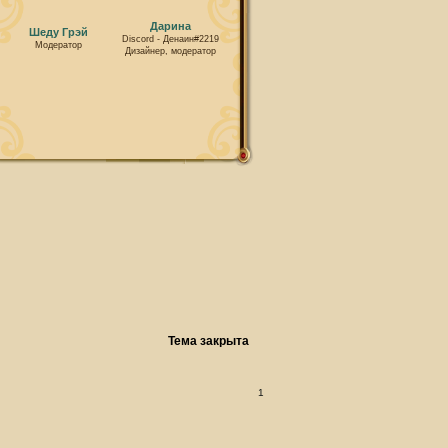
Дарина
Шеду Грэй
Discord - Денаин#2219
Модератор
Дизайнер, модератор
Тема закрыта
1