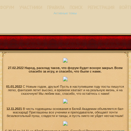
ФОРУМ
УЧАСТНИКИ
ПРАВИЛА
ПОИСК
РЕГИСТРАЦИЯ
ВОЙТ
Активные темы
27.02.2022 Народ, расклад таков, что форум будет вскоре закрыт. Всем
спасибо за игру, и спасибо, что были с нами.
01.01.2022
С Новым годом, друзья! Пусть в наступившем году посты пишутся
легко, фантазия летит высоко, и времени хватает и на реальную жизнь, и на
сказочную! Мы любим вас, спасибо, что остаётесь с нами!
12.11.2021
В честь годовщины основания в Белой Академии объявляется бал-
маскарад! Приглашены все ученики и преподаватели, обещают почти
безалкогольный пунш, сладости и танцы, и пусть никто не уйдет несчастным!