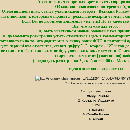
А это значит, что пришло время чудес, сюрпризо
Объявляю новогоднюю лотерею от Арн
Отметившиеся ниже станут участниками лотереи - Великий Рандом в
счастливчиков, к которым отправятся
реальные
подарки от меня, сд
Если Вы не любитель хэндмэйда - ну, упс) Но за качеств
Все, что нужно для этого
:
а) быть участником нашей ролевой с уже приня
б) до момента розыгрыша успеть отметиться здесь в комментариях
соглашаетесь на то, что дадите мне в личку ваши ФИО и почтовый ад
дку: первый кто отметится, ставит цифру "1", второй - "2" и так да
- не ставьте цифру, так как я не буду учитывать такие отметки. Спис
стартпосте по мере их [участников] наб
в) подождать розыгрыша 2 декабря ~22:00 по Моско
Удачи и отличного настроения! :З
P.S. Пересылка за мой счет, естественно.
В лотерее участвуют:
1.
Аммун Хельм
2.
Корделия Ардженто
3.
Рэн
4.
Дарина
5.
Сам-Ри Ниэль
6.
Ашхаи