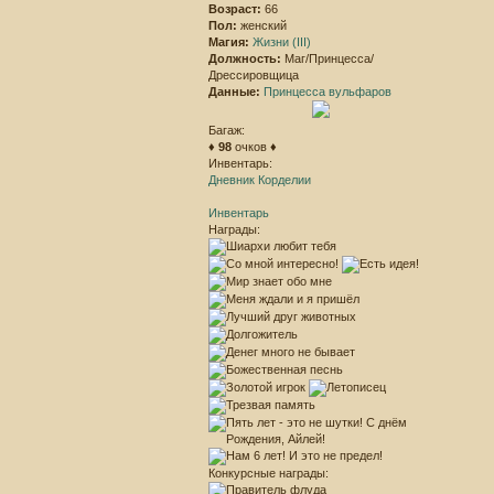
Возраст:
66
Пол:
женский
Магия:
Жизни (III)
Должность:
Маг/Принцесса/
Дрессировщица
Данные:
Принцесса вульфаров
Багаж:
♦
98
очков ♦
Инвентарь:
Дневник Корделии
Инвентарь
Награды:
Конкурсные награды: