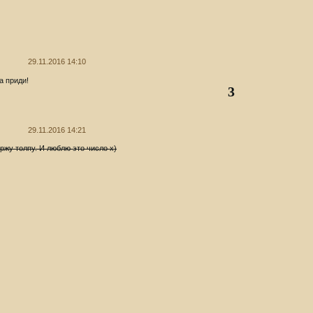
29.11.2016 14:10
а приди!
3
29.11.2016 14:21
ржу толпу. И люблю это число х)