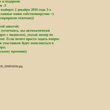
в и подарков.
и :З
ыберет 2 декабря 2016 года 3-х
еланные мною собственноручно =)
о сюрпризов отвечаю))
той анкетой;
 (отмечаясь, вы автоматически
рес с индексом), указав номер по
лее. Если хотите просто задать вопрос
ок участников будет пополняться в
ора;
вскому времени))