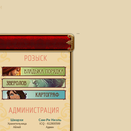
И
Шиархи
Сам-Ри Ниэль
Хранительница
ICQ - 612800599
Айлей
Админ