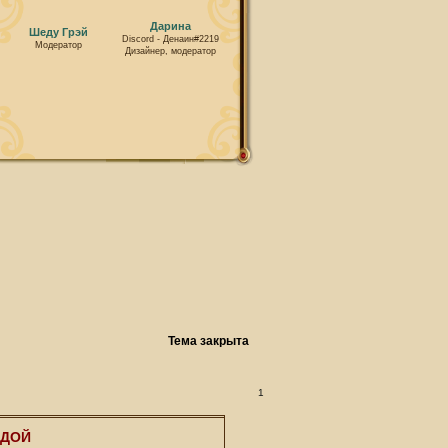
Дарина
Шеду Грэй
Discord - Денаин#2219
Модератор
Дизайнер, модератор
Тема закрыта
1
НДОЙ