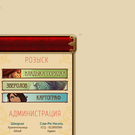
И
Шиархи
Сам-Ри Ниэль
Хранительница
ICQ - 612800599
Айлей
Админ