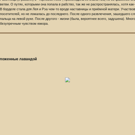
ветви. О путях, которыми она попала в рабство, так же не распространялась, хотя как
В борделе стала для Лея и Рэа чем-то вроде наставницы и приёмной матери. Участво
посетителей, но не ломалась до последнего. После одного развлечения, зашедшего с
пальца на левой руке. После другого - жизни (была, вероятнее всего, задушена). Мног
безупречным чувством юмора.
еложенные лавандой