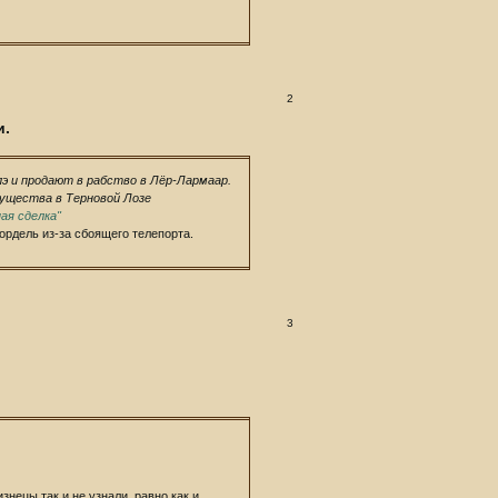
2
и.
лэ и продают в рабство в Лёр-Лармаар.
существа в Терновой Лозе
ая сделка"
ордель из-за сбоящего телепорта.
3
знецы так и не узнали, равно как и