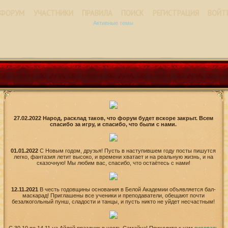
ФОРУМ
УЧАСТНИКИ
ПРАВИЛА
ПОИСК
РЕГИСТРАЦИЯ
ВОЙТ
Активные темы
27.02.2022 Народ, расклад таков, что форум будет вскоре закрыт. Всем
спасибо за игру, и спасибо, что были с нами.
01.01.2022
С Новым годом, друзья! Пусть в наступившем году посты пишутся
легко, фантазия летит высоко, и времени хватает и на реальную жизнь, и на
сказочную! Мы любим вас, спасибо, что остаётесь с нами!
12.11.2021
В честь годовщины основания в Белой Академии объявляется бал-
маскарад! Приглашены все ученики и преподаватели, обещают почти
безалкогольный пунш, сладости и танцы, и пусть никто не уйдет несчастным!