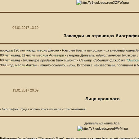
04.01.2017 13:19
Закладки на страницах биографи
порядка 190 лет назад, месяц Дагона
- Рэа и её брата похищают из владений клана А
80 лет назад, 11 числа месяца Акиавари
- смерть Дервёль, единственного близкого 
60 лет назад
- близнецов продают Вирхаймонту Саунту. События флэшбэка
"Выгодн
3998 год, месяц Ашхаи
-
начало основной игры
. Встреча с неизвестным, попавшим в б
13.01.2017 20:09
Лица прошлого
з биографии, будет пополняться по мере отрисовывания.
Дервёль из клана Аса.
Работница (и рабыня) в "Терновой Лозе", происходила из клана Аса, но её фамилии бли