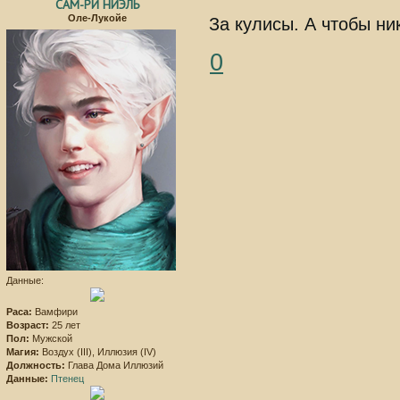
САМ-РИ НИЭЛЬ
Оле-Лукойе
За кулисы. А чтобы ни
0
Данные:
Раса:
Вамфири
Возраст:
25 лет
Пол:
Мужской
Магия:
Воздух (III), Иллюзия (IV)
Должность:
Глава Дома Иллюзий
Данные:
Птенец