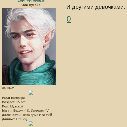
САМ-РИ НИЭЛЬ
Оле-Лукойе
И другими девочками. 
0
Данные:
Раса:
Вамфири
Возраст:
25 лет
Пол:
Мужской
Магия:
Воздух (III), Иллюзия (IV)
Должность:
Глава Дома Иллюзий
Данные:
Птенец