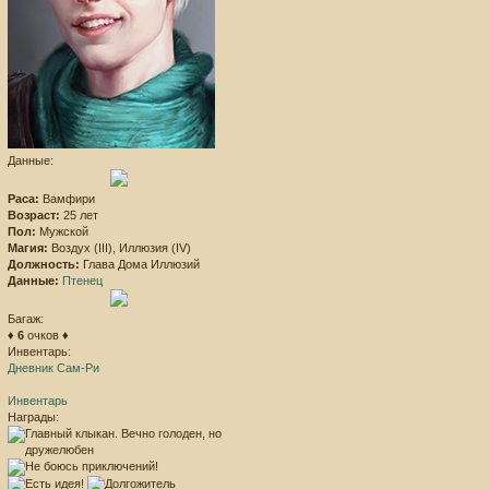
Данные:
Раса:
Вамфири
Возраст:
25 лет
Пол:
Мужской
Магия:
Воздух (III), Иллюзия (IV)
Должность:
Глава Дома Иллюзий
Данные:
Птенец
Багаж:
♦
6
очков ♦
Инвентарь:
Дневник Сам-Ри
Инвентарь
Награды: