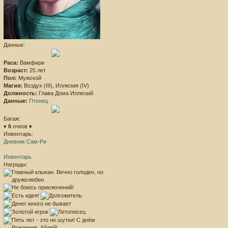
Данные:
Раса:
Вамфири
Возраст:
25 лет
Пол:
Мужской
Магия:
Воздух (III), Иллюзия (IV)
Должность:
Глава Дома Иллюзий
Данные:
Птенец
Багаж:
♦
6
очков ♦
Инвентарь:
Дневник Сам-Ри
Инвентарь
Награды: