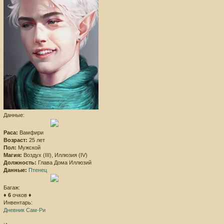
Данные:
Раса:
Вамфири
Возраст:
25 лет
Пол:
Мужской
Магия:
Воздух (III), Иллюзия (IV)
Должность:
Глава Дома Иллюзий
Данные:
Птенец
Багаж:
♦
6
очков ♦
Инвентарь:
Дневник Сам-Ри