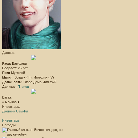
Данные:
Раса:
Вамфири
Возраст:
25 лет
Пол:
Мужской
Магия:
Воздух (III), Иллюзия (IV)
Должность:
Глава Дома Иллюзий
Данные:
Птенец
Багаж:
♦
6
очков ♦
Инвентарь:
Дневник Сам-Ри
Инвентарь
Награды: