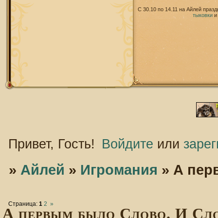
С 30.10 по 14.11 на Айлей праз
тыковки
Привет, Гость!
Войдите
или
зарег
»
Айлей
»
Игромания
»
А пер
Страница:
1
2
»
А первым было Слово. И Сло