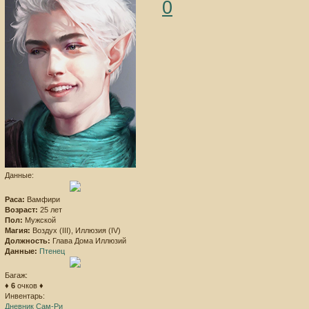
0
Данные:
Раса:
Вамфири
Возраст:
25 лет
Пол:
Мужской
Магия:
Воздух (III), Иллюзия (IV)
Должность:
Глава Дома Иллюзий
Данные:
Птенец
Багаж:
♦
6
очков ♦
Инвентарь:
Дневник Сам-Ри