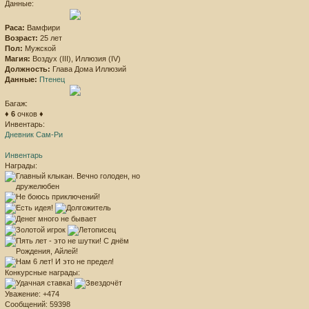
Данные:
Раса:
Вамфири
Возраст:
25 лет
Пол:
Мужской
Магия:
Воздух (III), Иллюзия (IV)
Должность:
Глава Дома Иллюзий
Данные:
Птенец
Багаж:
♦
6
очков ♦
Инвентарь:
Дневник Сам-Ри
Инвентарь
Награды:
Конкурсные награды:
Уважение:
+474
Сообщений:
59398