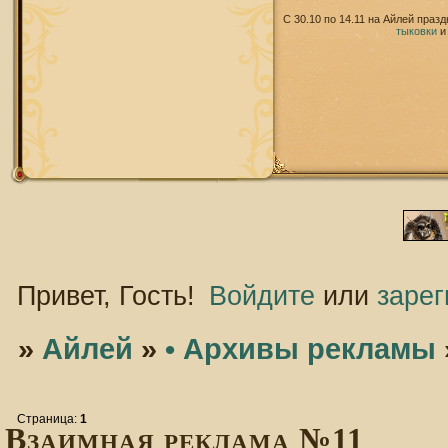
С 30.10 по 14.11 на Айлей праз
тыковки
Привет, Гость!
Войдите
или
зарег
»
Айлей
»
• Архивы рекламы
Страница:
1
Взаимная реклама №11