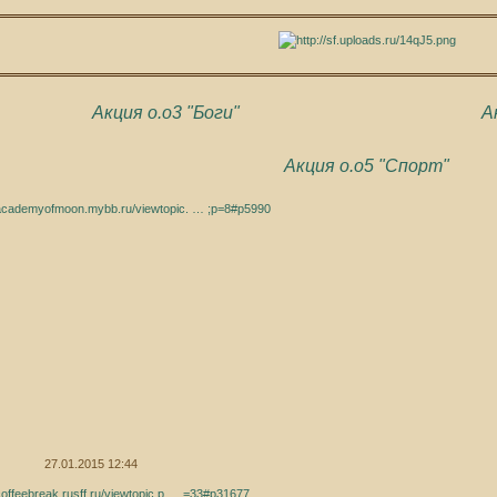
Акция о.о3 "Боги"
А
Акция о.о5 "Спорт"
/academyofmoon.mybb.ru/viewtopic. … ;p=8#p5990
27.01.2015 12:44
/coffeebreak.rusff.ru/viewtopic.p … =33#p31677