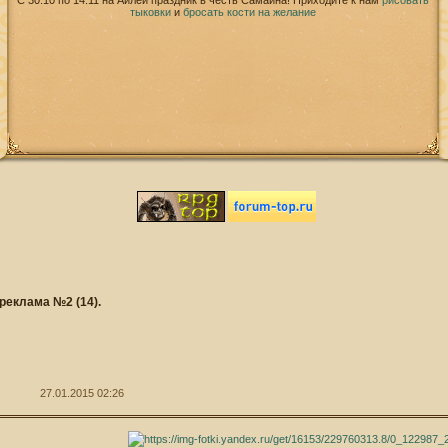
С 30.10 по 14.11 на Айлей праздник в честь Самайна! Приходите к нам
рисовать
тыковки
и
бросать кости на желание
реклама №2 (14).
27.01.2015 02:26