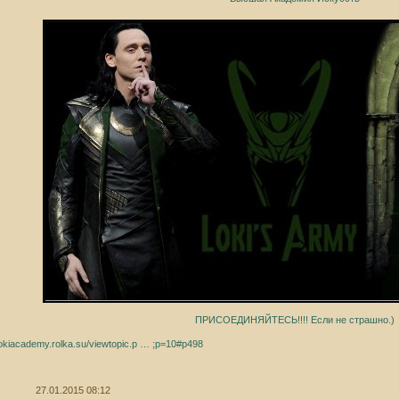
ПРИСОЕДИНЯЙТЕСЬ!!!! Если не страшно.)
/lokiacademy.rolka.su/viewtopic.p … ;p=10#p498
27.01.2015 08:12