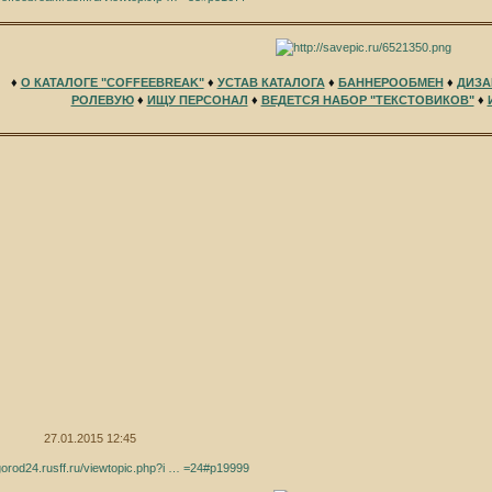
♦
О КАТАЛОГЕ "COFFEEBREAK"
♦
УСТАВ КАТАЛОГА
♦
БАННЕРООБМЕН
♦
ДИЗА
РОЛЕВУЮ
♦
ИЩУ ПЕРСОНАЛ
♦
ВЕДЕТСЯ НАБОР "ТЕКСТОВИКОВ"
♦
27.01.2015 12:45
/gorod24.rusff.ru/viewtopic.php?i … =24#p19999