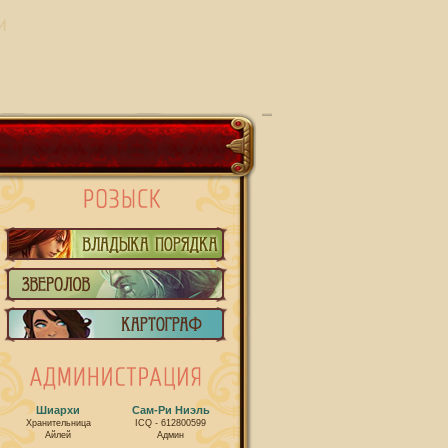
И
Шиархи
Сам-Ри Ниэль
Хранительница
ICQ - 612800599
Айлей
Админ