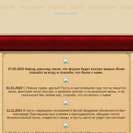
ФОРУМ
УЧАСТНИКИ
ПРАВИЛА
ПОИСК
РЕГИСТРАЦИЯ
ВОЙТ
Активные темы
27.02.2022 Народ, расклад таков, что форум будет вскоре закрыт. Всем
спасибо за игру, и спасибо, что были с нами.
01.01.2022
С Новым годом, друзья! Пусть в наступившем году посты пишутся
легко, фантазия летит высоко, и времени хватает и на реальную жизнь, и на
сказочную! Мы любим вас, спасибо, что остаётесь с нами!
12.11.2021
В честь годовщины основания в Белой Академии объявляется бал-
маскарад! Приглашены все ученики и преподаватели, обещают почти
безалкогольный пунш, сладости и танцы, и пусть никто не уйдет несчастным!