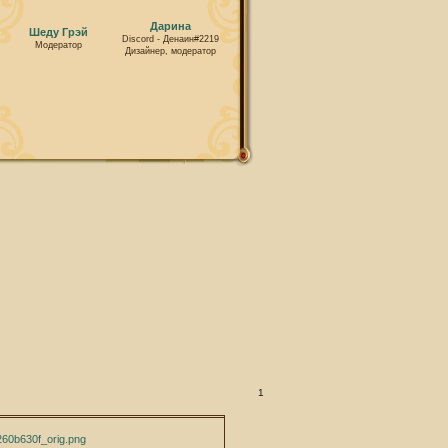
Дарина
Шеду Грэй
Discord - Денаин#2219
Модератор
Дизайнер, модератор
1