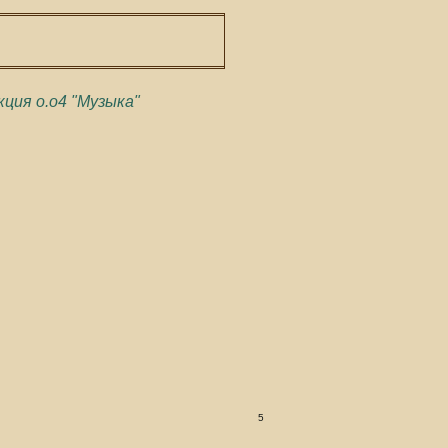
кция о.о4 "Музыка"
5