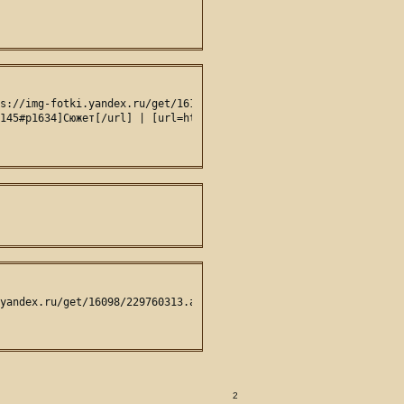
s://img-fotki.yandex.ru/get/16153/229760313.8/0_122987_260b630f_
145#p1634]Сюжет[/url] | [url=https://chesare.magicrpg.ru/viewtop
yandex.ru/get/16098/229760313.a/0_1231d6_f35d01fa_orig.png[/img]
2