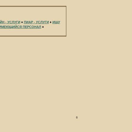
ЙН - УСЛУГИ
♦
ПИАР - УСЛУГИ
♦
ИЩУ
ИМЕЮЩИЙСЯ ПЕРСОНАЛ
♦
6