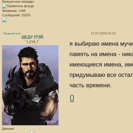
Конкурсные награды:
Уважение:
+166
Сообщений:
15375
17.07.2016 01:21
Поделиться
ШЕДУ ГРЭЙ
¯\_(ツ)_/¯
я выбираю имена мучит
память на имена - ник
имеющиеся имена, имен
придумываю все остал
часть времени.
0
Данные: