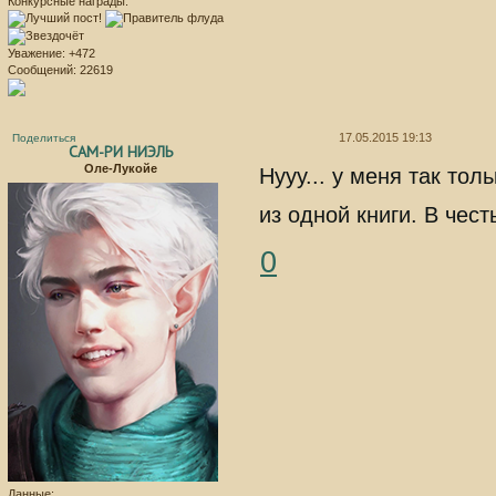
Конкурсные награды:
Уважение:
+472
Сообщений:
22619
17.05.2015 19:13
Поделиться
САМ-РИ НИЭЛЬ
Оле-Лукойе
Нууу... у меня так то
из одной книги. В чест
0
Данные: