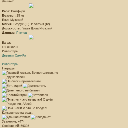
Данные:
Раса:
Вамфири
Возраст:
25 лет
Пол:
Мужской
Магия:
Воздух (III), Иллюзия (IV)
Должность:
Глава Дома Иллюзий
Данные:
Птенец
Багаж:
♦
6
очков ♦
Инвентарь:
Дневник Сам-Ри
Инвентарь
Награды:
Конкурсные награды:
Уважение:
+474
Сообщений:
59398