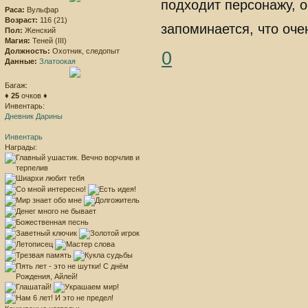
подходит персонажу, о
Раса:
Вульфар
Возраст:
116 (21)
запоминается, что оче
Пол:
Женский
Магия:
Теней (III)
Должность:
Охотник, следопыт
0
Данные:
Златоокая
Багаж:
♦
25
очков ♦
Инвентарь:
Дневник Дарины
Инвентарь
Награды: