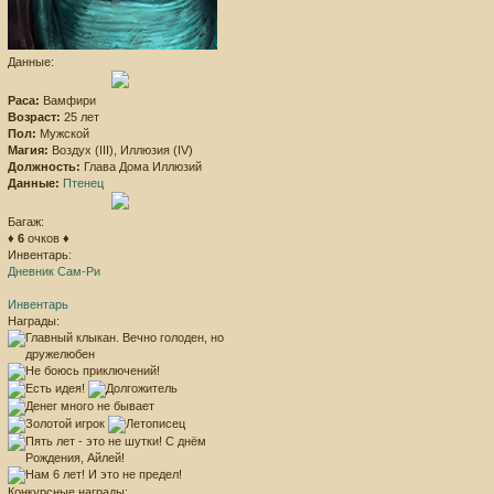
Данные:
Раса:
Вамфири
Возраст:
25 лет
Пол:
Мужской
Магия:
Воздух (III), Иллюзия (IV)
Должность:
Глава Дома Иллюзий
Данные:
Птенец
Багаж:
♦
6
очков ♦
Инвентарь:
Дневник Сам-Ри
Инвентарь
Награды:
Конкурсные награды: