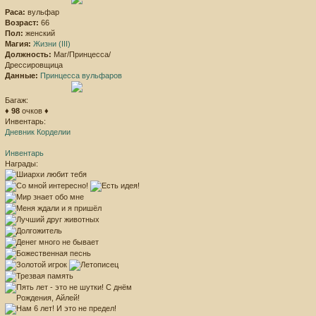
Раса:
вульфар
Возраст:
66
Пол:
женский
Магия:
Жизни (III)
Должность:
Маг/Принцесса/
Дрессировщица
Данные:
Принцесса вульфаров
Багаж:
♦
98
очков ♦
Инвентарь:
Дневник Корделии
Инвентарь
Награды: