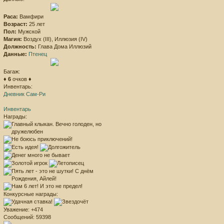
Раса:
Вамфири
Возраст:
25 лет
Пол:
Мужской
Магия:
Воздух (III), Иллюзия (IV)
Должность:
Глава Дома Иллюзий
Данные:
Птенец
Багаж:
♦
6
очков ♦
Инвентарь:
Дневник Сам-Ри
Инвентарь
Награды:
Конкурсные награды:
Уважение:
+474
Сообщений:
59398