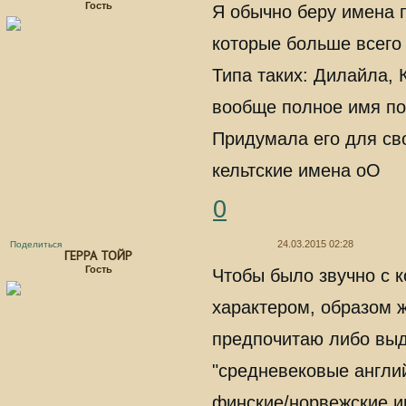
Гость
Я обычно беру имена 
которые больше всего
Типа таких: Дилайла, 
вообще полное имя по
Придумала его для св
кельтские имена оО
0
24.03.2015 02:28
Поделиться
ГЕРРА ТОЙР
Гость
Чтобы было звучно с 
характером, образом жи
предпочитаю либо выду
"средневековые англи
финские/норвежские и