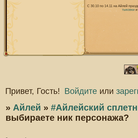
С 30.10 по 14.11 на Айлей праз
тыковки
Привет, Гость!
Войдите
или
зарег
»
Айлей
»
#Айлейский сплетн
выбираете ник персонажа?