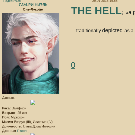
29.01.2016 19:55
Поделиться
САМ-РИ НИЭЛЬ
THE HELL
Оле-Лукойе
;
«a p
depicted
traditionally
as a
0
Данные:
Раса:
Вамфири
Возраст:
25 лет
Пол:
Мужской
Магия:
Воздух (III), Иллюзия (IV)
Должность:
Глава Дома Иллюзий
Данные:
Птенец