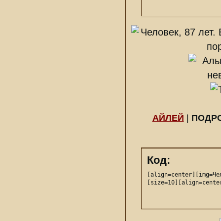
АЙЛЕЙ
|
ПОДР
Код:
[align=center][img=Че
[size=10][align=cente