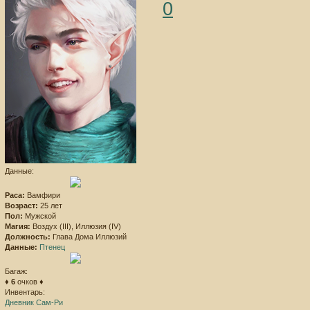
0
Данные:
Раса:
Вамфири
Возраст:
25 лет
Пол:
Мужской
Магия:
Воздух (III), Иллюзия (IV)
Должность:
Глава Дома Иллюзий
Данные:
Птенец
Багаж:
♦
6
очков ♦
Инвентарь:
Дневник Сам-Ри