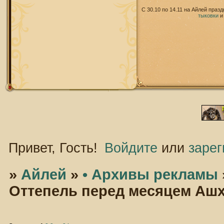
С 30.10 по 14.11 на Айлей праз
тыковки
Привет, Гость!
Войдите
или
зарег
»
Айлей
»
• Архивы рекламы
Оттепель перед месяцем Аш