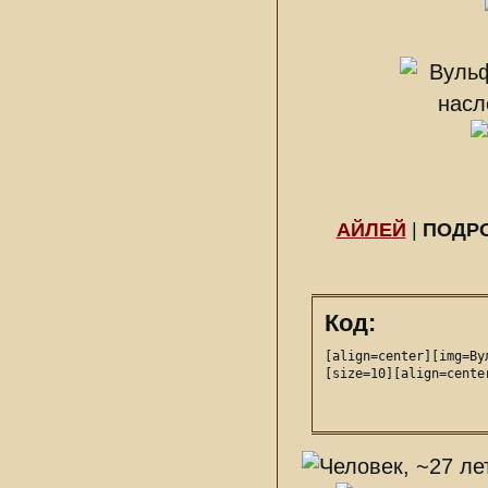
АЙЛЕЙ
|
ПОДР
Код:
[align=center][img=Ву
[size=10][align=cente