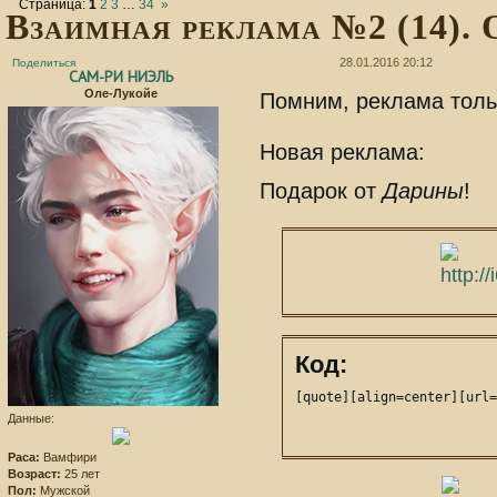
Страница:
1
2
3
…
34
»
Взаимная реклама №2 (14). 
28.01.2016 20:12
Поделиться
САМ-РИ НИЭЛЬ
Оле-Лукойе
Помним, реклама толь
Новая реклама:
Подарок от
Дарины
!
Код:
[quote][align=center][url=
Данные:
Раса:
Вамфири
Возраст:
25 лет
Пол:
Мужской