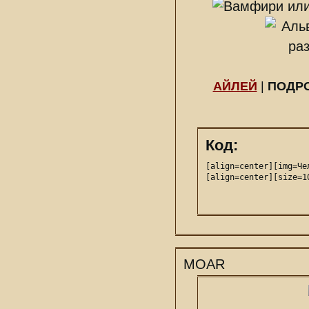
АЙЛЕЙ
|
ПОДР
Код:
[align=center][img=Че
[align=center][size=1
MOAR