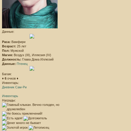
Данные:
Раса:
Вамфири
Возраст:
25 лет
Пол:
Мужской
Магия:
Воздух (III), Иллюзия (IV)
Должность:
Глава Дома Иллюзий
Данные:
Птенец
Багаж:
♦
6
очков ♦
Инвентарь:
Дневник Сам-Ри
Инвентарь
Награды: