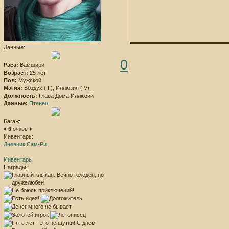
Данные:
0
Раса:
Вамфири
Возраст:
25 лет
Пол:
Мужской
Магия:
Воздух (III), Иллюзия (IV)
Должность:
Глава Дома Иллюзий
Данные:
Птенец
Багаж:
♦
6
очков ♦
Инвентарь:
Дневник Сам-Ри
Инвентарь
Награды: