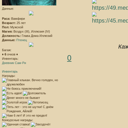
Данные:
Раса:
Вамфири
Возраст:
25 лет
Пол:
Мужской
Магия:
Воздух (III), Иллюзия (IV)
Должность:
Глава Дома Иллюзий
Данные:
Птенец
Каж
Багаж:
♦
6
очков ♦
0
Инвентарь:
Дневник Сам-Ри
Инвентарь
Награды:
Конкурсные награды: