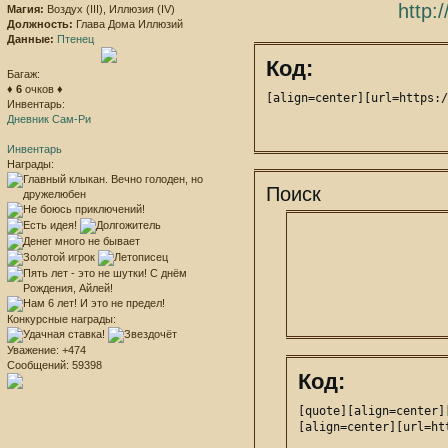
Магия:
Воздух (III), Иллюзия (IV)
Должность:
Глава Дома Иллюзий
Данные:
Птенец
Код:
Багаж:
♦
6
очков ♦
[align=center][url=https:/
Инвентарь:
Дневник Сам-Ри
Инвентарь
Награды:
Поиск
Конкурсные награды:
Уважение:
+474
Сообщений:
59398
Код:
[quote][align=center]
[align=center][url=ht