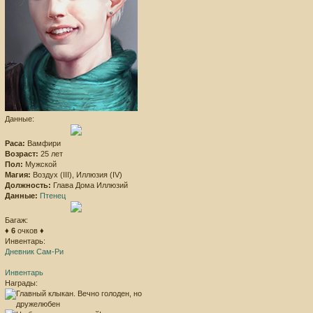
Данные:
Раса:
Вамфири
Возраст:
25 лет
Пол:
Мужской
Магия:
Воздух (III), Иллюзия (IV)
Должность:
Глава Дома Иллюзий
Данные:
Птенец
Багаж:
♦
6
очков ♦
Инвентарь:
Дневник Сам-Ри
Инвентарь
Награды: