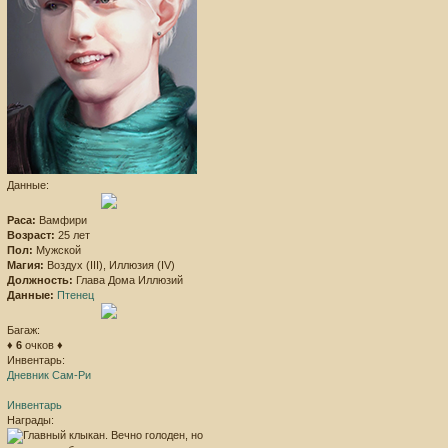
Данные:
Раса:
Вамфири
Возраст:
25 лет
Пол:
Мужской
Магия:
Воздух (III), Иллюзия (IV)
Должность:
Глава Дома Иллюзий
Данные:
Птенец
Багаж:
♦
6
очков ♦
Инвентарь:
Дневник Сам-Ри
Инвентарь
Награды: