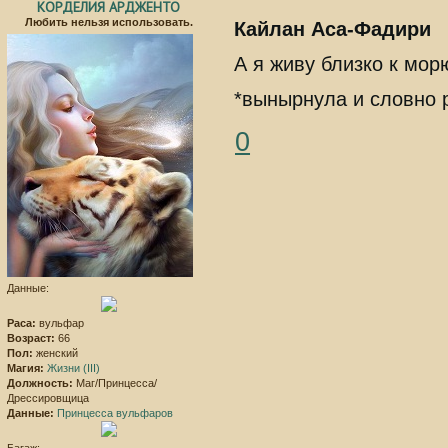
КОРДЕЛИЯ АРДЖЕНТО
Любить нельзя использовать.
Кайлан Аса-Фадири
А я живу близко к морю
*вынырнула и словно р
0
Данные:
Раса:
вульфар
Возраст:
66
Пол:
женский
Магия:
Жизни (III)
Должность:
Маг/Принцесса/
Дрессировщица
Данные:
Принцесса вульфаров