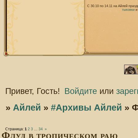
С 30.10 по 14.11 на Айлей праз
тыковки
Привет, Гость!
Войдите
или
зарег
»
Айлей
»
#Архивы Айлей
»
Ф
Страница:
1
2
3
…
34
»
Флуд в тропическом раю