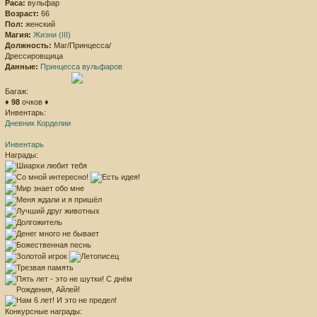
Раса:
вульфар
Возраст:
66
Пол:
женский
Магия:
Жизни (III)
Должность:
Маг/Принцесса/
Дрессировщица
Данные:
Принцесса вульфаров
Багаж:
♦
98
очков ♦
Инвентарь:
Дневник Корделии
Инвентарь
Награды:
Конкурсные награды: