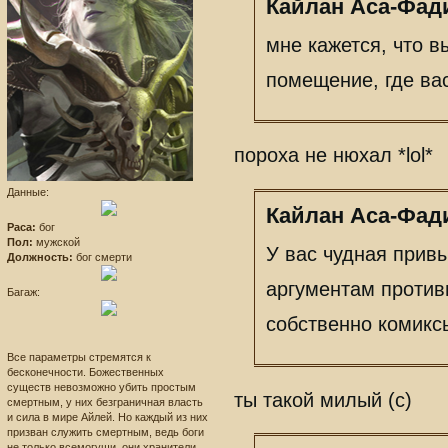
Кайлан Аса-Фади
мне кажется, что в
помещение, где ва
пороха не нюхал *lol*
Данные:
Кайлан Аса-Фади
Раса:
бог
Пол:
мужской
У вас чудная прив
Должность:
бог смерти
аргументам против
Багаж:
собственно комикс
Все параметры стремятся к
бесконечности. Божественных
существ невозможно убить простым
ты такой милый (с)
смертным, у них безграничная власть
и сила в мире Айлей. Но каждый из них
призван служить смертным, ведь боги
не только всемогущи, они хранители