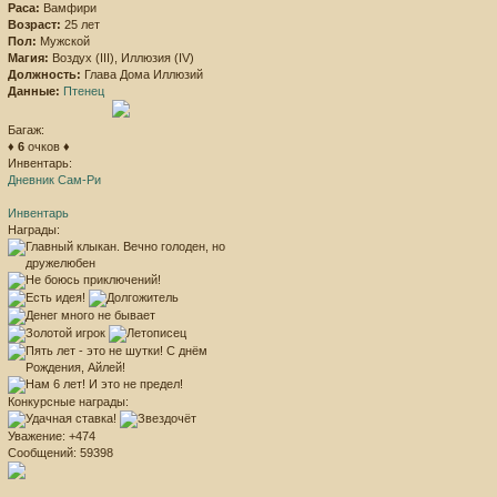
Раса:
Вамфири
Возраст:
25 лет
Пол:
Мужской
Магия:
Воздух (III), Иллюзия (IV)
Должность:
Глава Дома Иллюзий
Данные:
Птенец
Багаж:
♦
6
очков ♦
Инвентарь:
Дневник Сам-Ри
Инвентарь
Награды:
Конкурсные награды:
Уважение:
+474
Сообщений:
59398