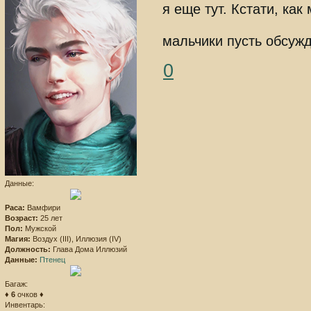
я еще тут. Кстати, как
мальчики пусть обсужд
0
Данные:
Раса:
Вамфири
Возраст:
25 лет
Пол:
Мужской
Магия:
Воздух (III), Иллюзия (IV)
Должность:
Глава Дома Иллюзий
Данные:
Птенец
Багаж:
♦
6
очков ♦
Инвентарь: