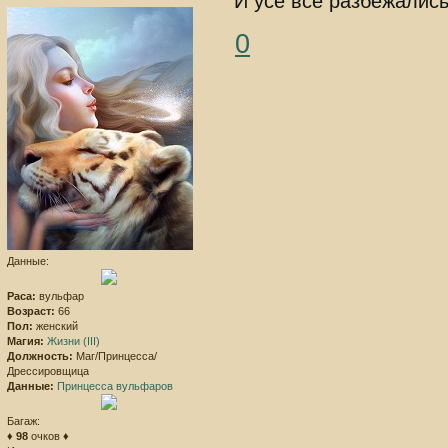
И усё все разбежались
0
Данные:
Раса:
вульфар
Возраст:
66
Пол:
женский
Магия:
Жизни (III)
Должность:
Маг/Принцесса/
Дрессировщица
Данные:
Принцесса вульфаров
Багаж:
♦
98
очков ♦