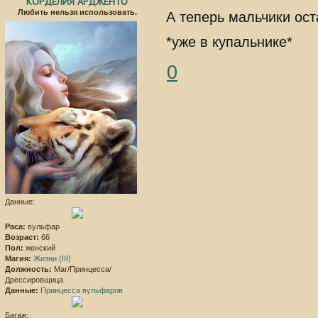
КОРДЕЛИЯ АРДЖЕНТО
Любить нельзя использовать.
А теперь мальчики ос
*уже в купальнике*
0
Данные:
Раса:
вульфар
Возраст:
66
Пол:
женский
Магия:
Жизни (III)
Должность:
Маг/Принцесса/
Дрессировщица
Данные:
Принцесса вульфаров
Багаж: