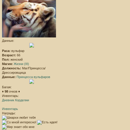
Данные:
Раса:
вульфар
Возраст:
66
Пол:
женский
Магия:
Жизни (III)
Должность:
Маг/Принцесса/
Дрессировщица
Данные:
Принцесса вульфаров
Багаж:
♦
98
очков ♦
Инвентарь:
Дневник Корделии
Инвентарь
Награды: