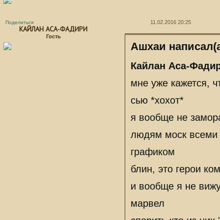
11.02.2016 20:25
Поделиться
КАЙЛАН АСА-ФАДИРИ
Гость
Ашхаи написал(а
Кайлан Аса-Фади
мне уже кажется, ч
сью *хохот*
я вообще не замор
людям моск всеми 
графиком
блин, это герои ко
и вообще я не виж
марвел