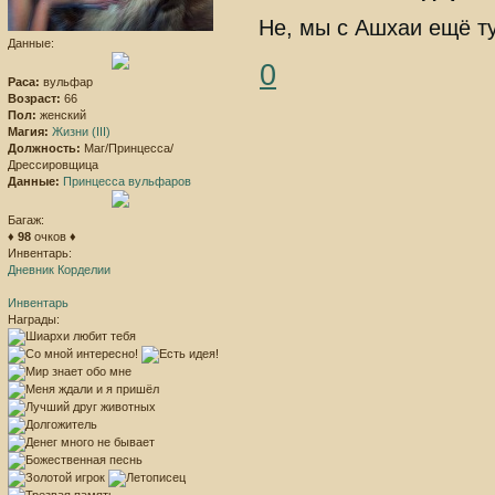
Не, мы с Ашхаи ещё ту
Данные:
0
Раса:
вульфар
Возраст:
66
Пол:
женский
Магия:
Жизни (III)
Должность:
Маг/Принцесса/
Дрессировщица
Данные:
Принцесса вульфаров
Багаж:
♦
98
очков ♦
Инвентарь:
Дневник Корделии
Инвентарь
Награды: