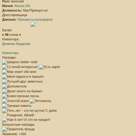
Пол:
женский
Магия:
Жизни (III)
Должность:
Маг/Принцесса/
Дрессировщица
Данные:
Принцесса вульфаров
Багаж:
♦
98
очков ♦
Инвентарь:
Дневник Корделии
Инвентарь
Награды:
Конкурсные награды:
Уважение:
+166