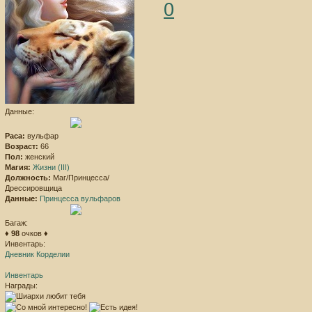
0
Данные:
Раса:
вульфар
Возраст:
66
Пол:
женский
Магия:
Жизни (III)
Должность:
Маг/Принцесса/
Дрессировщица
Данные:
Принцесса вульфаров
Багаж:
♦
98
очков ♦
Инвентарь:
Дневник Корделии
Инвентарь
Награды: