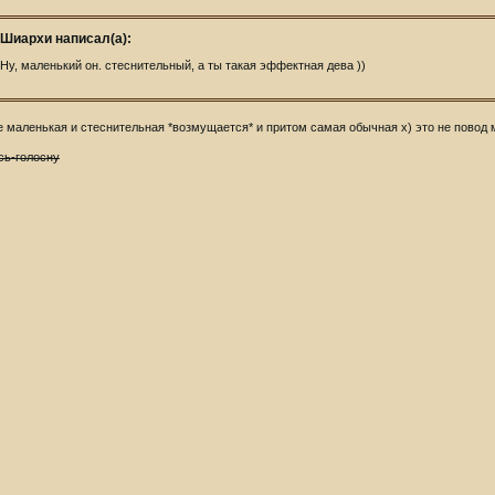
Шиархи написал(а):
Ну, маленький он. стеснительный, а ты такая эффектная дева ))
е маленькая и стеснительная *возмущается* и притом самая обычная х) это не повод 
сь-голосну