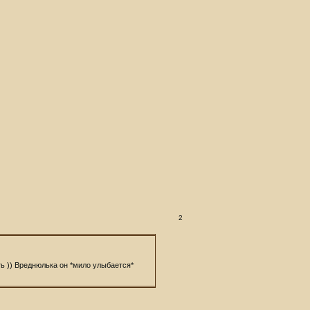
2
ть )) Вреднюлька он *мило улыбается*