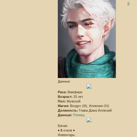
0
Данные:
Раса:
Вамфири
Возраст:
25 лет
Пол:
Мужской
Магия:
Воздух (III), Иллюзия (IV)
Должность:
Глава Дома Иллюзий
Данные:
Птенец
Багаж:
♦
6
очков ♦
Инвентарь: