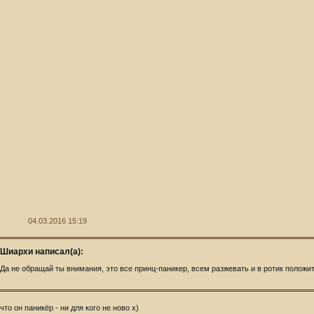
04.03.2016 15:19
Шиархи написал(а):
Да не обращай ты внимания, это все принц-паникер, всем разжевать и в ротик положи
 что он паникёр - ни для кого не ново х)