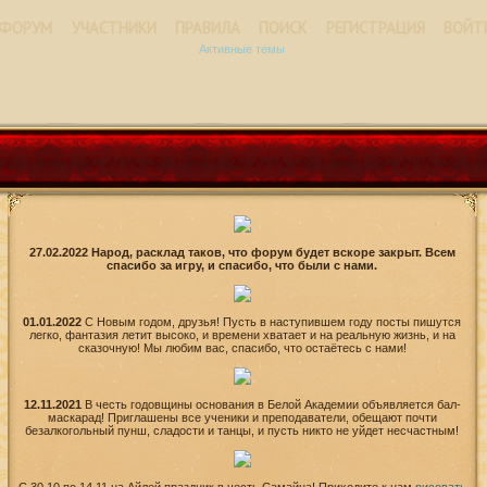
ФОРУМ
УЧАСТНИКИ
ПРАВИЛА
ПОИСК
РЕГИСТРАЦИЯ
ВОЙТ
Активные темы
27.02.2022 Народ, расклад таков, что форум будет вскоре закрыт. Всем
спасибо за игру, и спасибо, что были с нами.
01.01.2022
С Новым годом, друзья! Пусть в наступившем году посты пишутся
легко, фантазия летит высоко, и времени хватает и на реальную жизнь, и на
сказочную! Мы любим вас, спасибо, что остаётесь с нами!
12.11.2021
В честь годовщины основания в Белой Академии объявляется бал-
маскарад! Приглашены все ученики и преподаватели, обещают почти
безалкогольный пунш, сладости и танцы, и пусть никто не уйдет несчастным!