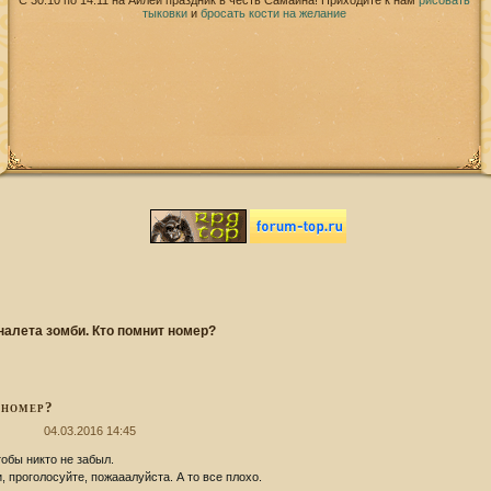
С 30.10 по 14.11 на Айлей праздник в честь Самайна! Приходите к нам
рисовать
тыковки
и
бросать кости на желание
алета зомби. Кто помнит номер?
 номер?
04.03.2016 14:45
тобы никто не забыл.
, проголосуйте, пожааалуйста. А то все плохо.