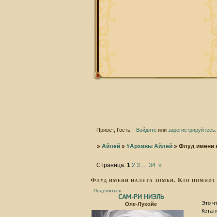
Привет, Гость!
Войдите
или
зарегистрируйтесь
.
»
Айлей
»
#Архивы Айлей
»
Флуд имени н
Страница:
1
2
3
…
34
»
Флуд имени налета зомби. Кто помнит
Поделиться
САМ-РИ НИЭЛЬ
Это ч
Оле-Лукойе
Кстати