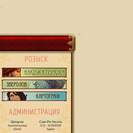
И
Шиархи
Сам-Ри Ниэль
Хранительница
ICQ - 612800599
Айлей
Админ