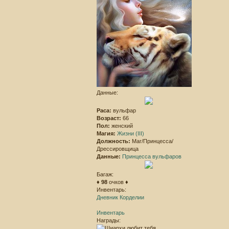
Данные:
Раса:
вульфар
Возраст:
66
Пол:
женский
Магия:
Жизни (III)
Должность:
Маг/Принцесса/
Дрессировщица
Данные:
Принцесса вульфаров
Багаж:
♦
98
очков ♦
Инвентарь:
Дневник Корделии
Инвентарь
Награды: