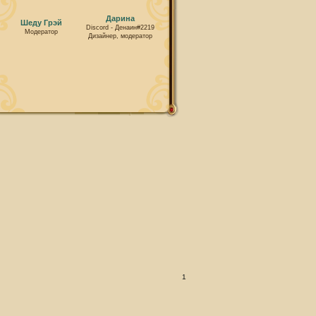
Дарина
Шеду Грэй
Discord - Денаин#2219
Модератор
Дизайнер, модератор
1