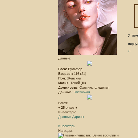
Я тож
верну
0
Данные:
Раса:
Вульфар
Возраст:
116 (21)
Пол:
Женский
Магия:
Теней (III)
Должность:
Охотник, следопыт
Данные:
Златоокая
Багаж:
♦
25
очков ♦
Инвентарь:
Дневник Дарины
Инвентарь
Награды: