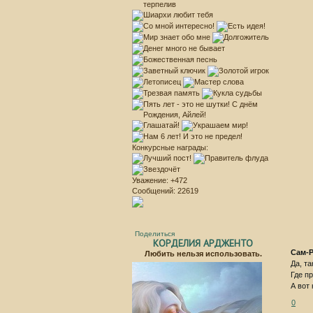
Конкурсные награды:
Уважение:
+472
Сообщений:
22619
Поделиться
КОРДЕЛИЯ АРДЖЕНТО
Сам-
Любить нельзя использовать.
Да, т
Где п
А вот
0