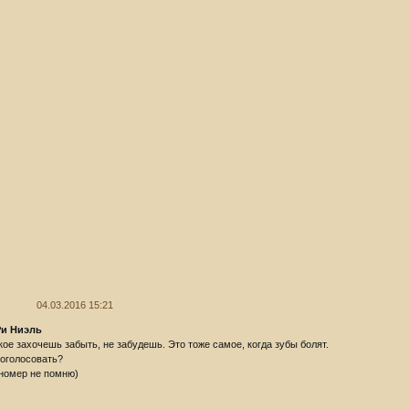
04.03.2016 15:21
Ри Ниэль
акое захочешь забыть, не забудешь. Это тоже самое, когда зубы болят.
роголосовать?
 номер не помню)