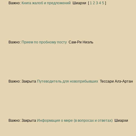
Важно:
Книга жалоб и предложений
Шиархи
[
1
2
3
4
5
]
Важно:
Прием по пробному посту
Сам-Ри Ниэль
Важно:
Закрыта
Путеводитель для новоприбывших
Тессари Алэ-Артан
Важно:
Закрыта
Информация о мире (в вопросах и ответах)
Шиархи