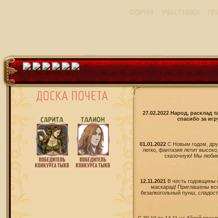
ФОРУМ
УЧАСТНИКИ
ПР
27.02.2022 Народ, расклад 
спасибо за игр
01.01.2022
С Новым годом, дру
легко, фантазия летит высоко
сказочную! Мы любим 
12.11.2021
В честь годовщины 
маскарад! Приглашены все
безалкогольный пунш, сладости