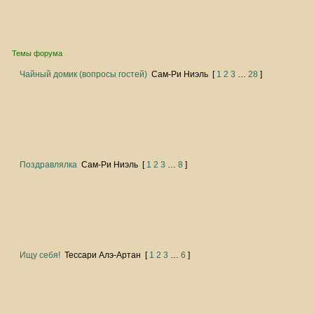
Темы форума
Чайный домик (вопросы гостей)
Сам-Ри Ниэль
[
1
2
3
…
28
]
Поздравлялка
Сам-Ри Ниэль
[
1
2
3
…
8
]
Ищу себя!
Тессари Алэ-Артан
[
1
2
3
…
6
]