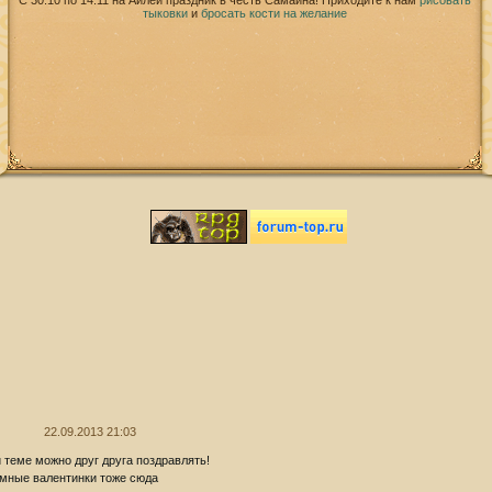
С 30.10 по 14.11 на Айлей праздник в честь Самайна! Приходите к нам
рисовать
тыковки
и
бросать кости на желание
22.09.2013 21:03
й теме можно друг друга поздравлять!
мные валентинки тоже сюда