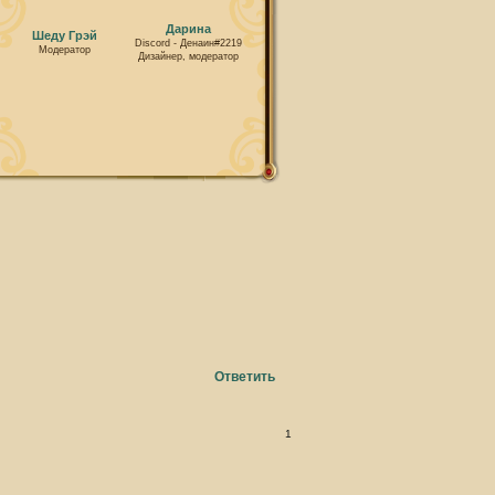
Дарина
Шеду Грэй
Discord - Денаин#2219
Модератор
Дизайнер, модератор
Ответить
1