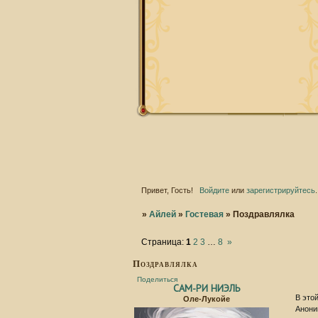
Привет, Гость!
Войдите
или
зарегистрируйтесь
.
»
Айлей
»
Гостевая
»
Поздравлялка
Страница:
1
2
3
…
8
»
Поздравлялка
Поделиться
САМ-РИ НИЭЛЬ
В это
Оле-Лукойе
Анони