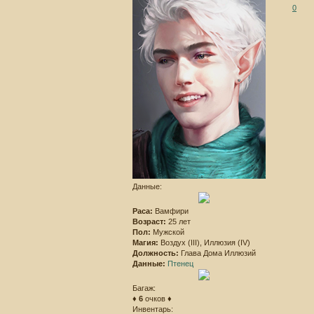
0
Данные:
Раса:
Вамфири
Возраст:
25 лет
Пол:
Мужской
Магия:
Воздух (III), Иллюзия (IV)
Должность:
Глава Дома Иллюзий
Данные:
Птенец
Багаж:
♦
6
очков ♦
Инвентарь: