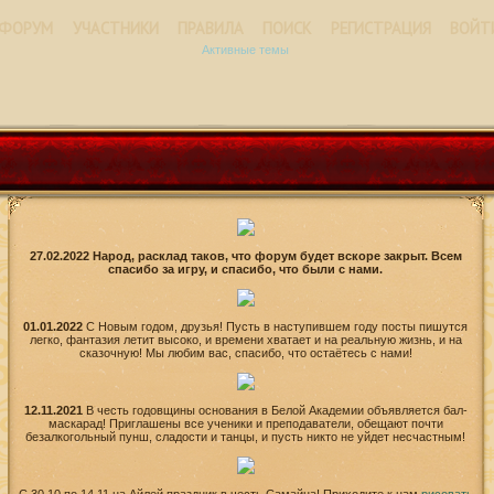
ФОРУМ
УЧАСТНИКИ
ПРАВИЛА
ПОИСК
РЕГИСТРАЦИЯ
ВОЙТ
Активные темы
27.02.2022 Народ, расклад таков, что форум будет вскоре закрыт. Всем
спасибо за игру, и спасибо, что были с нами.
01.01.2022
С Новым годом, друзья! Пусть в наступившем году посты пишутся
легко, фантазия летит высоко, и времени хватает и на реальную жизнь, и на
сказочную! Мы любим вас, спасибо, что остаётесь с нами!
12.11.2021
В честь годовщины основания в Белой Академии объявляется бал-
маскарад! Приглашены все ученики и преподаватели, обещают почти
безалкогольный пунш, сладости и танцы, и пусть никто не уйдет несчастным!