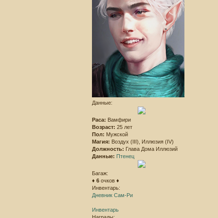
Данные:
Раса:
Вамфири
Возраст:
25 лет
Пол:
Мужской
Магия:
Воздух (III), Иллюзия (IV)
Должность:
Глава Дома Иллюзий
Данные:
Птенец
Багаж:
♦
6
очков ♦
Инвентарь:
Дневник Сам-Ри
Инвентарь
Награды: