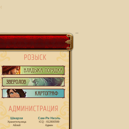
И
Шиархи
Сам-Ри Ниэль
Хранительница
ICQ - 612800599
Айлей
Админ