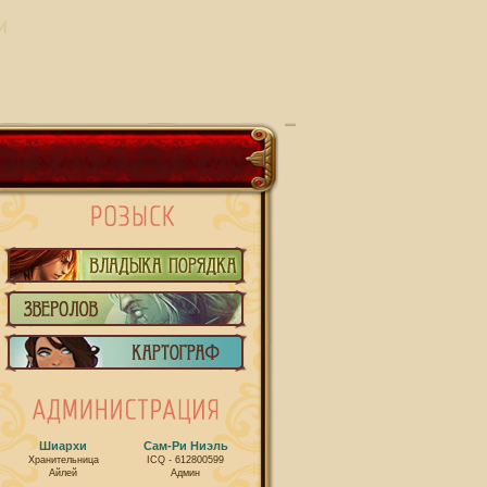
И
Шиархи
Сам-Ри Ниэль
Хранительница
ICQ - 612800599
Айлей
Админ