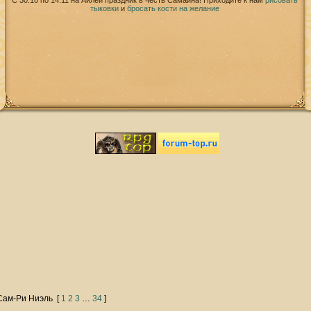
С 30.10 по 14.11 на Айлей праздник в честь Самайна! Приходите к нам
рисовать
тыковки
и
бросать кости на желание
Сам-Ри Ниэль
[
1
2
3
…
34
]