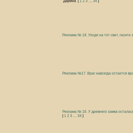
Дарина
[
1
2
3
…
34
]
Реклама № 18. Уходя на тот свет, гасите 
Реклама №17. Враг навсегда остается вр
Реклама № 16. У древнего замка осталась
[
1
2
3
…
34
]