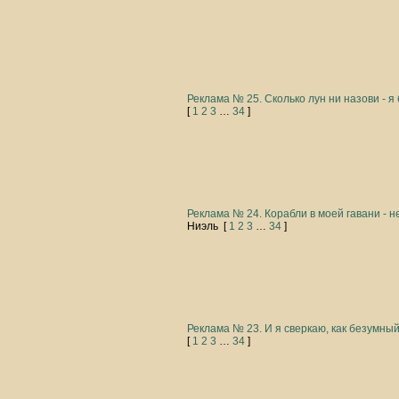
Реклама № 25. Сколько лун ни назови - я 
[
1
2
3
…
34
]
Реклама № 24. Корабли в моей гавани - н
Ниэль
[
1
2
3
…
34
]
Реклама № 23. И я сверкаю, как безумный 
[
1
2
3
…
34
]