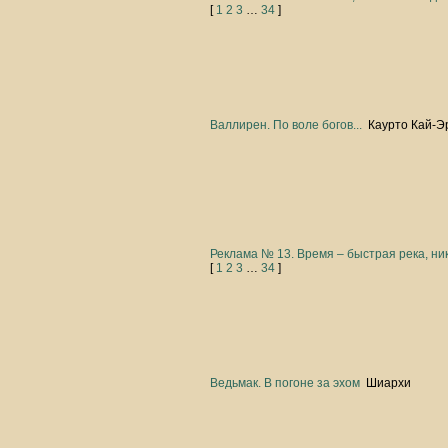
[
1
2
3
…
34
]
Валлирен. По воле богов...
Каурто Кай-Э
Реклама № 13. Время – быстрая река, ни
[
1
2
3
…
34
]
Ведьмак. В погоне за эхом
Шиархи