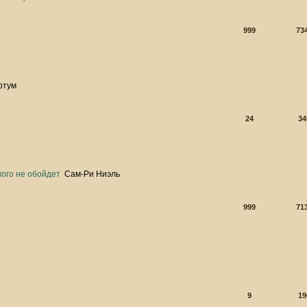
999
73
ртум
24
34
кого не обойдет
Сам-Ри Ниэль
999
71
9
19