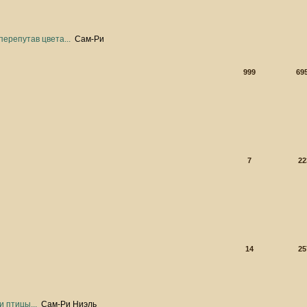
перепутав цвета...
Сам-Ри
999
69
7
22
14
25
 птицы...
Сам-Ри Ниэль