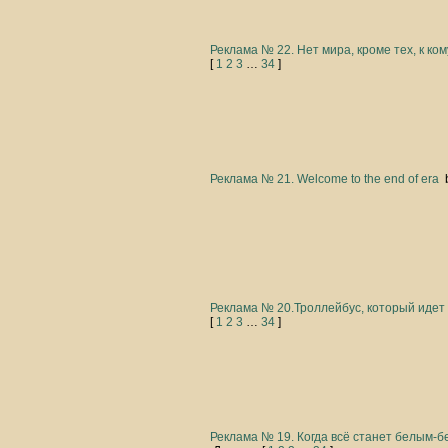
Реклама № 22. Нет мира, кроме тех, к ком
[
1
2
3
…
34
]
Реклама № 21. Welcome to the end of era
Реклама № 20.Троллейбус, который идет 
[
1
2
3
…
34
]
Реклама № 19. Когда всё станет белым-