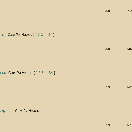
999
71
этот
Сам-Ри Ниэль
[
1
2
3
…
34
]
999
68
агом
Сам-Ри Ниэль
[
1
2
3
…
34
]
999
62
 душа...
Сам-Ри Ниэль
999
67