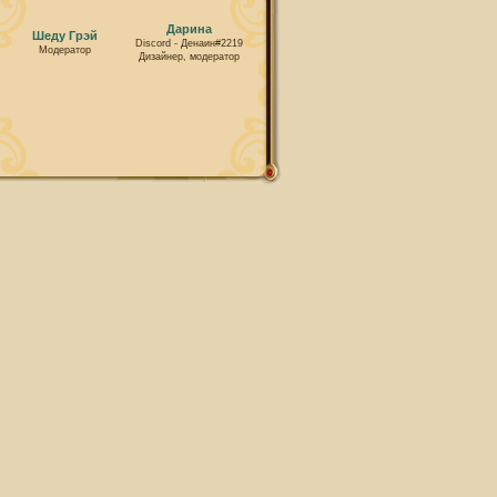
Дарина
Шеду Грэй
Discord - Денаин#2219
Модератор
Дизайнер, модератор