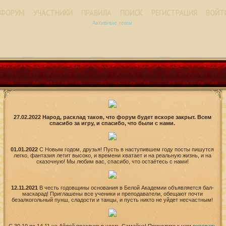
ФОРУМ
УЧАСТНИКИ
ПРАВИЛА
ПОИСК
РЕГИСТРАЦИЯ
ВОЙТ
Активные темы
27.02.2022 Народ, расклад таков, что форум будет вскоре закрыт. Всем
спасибо за игру, и спасибо, что были с нами.
01.01.2022
С Новым годом, друзья! Пусть в наступившем году посты пишутся
легко, фантазия летит высоко, и времени хватает и на реальную жизнь, и на
сказочную! Мы любим вас, спасибо, что остаётесь с нами!
12.11.2021
В честь годовщины основания в Белой Академии объявляется бал-
маскарад! Приглашены все ученики и преподаватели, обещают почти
безалкогольный пунш, сладости и танцы, и пусть никто не уйдет несчастным!