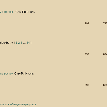
у я привык
Сам-Ри Ниэль
999
71
blackberry
[
1
2
3
…
34
]
999
69
на восток
Сам-Ри Ниэль
999
68
белым, я обещаю вернуться