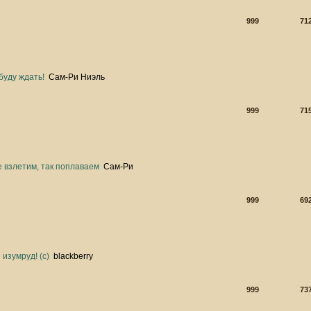
999
71
буду ждать!
Сам-Ри Ниэль
999
71
е взлетим, так поплаваем
Сам-Ри
999
69
изумруд! (с)
blackberry
999
73