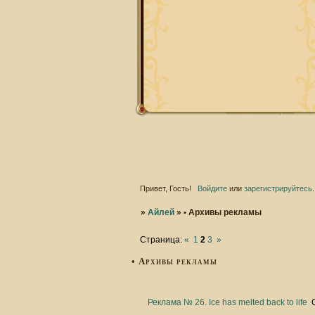
Привет, Гость!
Войдите
или
зарегистрируйтесь
.
»
Айлей
»
• Архивы рекламы
Страница:
«
1
2
3
»
• Архивы рекламы
Реклама № 26. Ice has melted back to life