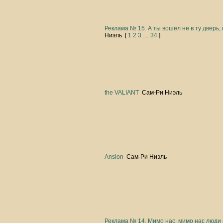
Реклама № 15. А ты вошёл не в ту дверь, 
Ниэль
[
1
2
3
…
34
]
the VALIANT
Сам-Ри Ниэль
Ansion
Сам-Ри Ниэль
Реклама № 14. Мимо нас, мимо нас люди и