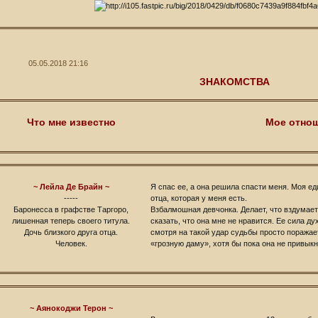
05.05.2018 21:16
ЗНАКОМСТВА
Что мне известно
Мое отно
~ Лейла Де Брайн ~
Я спас ее, а она решила спасти меня. Моя ед
-----
отца, которая у меня есть.
Баронесса в графстве Таргоро,
Взбалмошная девчонка. Делает, что вздумает 
лишенная теперь своего титула.
сказать, что она мне не нравится. Ее сила ду
Дочь близкого друга отца.
смотря на такой удар судьбы просто поражае
Человек.
«грозную даму», хотя бы пока она не привыкн
~ Аянокоджи Терон ~