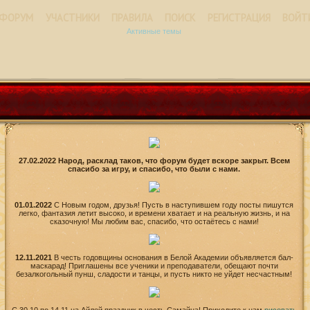
ФОРУМ
УЧАСТНИКИ
ПРАВИЛА
ПОИСК
РЕГИСТРАЦИЯ
ВОЙТ
Активные темы
27.02.2022 Народ, расклад таков, что форум будет вскоре закрыт. Всем
спасибо за игру, и спасибо, что были с нами.
01.01.2022
С Новым годом, друзья! Пусть в наступившем году посты пишутся
легко, фантазия летит высоко, и времени хватает и на реальную жизнь, и на
сказочную! Мы любим вас, спасибо, что остаётесь с нами!
12.11.2021
В честь годовщины основания в Белой Академии объявляется бал-
маскарад! Приглашены все ученики и преподаватели, обещают почти
безалкогольный пунш, сладости и танцы, и пусть никто не уйдет несчастным!