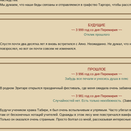
наследства.
Мы думаем, что наши беды связаны и отправляемся в графство Таргоро, чтобы расс
БУДУЩИЕ
~~ 3 999 год со дня Перемирия ~~
Отклик прошлого
Спустя почти два десятка лет я вновь встретился с Аяно. Неожиданно. Не думал, что 
повзрослел, но вот он почти совсем не изменился.
ПРОШЛОЕ
~~ 3 996 год со дня Перемирия ~~
Забудь все печали и уносись душа в пляс
В родном Эритаре открылся праздничный фестиваль, где меня ожидала очень забавна
~~ 3 981 год со дня Перемирия ~~
Случайностей нет. Есть только неизбежность.
(Зав
Будучи учеником храма Табири, я был очень вспыльчивым и упрямым. Часто убегал в 
там от бесконечных нотаций учителей. Однажды в этом лесу мне повстречался вамфир
Только он оказался очень странным. Просто болтал со мной, рассказывая интересные