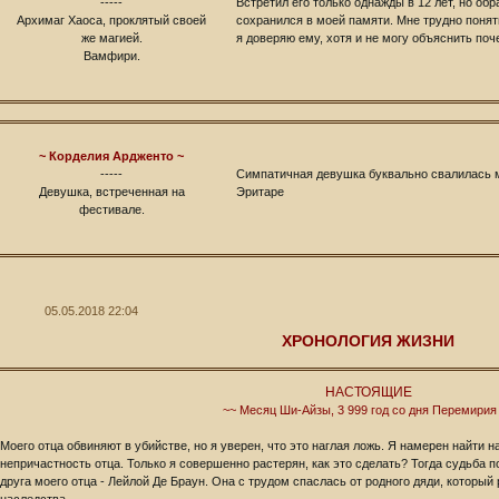
-----
Встретил его только однажды в 12 лет, но об
Архимаг Хаоса, проклятый своей
сохранился в моей памяти. Мне трудно понять
же магией.
я доверяю ему, хотя и не могу объяснить поч
Вамфири.
~ Корделия Ардженто ~
-----
Симпатичная девушка буквально свалилась м
Девушка, встреченная на
Эритаре
фестивале.
05.05.2018 22:04
ХРОНОЛОГИЯ ЖИЗНИ
НАСТОЯЩИЕ
~~ Месяц Ши-Айзы, 3 999 год со дня Перемирия
Моего отца обвиняют в убийстве, но я уверен, что это наглая ложь. Я намерен найти 
непричастность отца. Только я совершенно растерян, как это сделать? Тогда судьба 
друга моего отца - Лейлой Де Браун. Она с трудом спаслась от родного дяди, который