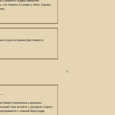
раз странного чудака намертво
, что творить в голове у Аяно. Однако
ему.
не в руки во время фестиваля в
3
 ~~
настоящего виновника и доказать
посылает мне встречу с дочерью старого
 расправился с семьей брата ради