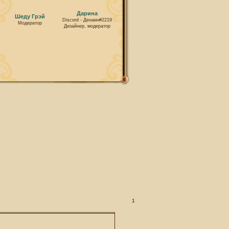
Дарина
Шеду Грэй
Discord - Денаин#2219
Модератор
Дизайнер, модератор
1