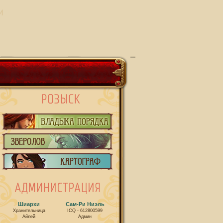
И
Шиархи
Сам-Ри Ниэль
Хранительница
ICQ - 612800599
Айлей
Админ