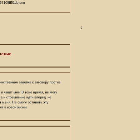
2
шение
инственная зацепка к заговору против
и язвит мне. В тоже время, не могу
ха и стремление идти вперед, не
т меня. Не смогу оставить эту
ет к новой жизни.