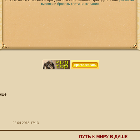
С 30.10 по 14.11 на Айлей праздник в честь Самайна! Приходите к нам
рисовать
тыковки
и
бросать кости на желание
душе
22.04.2018 17:13
ПУТЬ К МИРУ В ДУШЕ