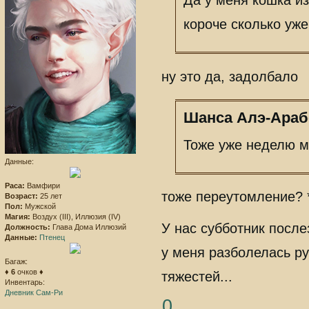
Да у меня кошка из
короче сколько уже
ну это да, задолбало
Шанса Алэ-Арабе
Тоже уже неделю м
Данные:
Раса:
Вамфири
тоже переутомление? 
Возраст:
25 лет
Пол:
Мужской
Магия:
Воздух (III), Иллюзия (IV)
У нас субботник после
Должность:
Глава Дома Иллюзий
Данные:
Птенец
у меня разболелась ру
Багаж:
♦
6
очков ♦
тяжестей...
Инвентарь:
Дневник Сам-Ри
0