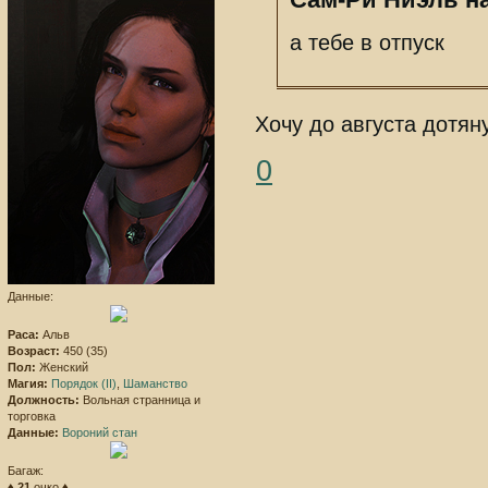
а тебе в отпуск
Хочу до августа дотян
0
Данные:
Раса:
Альв
Возраст:
450 (35)
Пол:
Женский
Магия:
Порядок (II)
,
Шаманство
Должность:
Вольная странница и
торговка
Данные:
Вороний стан
Багаж:
♦
21
очко ♦