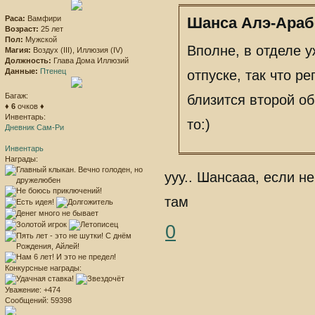
Раса:
Вамфири
Шанса Алэ-Арабе
Возраст:
25 лет
Пол:
Мужской
Вполне, в отделе у
Магия:
Воздух (III), Иллюзия (IV)
Должность:
Глава Дома Иллюзий
Данные:
Птенец
отпуске, так что р
Багаж:
близится второй об
♦
6
очков ♦
Инвентарь:
то:)
Дневник Сам-Ри
Инвентарь
Награды:
ууу.. Шансааа, если 
там
0
Конкурсные награды:
Уважение:
+474
Сообщений:
59398