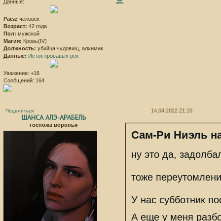
Данные:
Раса:
человек
Возраст:
42 года
Пол:
мужской
Магия:
Кровь(IV)
Должность:
убийца чудовищ, алхимик
Данные:
Исток кровавых рек
Уважение:
+16
Сообщений:
164
14.04.2022 21:10
Поделиться
ШАНСА АЛЭ-АРАБЕЛЬ
госпожа воронья
Сам-Ри Ниэль на
ну это да, задолба
тоже переутомлени
У нас субботник по
А еще у меня разбо