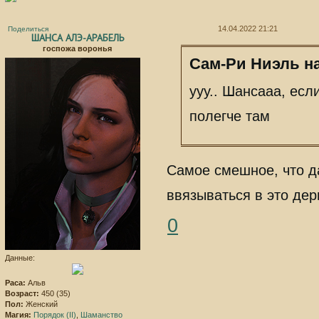
14.04.2022 21:21
Поделиться
ШАНСА АЛЭ-АРАБЕЛЬ
госпожа воронья
Сам-Ри Ниэль на
ууу.. Шансааа, ес
полегче там
Самое смешное, что да
ввязываться в это де
0
Данные:
Раса:
Альв
Возраст:
450 (35)
Пол:
Женский
Магия:
Порядок (II)
,
Шаманство