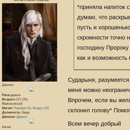
*приняла напиток с
думаю, что раскры
пусть и хорошенько
скромности точно н
господину Пророку 
как и возможность 
Сударыня, разумеется
Данные:
меня можно неогранич
Раса:
дракон
Впрочем, если вы жела
Возраст:
127 (25)
Пол:
мужской
Магия:
Порядок (II)
,
Воздух (III)
склонил голову* Помо
Должность:
Бард
Данные:
Дракон
Всем вечер добрый
Багаж: