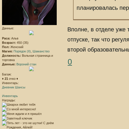
планировалась пере
Вполне, в отделе уже 
Данные:
отпуске, так что регул
Раса:
Альв
Возраст:
450 (35)
Пол:
Женский
второй образовательны
Магия:
Порядок (II)
,
Шаманство
Должность:
Вольная странница и
0
торговка
Данные:
Вороний стан
Багаж:
♦
21
очко ♦
Инвентарь:
Дневник Шансы
Инвентарь
Награды: