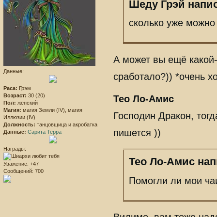
Шеду Грэй напис
сколько уже можно 
А может вы ещё какой
Данные:
сработало?)) *очень х
Раса:
Грэм
Возраст:
30 (20)
Тео Ло-Амис
Пол:
женский
Магия:
магия Земли (IV), магия
Господин Дракон, тогд
Иллюзии (IV)
Должность:
танцовщица и акробатка
пишется ))
Данные:
Сарита Терра
Награды:
Тео Ло-Амис нап
Уважение:
+47
Сообщений:
700
Помогли ли мои ча