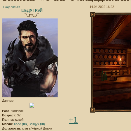
14.04.2022 16:22
Поделиться
ШЕДУ ГРЭЙ
¯\_(ツ)_/¯
Данные:
Раса:
человек
Возраст:
32
+1
Пол:
мужской
Магия:
Хаос (III)
,
Воздух (III)
Должность:
глава Чёрной Длани