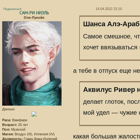
14.04.2022 22:10
Поделиться
САМ-РИ НИЭЛЬ
Оле-Лукойе
Шанса Алэ-Арабе
Самое смешное, чт
хочет ввязываться 
а тебе в отпуск еще не
Аквилус Ривер н
делает глоток, пос
Данные:
мой удел — чужие 
Раса:
Вамфири
Возраст:
25 лет
Пол:
Мужской
Магия:
Воздух (III), Иллюзия (IV)
какая большая жалость
Должность:
Глава Дома Иллюзий