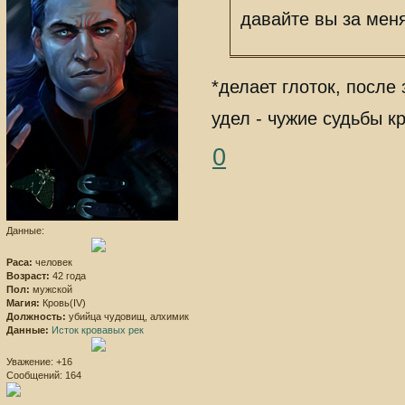
давайте вы за меня
*делает глоток, после
удел - чужие судьбы к
0
Данные:
Раса:
человек
Возраст:
42 года
Пол:
мужской
Магия:
Кровь(IV)
Должность:
убийца чудовищ, алхимик
Данные:
Исток кровавых рек
Уважение:
+16
Сообщений:
164