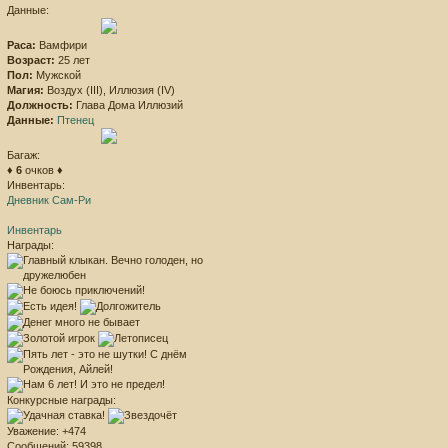
Данные:
Раса:
Вамфири
Возраст:
25 лет
Пол:
Мужской
Магия:
Воздух (III), Иллюзия (IV)
Должность:
Глава Дома Иллюзий
Данные:
Птенец
Багаж:
♦
6
очков ♦
Инвентарь:
Дневник Сам-Ри
Инвентарь
Награды:
Конкурсные награды:
Уважение:
+474
Сообщений:
59398