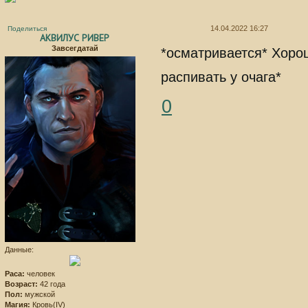
14.04.2022 16:27
Поделиться
АКВИЛУС РИВЕР
Завсегдатай
*осматривается* Хорош
распивать у очага*
0
Данные:
Раса:
человек
Возраст:
42 года
Пол:
мужской
Магия:
Кровь(IV)