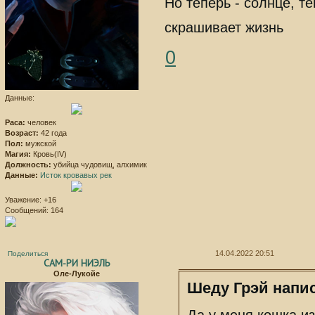
Но теперь - солнце, т
скрашивает жизнь
0
Данные:
Раса:
человек
Возраст:
42 года
Пол:
мужской
Магия:
Кровь(IV)
Должность:
убийца чудовищ, алхимик
Данные:
Исток кровавых рек
Уважение:
+16
Сообщений:
164
14.04.2022 20:51
Поделиться
САМ-РИ НИЭЛЬ
Оле-Лукойе
Шеду Грэй напис