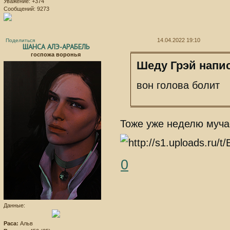
Уважение:
+374
Сообщений:
9273
14.04.2022 19:10
Поделиться
ШАНСА АЛЭ-АРАБЕЛЬ
госпожа воронья
Шеду Грэй напис
вон голова болит
Тоже уже неделю муча
0
Данные:
Раса:
Альв