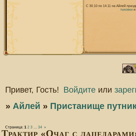
С 30.10 по 14.11 на Айлей праз
тыковки
Привет, Гость!
Войдите
или
зарег
»
Айлей
»
Пристанище путни
Страница:
1
2
3
…
34
»
Трактир «Очаг с лацедарами