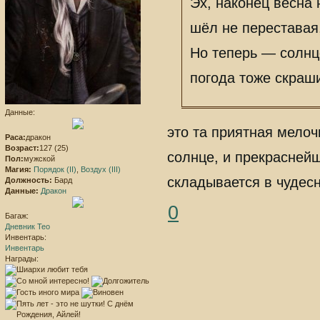
Эх, наконец весна 
шёл не переставая
Но теперь — солнц
погода тоже скраш
Данные:
это та приятная мелоч
Раса:
дракон
Возраст:
127 (25)
солнце, и прекраснейш
Пол:
мужской
Магия:
Порядок (II)
,
Воздух (III)
складывается в чудес
Должность:
Бард
Данные:
Дракон
0
Багаж:
Дневник Тео
Инвентарь:
Инвентарь
Награды: