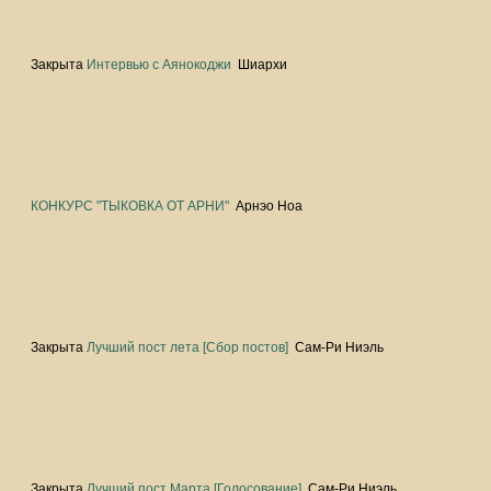
Закрыта
Интервью с Аянокоджи
Шиархи
КОНКУРС "ТЫКОВКА ОТ АРНИ"
Арнэо Ноа
Закрыта
Лучший пост лета [Сбор постов]
Сам-Ри Ниэль
Закрыта
Лучший пост Марта [Голосование]
Сам-Ри Ниэль