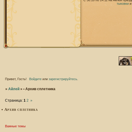
С 30.10 по 14.11 на Айлей праз
тыковки
Привет, Гость!
Войдите
или
зарегистрируйтесь
.
»
Айлей
»
• Архив сплетника
Страница:
1
2
»
• Архив сплетника
Важные темы