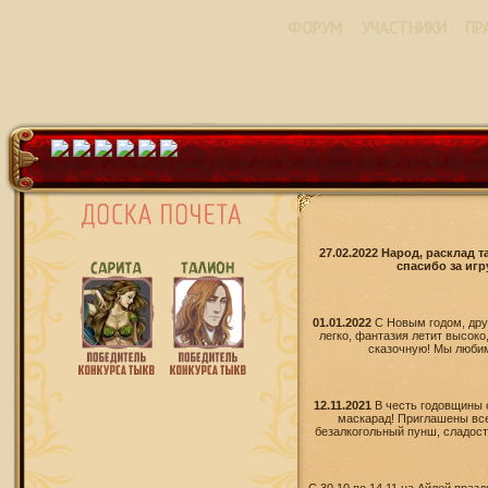
ФОРУМ
УЧАСТНИКИ
ПР
27.02.2022 Народ, расклад 
спасибо за игр
01.01.2022
С Новым годом, дру
легко, фантазия летит высоко
сказочную! Мы любим 
12.11.2021
В честь годовщины 
маскарад! Приглашены все
безалкогольный пунш, сладости