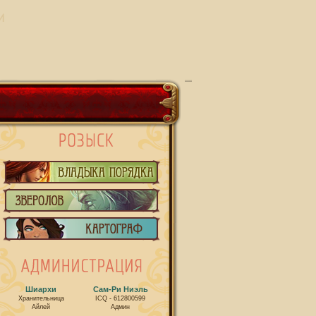
И
Шиархи
Сам-Ри Ниэль
Хранительница
ICQ - 612800599
Айлей
Админ