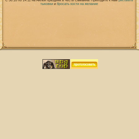
С 30.10 по 14.11 на Айлей праздник в честь Самайна! Приходите к нам
рисовать
тыковки
и
бросать кости на желание