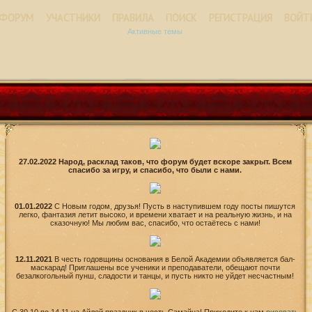
ФОРУМ
УЧАСТНИКИ
ПРАВИЛА
ПОИСК
РЕГИСТРАЦИЯ
ВОЙТ
Активные темы
27.02.2022 Народ, расклад таков, что форум будет вскоре закрыт. Всем
спасибо за игру, и спасибо, что были с нами.
01.01.2022
С Новым годом, друзья! Пусть в наступившем году посты пишутся
легко, фантазия летит высоко, и времени хватает и на реальную жизнь, и на
сказочную! Мы любим вас, спасибо, что остаётесь с нами!
12.11.2021
В честь годовщины основания в Белой Академии объявляется бал-
маскарад! Приглашены все ученики и преподаватели, обещают почти
безалкогольный пунш, сладости и танцы, и пусть никто не уйдет несчастным!