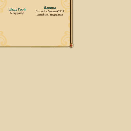
Дарина
Шеду Грэй
Discord - Денаин#2219
Модератор
Дизайнер, модератор