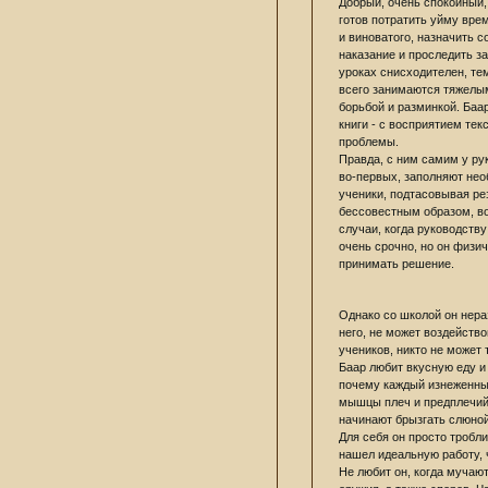
Добрый, очень спокойный,
готов потратить уйму врем
и виноватого, назначить 
наказание и проследить з
уроках снисходителен, те
всего занимаются тяжелы
борьбой и разминкой. Баар
книги - с восприятием текс
проблемы.
Правда, с ним самим у ру
во-первых, заполняют не
ученики, подтасовывая р
бессовестным образом, во
случаи, когда руководству
очень срочно, но он физи
принимать решение.
Однако со школой он нера
него, не может воздейств
учеников, никто не может 
Баар любит вкусную еду и 
почему каждый изнеженный
мышцы плеч и предплечий) 
начинают брызгать слюной.
Для себя он просто тробли
нашел идеальную работу, 
Не любит он, когда мучают