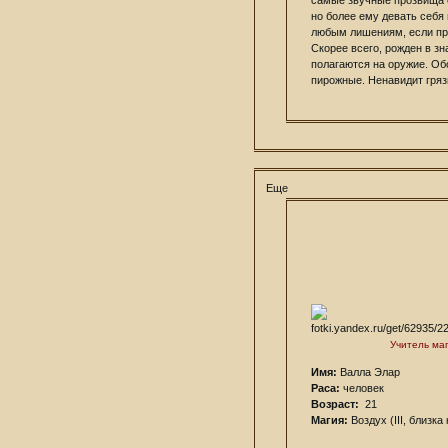
но более ему девать себя 
любым лишениям, если пр
Скорее всего, рожден в з
полагаются на оружие. Об
пирожные. Ненавидит гряз
Еще
Учитель ма
Имя:
Валла Элар
Раса:
человек
Возраст:
21
Магия:
Воздух (III, близка к