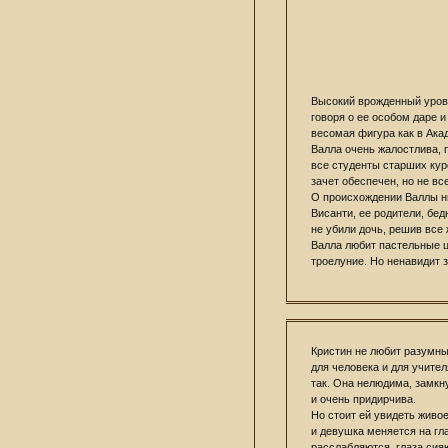
Высокий врожденный урове
говоря о ее особом даре и
весомая фигура как в Акаде
Валла очень жалостлива, 
все студенты старших курс
зачет обеспечен, но не все
О происхождении Валлы нич
Висанти, ее родители, бе
не убили дочь, решив все
Валла любит пастельные ц
троелуние. Но ненавидит 
Кристин не любит разумны
для человека и для учител
так. Она нелюдима, замкн
и очень придирчива.
Но стоит ей увидеть живое
и девушка меняется на гл
расслабляются, глаза сия