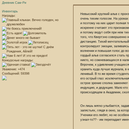
Дневник Сам-Ри
Инвентарь
Невысокий хрупкий альв с прон
Награды:
очень тихим голосом. На уроках 
и поэтому на них царит полная 
искренне считают это признаком
и потому ведут себя при нем тих
того, что Квертэно совершенно 
дистанцию. Тихий мечтательный
контролирует эмоции, заливаяс
волнении и повышая голос до во
гордый альв согласился стать п
никто, но сомневающихся в нали
Конкурсные награды:
Впрочем, к удивлению учащихся,
хранить куда лучше журнала, в 
Уважение:
+474
Сообщений:
59398
ленивый. В то же время студент
его острый глаз: исключительна
острое зрение сполна заменяют е
индукцию, и дедукцию. Мало кто 
происходящем в Академии, скол
Он лишь мягко улыбается, зада
запястьях, глядя в окно, за кот
Ученики его любят, но не особен
узнал-то?? - им перепадает имен