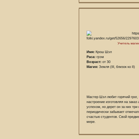
Учитель маги
Имя:
Крош Шэл
Раса:
грэм
Возраст:
от 30
Магия:
Земля (III, близок ко II)
Мастер Шэл любит горячий грог,
настроение изготовляя на зака
успехом, но дерет он за них тр
периодически забывает отмечать
счастью студентов. Свой предмет
мере.