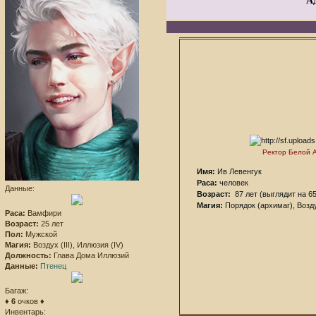
А
Ректор Белой 
Имя:
Ив Левенгук
Раса:
человек
Данные:
Возраст:
87 лет (выглядит на 65
Магия:
Порядок (архимаг), Возду
Раса:
Вамфири
Возраст:
25 лет
Пол:
Мужской
Магия:
Воздух (III), Иллюзия (IV)
Должность:
Глава Дома Иллюзий
Данные:
Птенец
Багаж:
♦
6
очков ♦
Инвентарь: