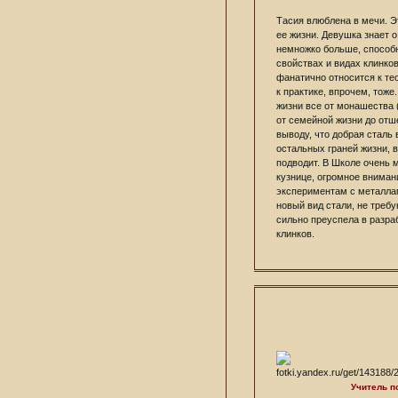
Тасия влюблена в мечи. Э
ее жизни. Девушка знает о
немножко больше, способ
свойствах и видах клинков
фанатично относится к те
к практике, впрочем, тоже
жизни все от монашества 
от семейной жизни до отш
выводу, что добрая сталь
остальных граней жизни, в
подводит. В Школе очень 
кузнице, огромное вниман
экспериментам с металлам
новый вид стали, не треб
сильно преуспела в разра
клинков.
Учитель п