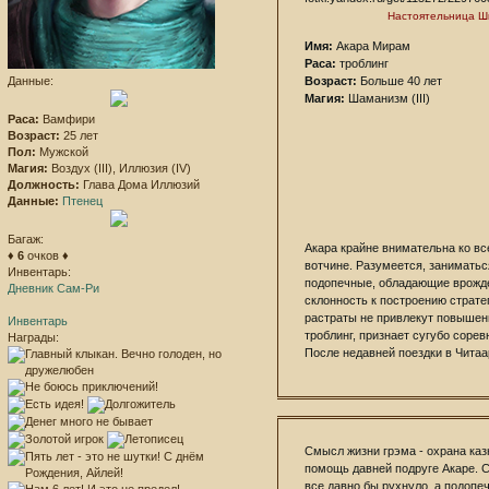
Настоятельница Ш
Имя:
Акара Мирам
Раса:
троблинг
Данные:
Возраст:
Больше 40 лет
Магия:
Шаманизм (III)
Раса:
Вамфири
Возраст:
25 лет
Пол:
Мужской
Магия:
Воздух (III), Иллюзия (IV)
Должность:
Глава Дома Иллюзий
Данные:
Птенец
Багаж:
Акара крайне внимательна ко вс
♦
6
очков ♦
вотчине. Разумеется, заниматьс
Инвентарь:
подопечные, обладающие врожде
Дневник Сам-Ри
склонность к построению стратег
растраты не привлекут повышенн
Инвентарь
троблинг, признает сугубо соре
Награды:
После недавней поездки в Чита
Смысл жизни грэма - охрана каз
помощь давней подруге Акаре. Св
все давно бы рухнуло, а подопе