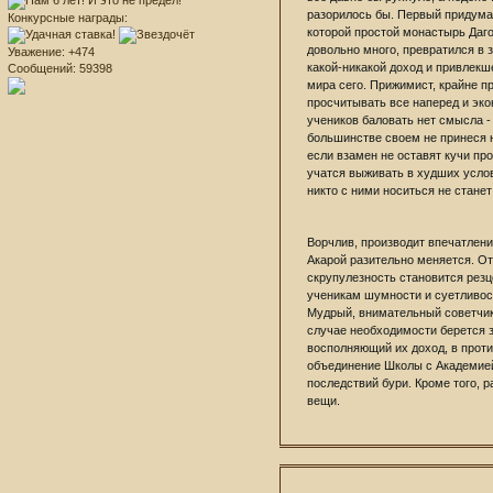
разорилось бы. Первый придума
Конкурсные награды:
которой простой монастырь Даго
довольно много, превратился в 
Уважение:
+474
какой-никакой доход и привлек
Сообщений:
59398
мира сего. Прижимист, крайне п
просчитывать все наперед и эко
учеников баловать нет смысла - 
большинстве своем не принеся н
если взамен не оставят кучи пр
учатся выживать в худших услов
никто с ними носиться не станет
Ворчлив, производит впечатление
Акарой разительно меняется. От
скрупулезность становится рез
ученикам шумности и суетливост
Мудрый, внимательный советчик,
случае необходимости берется з
восполняющий их доход, в проти
объединение Школы с Академией 
последствий бури. Кроме того, 
вещи.