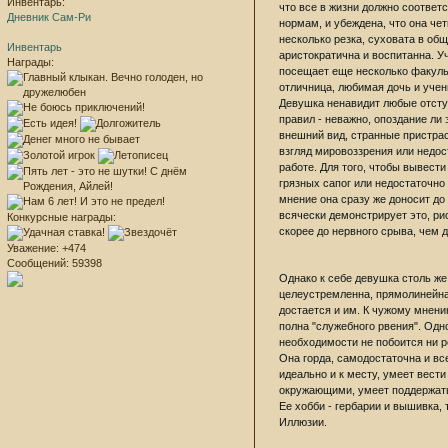
Инвентарь:
что все в жизни должно соотве
Дневник Сам-Ри
нормам, и убеждена, что она чет
несколько резка, суховата в общ
Инвентарь
аристократична и воспитанна. У
Награды:
посещает еще несколько факуль
отличница, любимая дочь и учен
Девушка ненавидит любые отсту
правил - неважно, опоздание ли 
внешний вид, странные пристрас
взгляд мировоззрения или недос
работе. Для того, чтобы вывести
грязных сапог или недостаточно
мнение она сразу же доносит до
всячески демонстрирует это, ри
Конкурсные награды:
скорее до нервного срыва, чем д
Уважение:
+474
Сообщений:
59398
Однако к себе девушка столь же
целеустремленна, прямолинейна
достается и им. К чужому мнени
полна "служебного рвения". Одн
необходимости не побоится ни р
Она горда, самодостаточна и вс
идеально и к месту, умеет вести
окружающими, умеет поддержать
Ее хобби - гербарии и вышивка,
Иллюзии.