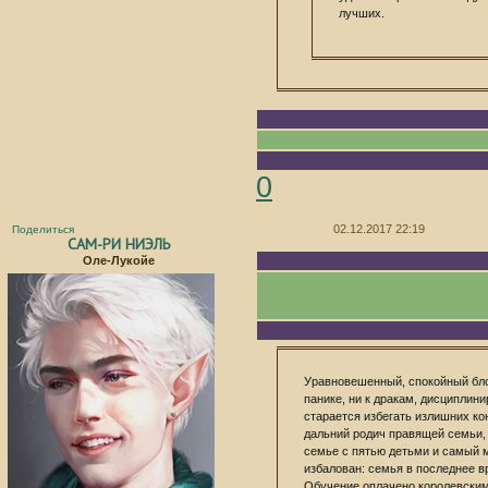
лучших.
0
02.12.2017 22:19
Поделиться
САМ-РИ НИЭЛЬ
Оле-Лукойе
Уравновешенный, спокойный бло
панике, ни к дракам, дисциплин
старается избегать излишних к
дальний родич правящей семьи, 
семье с пятью детьми и самый 
избалован: семья в последнее в
Обучение оплачено королевским