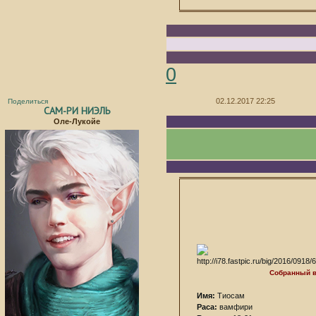
0
02.12.2017 22:25
Поделиться
САМ-РИ НИЭЛЬ
Оле-Лукойе
Собранный 
Имя:
Тиосам
Раса:
вамфири