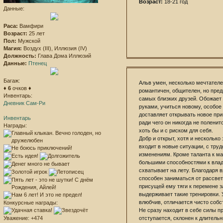
Возраст:
18-21 год
Данные:
Раса:
Вамфири
Возраст:
25 лет
Пол:
Мужской
Магия:
Воздух (III), Иллюзия (IV)
Должность:
Глава Дома Иллюзий
Данные:
Птенец
Багаж:
Альв умен, несколько мечтател
♦
6
очков ♦
романтичен, общителен, но пред
Инвентарь:
самых близких друзей. Обожает
Дневник Сам-Ри
руками, учиться новому, особое
доставляет открывать новое пр
Инвентарь
ради чего он никогда не поленит
Награды:
хоть бы и с риском для себя.
Добр и открыт, хотя и несколько
входит в новые ситуации, с тру
изменениям. Кроме таланта к ма
большими способностями к вла
схватывает на лету. Благодаря
способен заниматься от рассвета
присущей ему тяги к перемене з
выдерживает такие тренировки. 
влюбчив, отличается чисто соб
Конкурсные награды:
Не сразу находит в себе силы пр
отступается, склонен к длитель
Уважение:
+474