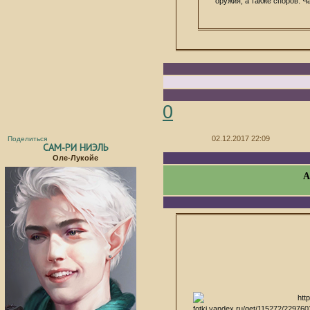
оружия, а также споров. Ч
0
02.12.2017 22:09
Поделиться
САМ-РИ НИЭЛЬ
Оле-Лукойе
А