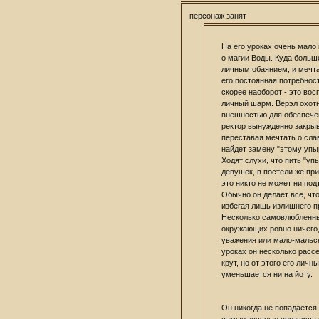
персонаж занят
На его уроках очень мало
о магии Воды. Куда больш
личным обаянием, и мечта
его постоянная потребност
скорее наоборот - это вос
личный шарм. Верэл охотн
внешностью для обеспечен
ректор вынужденно закрыва
переставая мечтать о сла
найдет замену "этому упы
Ходят слухи, что пить "уп
девушек, в постели же при
это никто не может ни под
Обычно он делает все, чт
избегая лишь излишнего п
Несколько самовлюбленный
окружающих ровно ничего,
уважения или мало-мальс
уроках он несколько рассе
крут, но от этого его лич
уменьшается ни на йоту.
Он никогда не попадается 
самые звучные прозвища с