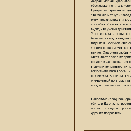
Добрая, мягкая, уравнове
обожающая почитать хорош
Прекрасно стреляет из лук
что можно метнуть. Облад
могут позавидовать иные 
способна объяснять все по
видит, что ученик действи
У нее есть зачаточные сп
благодаря чему женщина и
гаданием. Вояки обычно е
упрямо не реагирует: все 
ней же. Она очень любит 
отказывает себе в их при
предпочитает держаться н
в мелких неприятностях, 
как всякого мага Хаоса - и
незамужем. Впрочем, Тина
опечаленной по этому пов
всегда спокойна, очень лю
Ненавидит холод, бесцере
обители Дагона, но, вероя
она охотно слушает расска
дерзким подросткам.