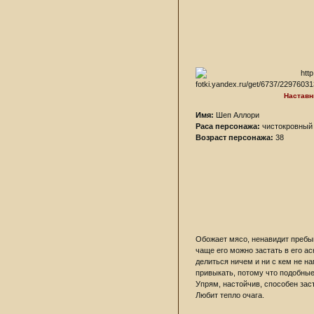
Наставн
Имя:
Шеп Аллори
Раса персонажа:
чистокровный 
Возраст персонажа:
38
Обожает мясо, ненавидит пребыв
чаще его можно застать в его ас
делиться ничем и ни с кем не н
привыкать, потому что подобные
Упрям, настойчив, способен заст
Любит тепло очага.