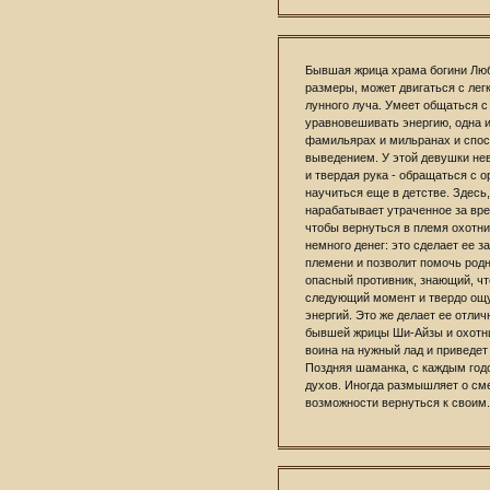
Бывшая жрица храма богини Люб
размеры, может двигаться с лег
лунного луча. Умеет общаться с
уравновешивать энергию, одна и
фамильярах и мильранах и спос
выведением. У этой девушки не
и твердая рука - обращаться с 
научиться еще в детстве. Здесь,
нарабатывает утраченное за вр
чтобы вернуться в племя охотни
немного денег: это сделает ее з
племени и позволит помочь родн
опасный противник, знающий, чт
следующий момент и твердо ощ
энергий. Это же делает ее отли
бывшей жрицы Ши-Айзы и охотн
воина на нужный лад и приведет
Поздняя шаманка, с каждым го
духов. Иногда размышляет о сме
возможности вернуться к своим.