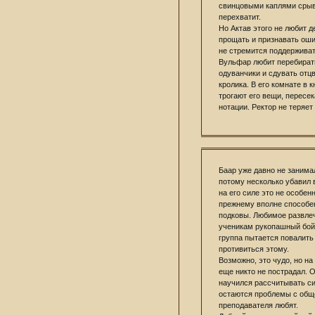
свинцовыми каплями срыва
перехватит.
Но Актав этого не любит д
прощать и признавать ошиб
не стремится поддерживат
Вульфар любит перебират
одуванчики и сдувать отц
кролика. В его комнате в 
трогают его вещи, пересе
нотации. Ректор не теряет
Баар уже давно не занима
потому несколько убавил 
на его силе это не особенн
прежнему вполне способе
подковы. Любимое развлеч
ученикам рукопашный бой,
группа пытается повалить 
противиться этому.
Возможно, это чудо, но на
еще никто не пострадал. 
научился рассчитывать сил
остаются проблемы с общ
преподавателя любят.