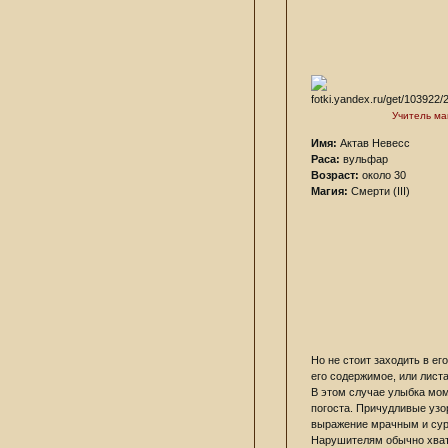
Учитель ма
Имя:
Актав Невесс
Раса:
вульфар
Возраст:
около 30
Магия:
Смерти (III)
Но не стоит заходить в ег
его содержимое, или листа
В этом случае улыбка мом
погоста. Причудливые узо
выражение мрачным и су
Нарушителям обычно хвата