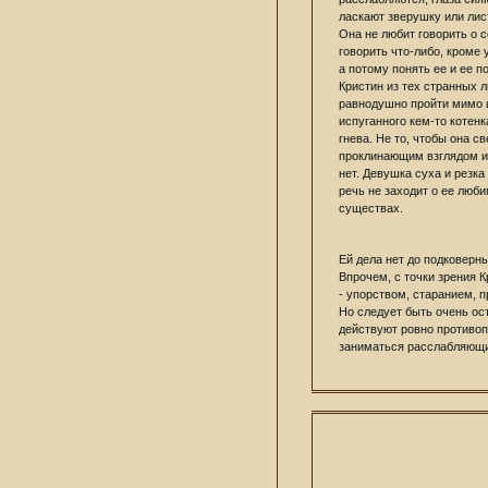
ласкают зверушку или лис
Она не любит говорить о 
говорить что-либо, кроме
а потому понять ее и ее п
Кристин из тех странных 
равнодушно пройти мимо и
испуганного кем-то котен
гнева. Не то, чтобы она с
проклинающим взглядом и
нет. Девушка суха и резка
речь не заходит о ее люб
существах.
Ей дела нет до подковерны
Впрочем, с точки зрения К
- упорством, старанием, 
Но следует быть очень ост
действуют ровно противоп
заниматься расслабляющи