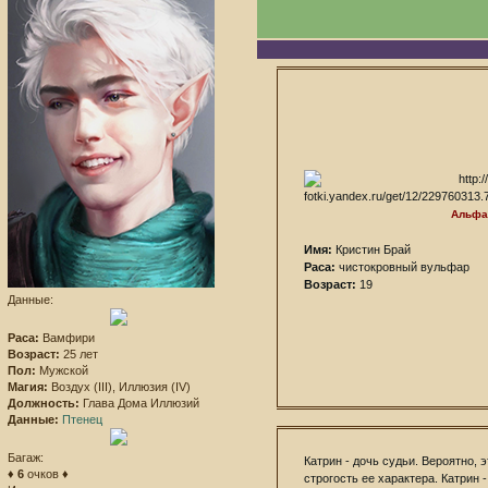
Альф
Имя:
Кристин Брай
Раса:
чистокровный вульфар
Возраст:
19
Данные:
Раса:
Вамфири
Возраст:
25 лет
Пол:
Мужской
Магия:
Воздух (III), Иллюзия (IV)
Должность:
Глава Дома Иллюзий
Данные:
Птенец
Багаж:
Катрин - дочь судьи. Вероятно, 
♦
6
очков ♦
строгость ее характера. Катрин 