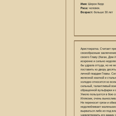
Имя:
Шерон Керр
Раса:
человек.
Возраст:
больше 30 лет
Аристократка. Считает пр
своеобразным заключение
своего Главу (Каган, Дом 
искренне и сильно недолю
бы удрала оттуда, но не м
поставить ко двору десят
личной гвардии Главы. Си
железной хваткой и сталь
холодно относится ко все
сильный, талантливый вои
обращенной вульфарки и 
Умело пользуется в бою с
Иллюзии, очень вынослива
Не переносит грязи и обма
недолюбливает маленьких
вырваться либо из-под вл
удовлетворить его жажду 