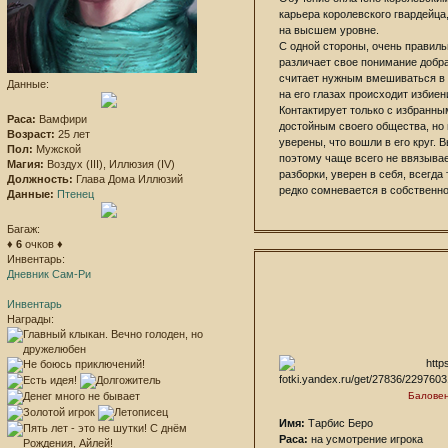
карьера королевского гвардейца
на высшем уровне.
С одной стороны, очень правиль
различает свое понимание добра 
считает нужным вмешиваться в 
Данные:
на его глазах происходит избие
Контактирует только с избранным
Раса:
Вамфири
достойным своего общества, но 
Возраст:
25 лет
уверены, что вошли в его круг. 
Пол:
Мужской
поэтому чаще всего не ввязыва
Магия:
Воздух (III), Иллюзия (IV)
разборки, уверен в себя, всегда
Должность:
Глава Дома Иллюзий
редко сомневается в собственно
Данные:
Птенец
Багаж:
♦
6
очков ♦
Инвентарь:
Дневник Сам-Ри
Инвентарь
Награды:
Балове
Имя:
Тарбис Беро
Раса:
на усмотрение игрока