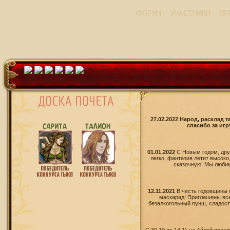
ФОРУМ
УЧАСТНИКИ
ПР
27.02.2022 Народ, расклад 
спасибо за игр
01.01.2022
С Новым годом, дру
легко, фантазия летит высоко
сказочную! Мы любим 
12.11.2021
В честь годовщины 
маскарад! Приглашены все
безалкогольный пунш, сладости