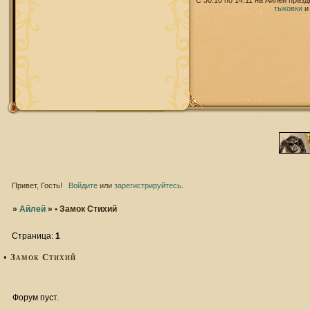
С 30.10 по 14.11 на Айлей праз
тыковки
Привет, Гость!
Войдите
или
зарегистрируйтесь
.
»
Айлей
»
• Замок Стихий
Страница:
1
• Замок Стихий
Форум пуст.