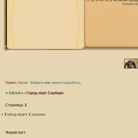
С 30.10 по 14.11 на Айлей праз
тыковки
Привет, Гость!
Войдите
или
зарегистрируйтесь
.
»
Айлей
»
• Город-порт Сарборо
Страница:
1
• Город-порт Сарборо
Форум пуст.