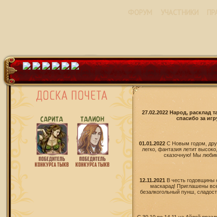
ФОРУМ
УЧАСТНИКИ
ПР
27.02.2022 Народ, расклад 
спасибо за игр
01.01.2022
С Новым годом, дру
легко, фантазия летит высоко
сказочную! Мы любим 
12.11.2021
В честь годовщины 
маскарад! Приглашены все
безалкогольный пунш, сладости