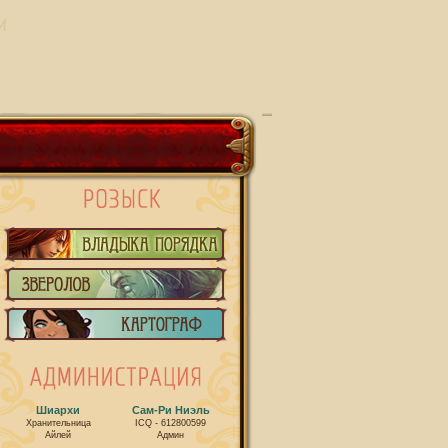
И
Шиархи
Сам-Ри Ниэль
Хранительница
ICQ - 612800599
Айлей
Админ