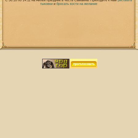
С 30.10 по 14.11 на Айлей праздник в честь Самайна! Приходите к нам
рисовать
тыковки
и
бросать кости на желание