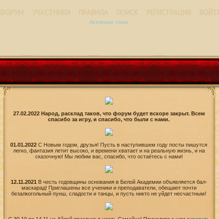
ФОРУМ
УЧАСТНИКИ
ПРАВИЛА
ПОИСК
РЕГИСТРАЦИЯ
ВОЙТ
Активные темы
27.02.2022 Народ, расклад таков, что форум будет вскоре закрыт. Всем
спасибо за игру, и спасибо, что были с нами.
01.01.2022
С Новым годом, друзья! Пусть в наступившем году посты пишутся
легко, фантазия летит высоко, и времени хватает и на реальную жизнь, и на
сказочную! Мы любим вас, спасибо, что остаётесь с нами!
12.11.2021
В честь годовщины основания в Белой Академии объявляется бал-
маскарад! Приглашены все ученики и преподаватели, обещают почти
безалкогольный пунш, сладости и танцы, и пусть никто не уйдет несчастным!