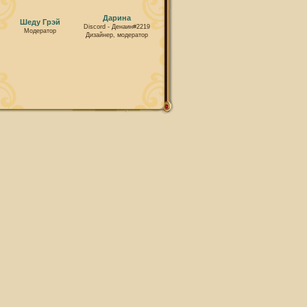
Дарина
Шеду Грэй
Discord - Денаин#2219
Модератор
Дизайнер, модератор