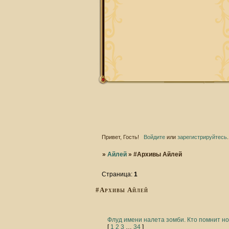
Привет, Гость!
Войдите
или
зарегистрируйтесь
.
»
Айлей
»
#Архивы Айлей
Страница:
1
#Архивы Айлей
Флуд имени налета зомби. Кто помнит н
[
1
2
3
…
34
]