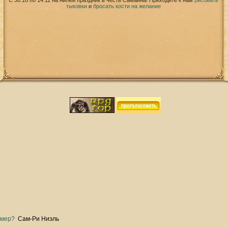
С 30.10 по 14.11 на Айлей праздник в честь Самайна! Приходите к нам
рисовать
тыковки
и
бросать кости на желание
омер?
Сам-Ри Ниэль