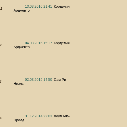
13.03.2016 21:41
Корделия
12
Ардженто
04.03.2016 15:17
Корделия
59
Ардженто
02.03.2015 14:50
Сам-Ри
7
Ниэль
31.12.2014 22:03
Хоул Алэ-
9
Нролд