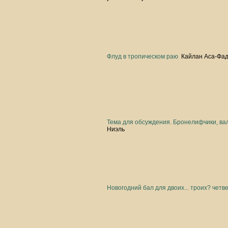
Флуд в тропическом раю
Кайлан Аса-Фа
Тема для обсуждения. Бронелифчики, ва
Ниэль
Новогодний бал для двоих... троих? четв