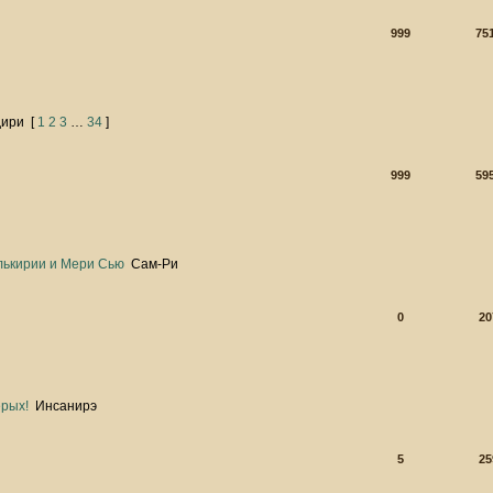
999
75
дири
[
1
2
3
…
34
]
999
59
лькирии и Мери Сью
Сам-Ри
0
20
ерых!
Инсанирэ
5
25