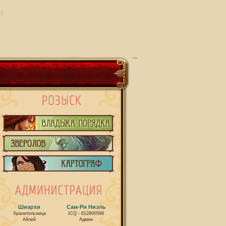
И
Шиархи
Сам-Ри Ниэль
Хранительница
ICQ - 612800599
Айлей
Админ