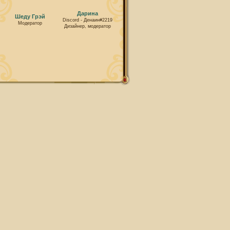
Дарина
Шеду Грэй
Discord - Денаин#2219
Модератор
Дизайнер, модератор