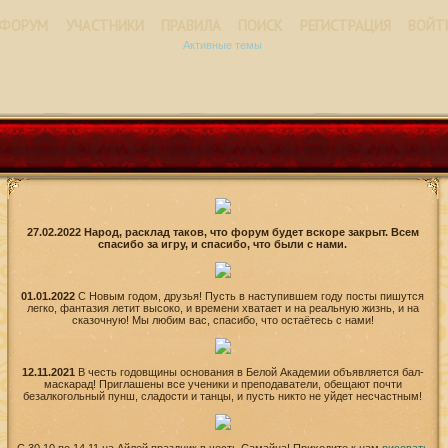
ФОРУМ
УЧАСТНИКИ
ПРАВИЛА
ПОИСК
РЕГИСТРАЦИЯ
ВОЙТ
Активные темы
27.02.2022 Народ, расклад таков, что форум будет вскоре закрыт. Всем
спасибо за игру, и спасибо, что были с нами.
01.01.2022
С Новым годом, друзья! Пусть в наступившем году посты пишутся
легко, фантазия летит высоко, и времени хватает и на реальную жизнь, и на
сказочную! Мы любим вас, спасибо, что остаётесь с нами!
12.11.2021
В честь годовщины основания в Белой Академии объявляется бал-
маскарад! Приглашены все ученики и преподаватели, обещают почти
безалкогольный пунш, сладости и танцы, и пусть никто не уйдет несчастным!