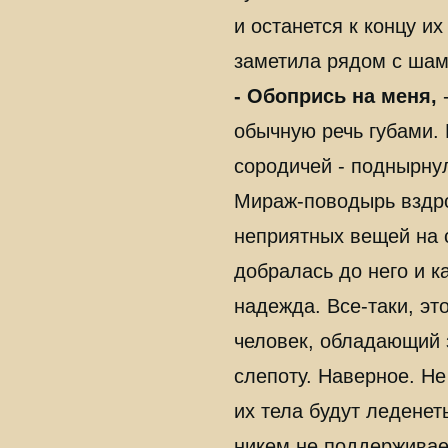
и останется к концу и
заметила рядом с ша
- Обопрись на меня,
-
обычную речь губами.
сородичей - поднырну
Мираж-поводырь вздро
неприятных вещей на 
добралась до него и к
надежда. Все-таки, эт
человек, обладающий
слепоту. Наверное. Не 
их тела будут леденет
никем не поддерживае