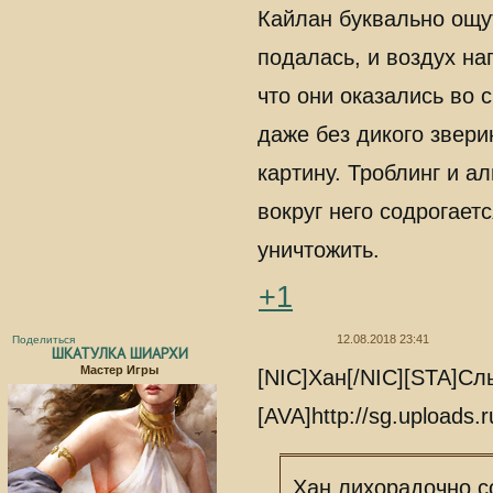
Кайлан буквально ощу
подалась, и воздух на
что они оказались во 
даже без дикого звери
картину. Троблинг и а
вокруг него содрогаетс
уничтожить.
+1
12.08.2018 23:41
Поделиться
ШКАТУЛКА ШИАРХИ
Мастер Игры
[NIC]Хан[/NIC][STA]С
[AVA]http://sg.uploads.
Хан лихорадочно с