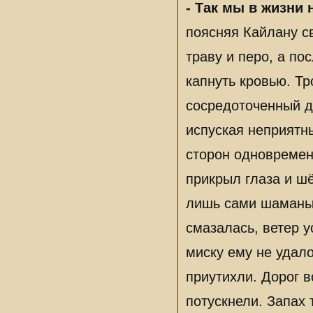
- Так мы в жизни
поясняя Кайлану с
траву и перо, а по
капнуть кровью. Т
сосредоточенный д
испуская неприятны
сторон одновремен
прикрыл глаза и ш
лишь сами шаманы
смазалась, ветер 
миску ему не удал
приутихли. Дорог 
потускнели. Запах 