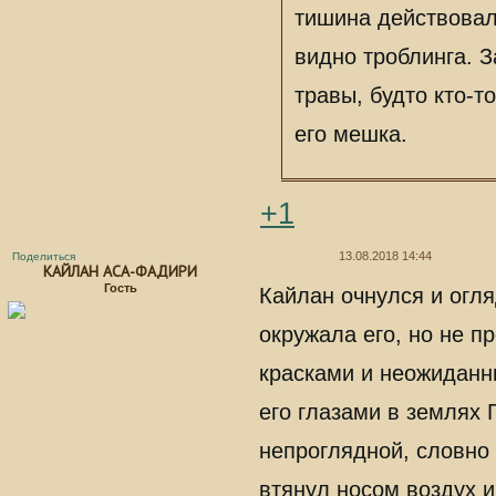
тишина действовал
видно троблинга. З
травы, будто кто-т
его мешка.
+1
13.08.2018 14:44
Поделиться
КАЙЛАН АСА-ФАДИРИ
Гость
Кайлан очнулся и огл
окружала его, но не п
красками и неожиданн
его глазами в землях 
непроглядной, словно 
втянул носом воздух и