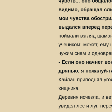
чувств... оно общал
видимо, обращал сли
мои чувства обостри
выдался вперед пер
поймали взгляд шамана
учеником; может, ему 
чужим снам и одновре
- Если оно начнет в
дрянью, я пожалуй-т
Кайлан приподнял уго
хищника.
Деревня исчезла, и ве
увидел лес и луг, пе