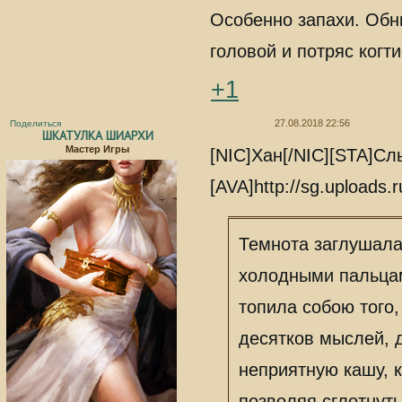
Особенно запахи. Обн
головой и потряс когт
+1
27.08.2018 22:56
Поделиться
ШКАТУЛКА ШИАРХИ
Мастер Игры
[NIC]Хан[/NIC][STA]С
[AVA]http://sg.uploads.
Темнота заглушала 
холодными пальцам
топила собою того,
десятков мыслей, 
неприятную кашу, к
позволяя сглотнут