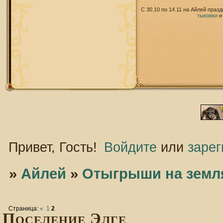
С 30.10 по 14.11 на Айлей праз
тыковки
Привет, Гость!
Войдите
или
зарег
»
Айлей
»
Отыгрыши на земл
Страница:
«
1
2
Поселение Элге