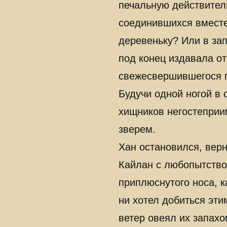
печальную действител
соединившихся вместе 
деревеньку? Или в за
под конец издавала от
свежесвершившегося п
Будучи одной ногой в 
хищников негостеприи
зверем.
Хан остановился, вер
Кайлан с любопытство
приплюснутого носа, к
ни хотел добиться эт
ветер овеял их запахо