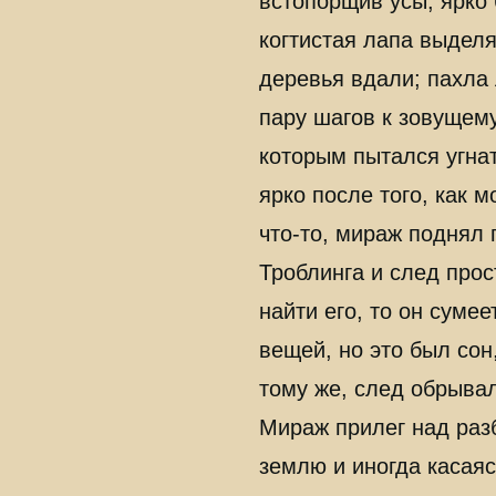
встопорщив усы, ярко 
когтистая лапа выделя
деревья вдали; пахла
пару шагов к зовущему
которым пытался угнат
ярко после того, как
что-то, мираж поднял 
Троблинга и след прос
найти его, то он суме
вещей, но это был сон
тому же, след обрыва
Мираж прилег над раз
землю и иногда касаяс