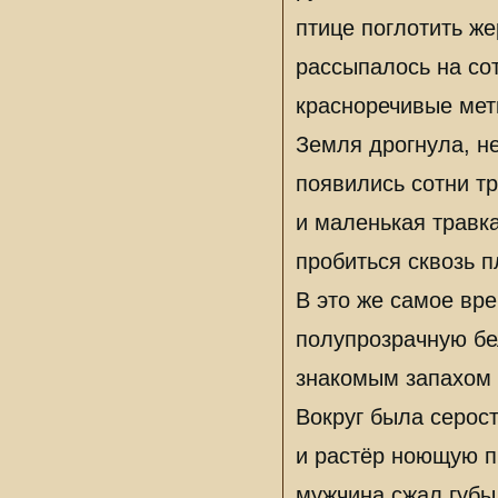
птице поглотить же
рассыпалось на сот
красноречивые мет
Земля дрогнула, н
появились сотни тр
и маленькая травк
пробиться сквозь п
В это же самое вр
полупрозрачную бел
знакомым запахом т
Вокруг была серост
и растёр ноющую п
мужчина сжал губы 