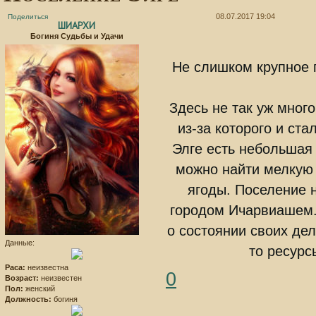
08.07.2017 19:04
Поделиться
ШИАРХИ
Богиня Судьбы и Удачи
Не слишком крупное 
Здесь не так уж мног
из-за которого и ст
Элге есть небольшая
можно найти мелкую
ягоды. Поселение 
городом Ичарвиашем.
о состоянии своих дел
Данные:
то ресурс
Раса:
неизвестна
0
Возраст:
неизвестен
Пол:
женский
Должность:
богиня