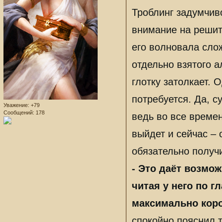
Троблинг задумчив
внимание на решите
его волновала сло
отдельно взятого а
глотку затолкает. 
потребуется. Да, с
Уважение:
+79
Сообщений:
178
ведь во все време
выйдет и сейчас – 
обязательно получ
- Это даёт возмож
читая у него по г
максимально корот
спокойно пояснил т