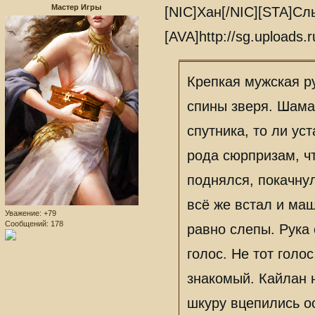
Мастер Игры
[NIC]Хан[/NIC][STA]С
[AVA]http://sg.uploads.
Крепкая мужская р
спины зверя. Шама
спутника, то ли ус
рода сюрпризам, чт
поднялся, покачнул
всё же встал и маш
Уважение:
+79
Сообщений:
178
равно слепы. Рука 
голос. Не тот голо
знакомый. Кайлан н
шкуру вцепились о