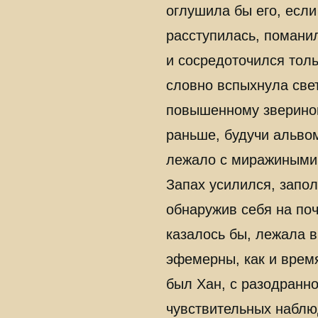
оглушила бы его, если
расступилась, помани
и сосредоточился толь
словно вспыхнула све
повышенному зверином
раньше, будучи альвом
лежало с миражиными
Запах усилился, запол
обнаружив себя на поч
казалось бы, лежала в
эфемерны, как и время
был Хан, с разодранно
чувствительных наблю