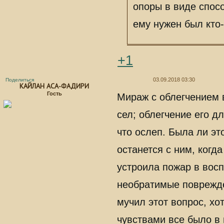
опоры в виде спос
ему нужен был кто
+1
03.09.2018 03:30
Поделиться
КАЙЛАН АСА-ФАДИРИ
Гость
Мираж с облегчением 
сел; облегчение его д
что ослеп. Была ли э
останется с ним, когд
устроила пожар в вос
необратимые поврежде
мучил этот вопрос, хот
чувствами все было в 