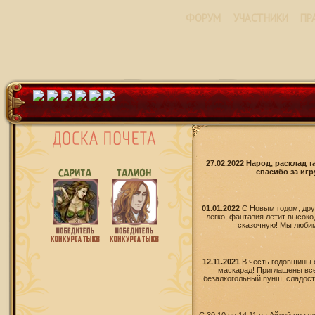
ФОРУМ
УЧАСТНИКИ
ПР
27.02.2022 Народ, расклад 
спасибо за игр
01.01.2022
С Новым годом, дру
легко, фантазия летит высоко
сказочную! Мы любим 
12.11.2021
В честь годовщины 
маскарад! Приглашены все
безалкогольный пунш, сладости