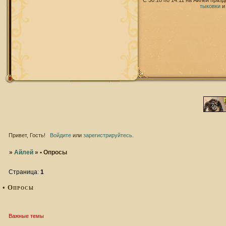
С 30.10 по 14.11 на Айлей праз
тыковки
Привет, Гость!
Войдите
или
зарегистрируйтесь
.
»
Айлей
»
• Опросы
Страница:
1
• Опросы
Важные темы