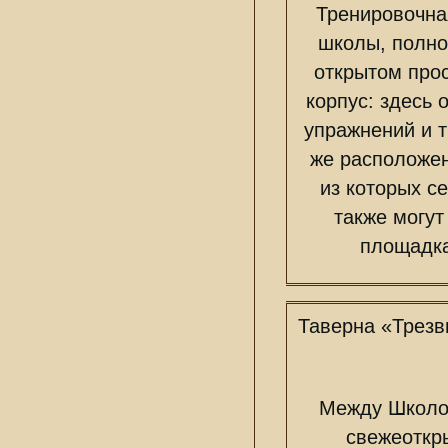
Тренировочна
школы, полно
открытом про
корпус: здесь 
упражнений и т
же расположен
из которых с
также могут
площадка
Таверна «Трезв
Между Школой
свежеоткры