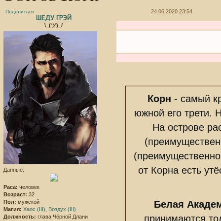
24.06.2020 23:54
Поделиться
ШЕДУ ГРЭЙ
¯\_(ツ)_/¯
Корн
- самый к
южной его трети. 
На острове ра
(преимуществен
(преимущественно 
от Корна есть утё
Данные:
Раса:
человек
Возраст:
32
Пол:
мужской
Белая Акаде
Магия:
Хаос (III)
,
Воздух (III)
принимаются тол
Должность:
глава Чёрной Длани