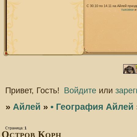
С 30.10 по 14.11 на Айлей праз
тыковки
Привет, Гость!
Войдите
или
зарег
»
Айлей
»
• География Айлей
Страница:
1
Остров Корн