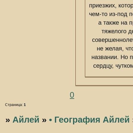
приезжих, кото
чем-то из-под 
а также на 
тяжелого д
совершеннолет
не желая, чт
названии. Но п
сердцу, чутко
0
Страница:
1
»
Айлей
»
• География Айлей