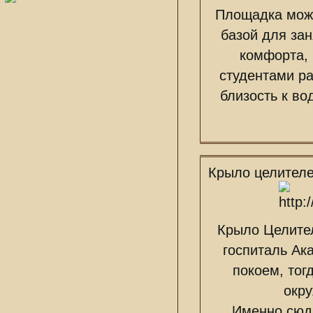
Площадка може
базой для за
комфорта, 
студентами ра
близость к во
Крыло целител
Крыло Целител
госпиталь Ак
покоем, тог
окр
Именно сюд