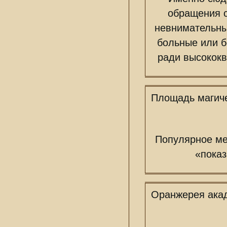
обращения с
невнимательны
больные или 
ради высокок
Площадь магич
Популярное ме
«показ
Оранжерея ака