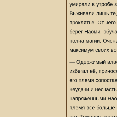
умирали в утробе з
Выживали лишь те,
проклятье. От чего
берег Наоми, обуча
полна магии. Очен
максимум своих во
— Одержимый власт
избегал её, принос
его племя сопоста
неудачи и несчасть
напряженными Наом
племя все больше о
его. Тяжелая схват