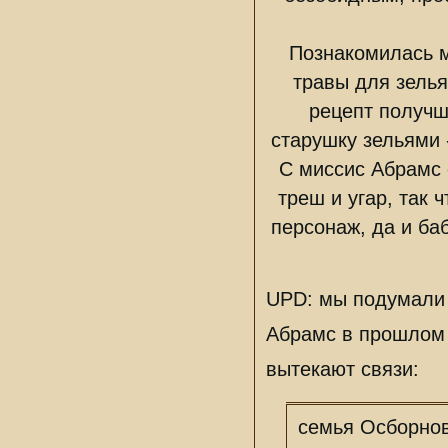
Познакомилась м
травы для зелья
рецепт получш
старушку зельями 
С миссис Абрамс 
треш и угар, так 
персонаж, да и ба
UPD: мы подумали 
Абрамс в прошлом 
вытекают связи:
семья Осборно