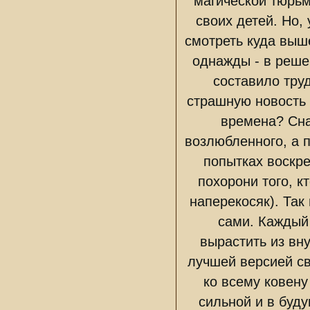
магической тюрьм
своих детей. Но,
смотреть куда выш
однажды - в реше
составило тру
страшную новость 
времена? Сна
возлюбленного, а п
попытках воскре
похорони того, к
наперекосяк). Так
сами. Каждый
вырастить из вн
лучшей версией св
ко всему ковену
сильной и в буд