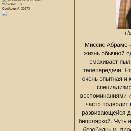
Уважение:
+3
Сообщений:
30373
Не
Миссис Абрамс -
жизнь обычной о
смахивает пыл
телепередачи. Но
очень опытная и 
специализир
воспоминаниями и
часто подводит 
развивающейся д
биполяркой. Чуть 
безобидным, прос