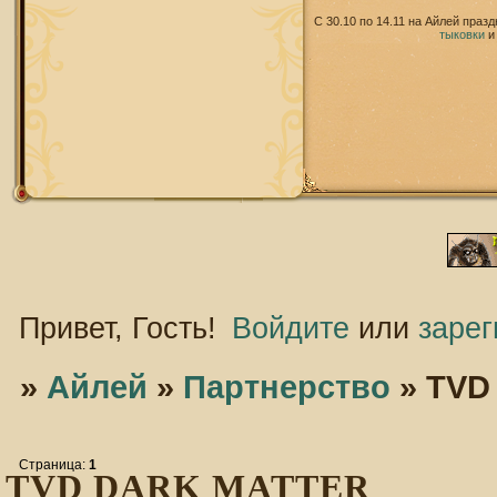
С 30.10 по 14.11 на Айлей праз
тыковки
Привет, Гость!
Войдите
или
зарег
»
Айлей
»
Партнерство
»
TVD
Страница:
1
TVD DARK MATTER