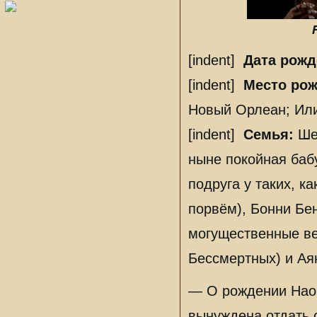
[indent]
Дата рожд
[indent]
Место рож
Новый Орлеан; Или
[indent]
Семья:
Шей
ныне покойная баб
подруга у таких, к
порвём), Бонни Бен
могущественные ве
Бессмертных) и Аян
— О рождении Наом
вынуждена отдать 