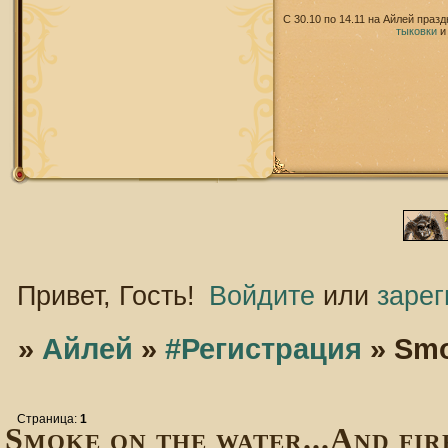
С 30.10 по 14.11 на Айлей праз
тыковки
Привет, Гость!
Войдите
или
зарег
»
Айлей
»
#Регистрация
»
Smo
Страница:
1
Smoke on the water...And fire