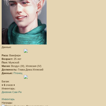
Данные:
Раса:
Вамфири
Возраст:
25 лет
Пол:
Мужской
Магия:
Воздух (III), Иллюзия (IV)
Должность:
Глава Дома Иллюзий
Данные:
Птенец
Багаж:
♦
6
очков ♦
Инвентарь:
Дневник Сам-Ри
Инвентарь
Награды: